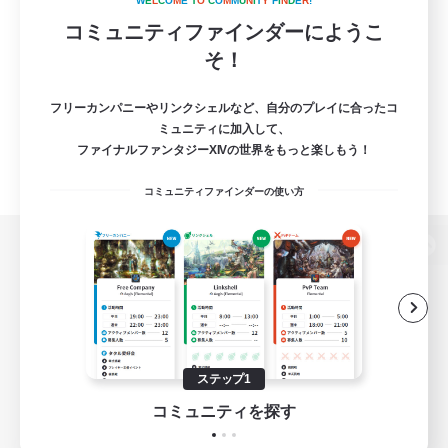
W
E
L
C
O
M
E
T
O
C
O
M
M
U
N
I
T
Y
F
I
N
D
E
R
!
コミュニティファインダーにようこ
そ！
フリーカンパニーやリンクシェルなど、自分のプレイに合ったコ
ミュニティに加入して、
ファイナルファンタジーXIVの世界をもっと楽しもう！
コミュニティファインダーの使い方
パソコン版へ
関連商品
e-STOREで購入
ステップ1
ゲームダウンロード
コミュニティを探す