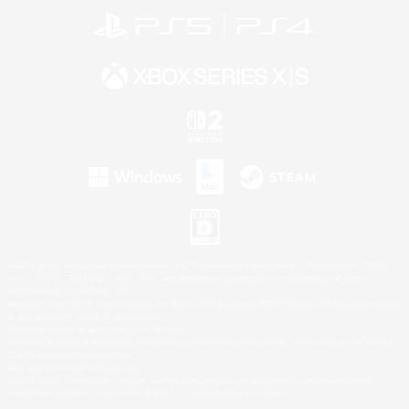
©2026 Sony Interactive Entertainment LLC."PlayStation Family Mark", "PlayStation", "PS5
logo", "PS5", "PS4 logo" and "PS4" are registered trademarks or trademarks of Sony
Interactive Entertainment Inc.
Microsoft, the XBOX Sphere mark, the Series X|S logo and XBOX Series X|S are trademarks
of the Microsoft group of companies.
Nintendo Switch is a trademark of Nintendo.
Windows is either a registered trademark or trademark of Microsoft Corporation in the United
States and/or other countries.
Mac is a trademark of Apple Inc.
©2026 Valve Corporation. Steam and the Steam logo are trademarks and/or registered
trademarks of Valve Corporation in the U.S. and/or other countries.