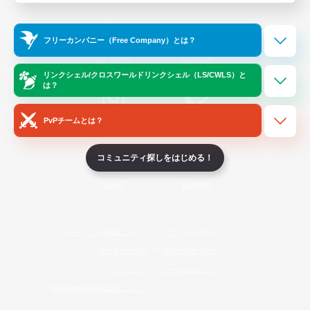
Official Information
フリーカンパニー（Free Company）とは？
/
X
News
YouTube
リンクシェル/クロスワールドリンクシェル（LS/CWLS）と
は？
PvPチームとは？
Instagram
Twitch
コミュニティ探しをはじめる！
LINE
Bluesky
レーティング制度について
プライバシーポリシー
著作権について
サポートセンター
ライセンス
ルール＆ポリシー
利用者情報の外部送信について