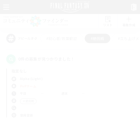
リスト
募集作成
#初心者/若葉歓迎
#絶挑戦
#立ち上げメ
アピールタグ
0件の募集が見つかりました！
指定なし
Alpha (Light)
PvPチーム
平日
週末
＃絶挑戦
使用言語