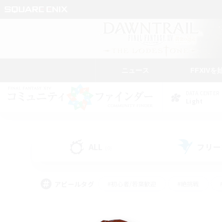
ニュース
FFXIVを
DATA CENTER
Light
ALL
フリー
(0)
アピールタグ
#初心者/若葉歓迎
#絶挑戦
#モブハント
#学生中心
#なんでも楽しむ
#スクリーンショット撮影
#ハウジ