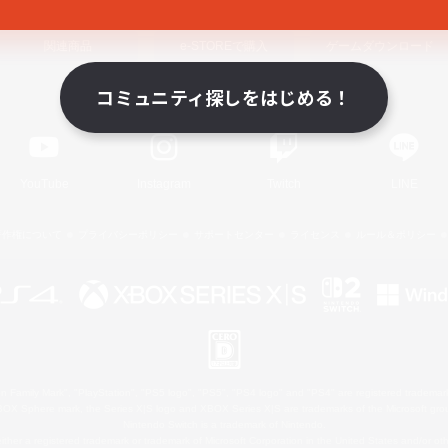
関連商品
e-STOREで購入
ゲームダウンロード
コミュニティ探しをはじめる！
Official Information
YouTube
Instagram
Twitch
LINE
著作権について
プライバシーポリシー
サポートセンター
ライセンス
ルール＆ポリシー
 Family Mark", "PlayStation", "PS5 logo", "PS5", "PS4 logo" and "PS4" are registered trademark
XBOX Sphere mark, the Series X|S logo and XBOX Series X|S are trademarks of the Microsoft gro
Nintendo Switch is a trademark of Nintendo.
ither a registered trademark or trademark of Microsoft Corporation in the United States and/or oth