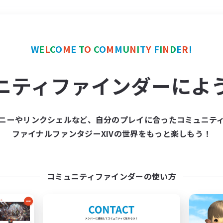
＃ハウジング
使用言語
W
E
L
C
O
M
E
T
O
C
O
M
M
U
N
I
T
Y
F
I
N
D
E
R
!
ニティファインダーによ
ニーやリンクシェルなど、自分のプレイに合ったコミュニテ
ファイナルファンタジーXIVの世界をもっと楽しもう！
募集数 0件
集が見つかりませんでし
コミュニティファインダーの使い方
条件を変えて検索してみるでっす！