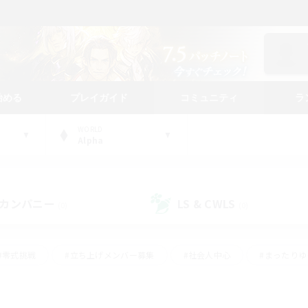
始める
プレイガイド
コミュニティ
ラ
WORLD
Alpha
カンパニー
LS & CWLS
(0)
(0)
#零式挑戦
#立ち上げメンバー募集
#社会人中心
#まったり
#体験歓迎
#クラフター中心
#ギャザラー中心
#ロー
ング
#演奏
#ミラプリ（ミラージュプリズム）
#クリア目指