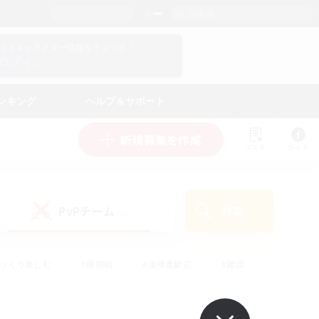
日本語
マイキャラクター情報をチェック！
ログイン
ンキング
ヘルプ＆サポート
新規募集を作成
リスト
ガイド
PvPチーム
検索
(0)
ゆっくり楽しむ
#極挑戦
#復帰者歓迎
#雑談
ルプレイ
#トレジャーハント
#レベリング
して頑張る
#プレイヤー主催イベント