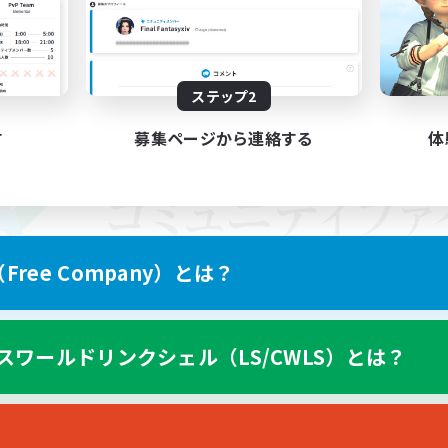
ステップ2
す
募集ページから連絡する
体
ree Company）とは？
スワールドリンクシェル（LS/CWLS）とは？
スマートフォン版へ