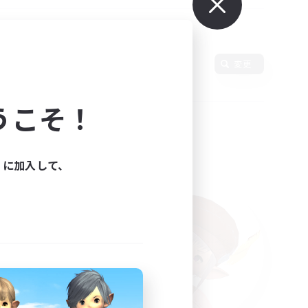
変更
うこそ！
ィに加入して、
た。