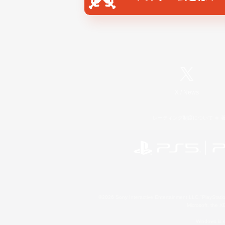
X
/
News
レーティング制度について
©2026 Sony Interactive Entertainment LLC."PlayStation
Microsoft, the 
Windows is e