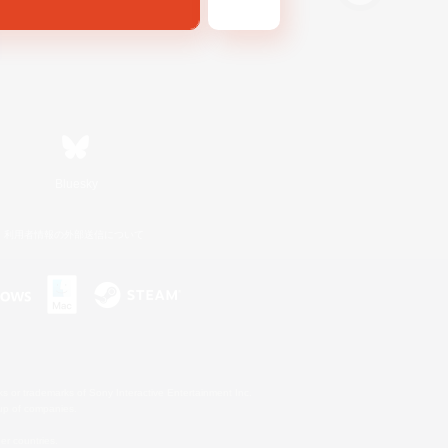
Bluesky
利用者情報の外部送信について
s or trademarks of Sony Interactive Entertainment Inc.
up of companies.
er countries.