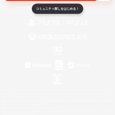
ライセンス
ルール＆ポリシー
利用者情報の外部送信について
コミュニティ探しをはじめる！
©2026 Sony Interactive Entertainment LLC."PlayStation Family Mark", "PlayStation", "PS5
logo", "PS5", "PS4 logo" and "PS4" are registered trademarks or trademarks of Sony
Interactive Entertainment Inc.
Microsoft, the XBOX Sphere mark, the Series X|S logo and XBOX Series X|S are trademarks
of the Microsoft group of companies.
Nintendo Switch is a trademark of Nintendo.
Windows is either a registered trademark or trademark of Microsoft Corporation in the United