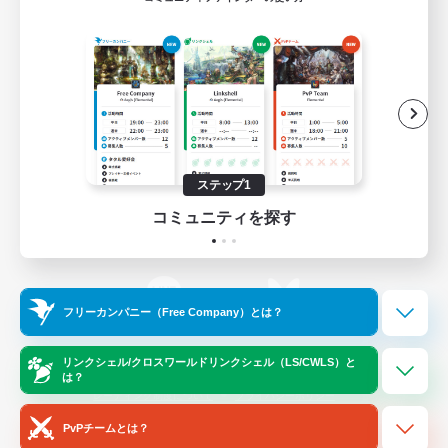
ゲームダウンロード
Official Information
/
X
News
YouTube
ステップ1
コミュニティを探す
Instagram
Twitch
フリーカンパニー（Free Company）とは？
LINE
Bluesky
リンクシェル/クロスワールドリンクシェル（LS/CWLS）と
は？
レーティング制度について
プライバシーポリシー
著作権について
サポートセンター
PvPチームとは？