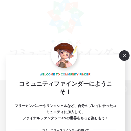
W
E
L
C
O
M
E
T
O
C
O
M
M
U
N
I
T
Y
F
I
N
D
E
R
!
コミュニティファインダーにようこ
そ！
パソコン版へ
フリーカンパニーやリンクシェルなど、自分のプレイに合ったコ
ミュニティに加入して、
ファイナルファンタジーXIVの世界をもっと楽しもう！
関連商品
e-STOREで購入
コミュニティファインダーの使い方