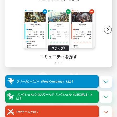
ゲームダウンロード
Official Information
/
X
News
YouTube
ステップ1
コミュニティを探す
Instagram
Twitch
フリーカンパニー（Free Company）とは？
LINE
Bluesky
リンクシェル/クロスワールドリンクシェル（LS/CWLS）と
は？
レーティング制度について
プライバシーポリシー
著作権について
サポートセンター
PvPチームとは？