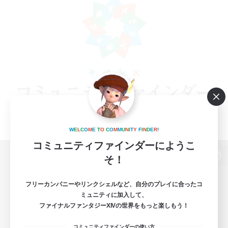
W
E
L
C
O
M
E
T
O
C
O
M
M
U
N
I
T
Y
F
I
N
D
E
R
!
コミュニティファインダーにようこ
そ！
パソコン版へ
フリーカンパニーやリンクシェルなど、自分のプレイに合ったコ
ミュニティに加入して、
ファイナルファンタジーXIVの世界をもっと楽しもう！
関連商品
e-STOREで購入
コミュニティファインダーの使い方