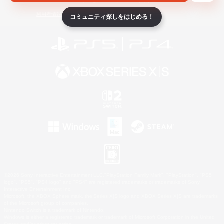
ライセンス
ルール＆ポリシー
利用者情報の外部送信について
コミュニティ探しをはじめる！
©2026 Sony Interactive Entertainment LLC."PlayStation Family Mark", "PlayStation", "PS5
logo", "PS5", "PS4 logo" and "PS4" are registered trademarks or trademarks of Sony
Interactive Entertainment Inc.
Microsoft, the XBOX Sphere mark, the Series X|S logo and XBOX Series X|S are trademarks
of the Microsoft group of companies.
Nintendo Switch is a trademark of Nintendo.
Windows is either a registered trademark or trademark of Microsoft Corporation in the United