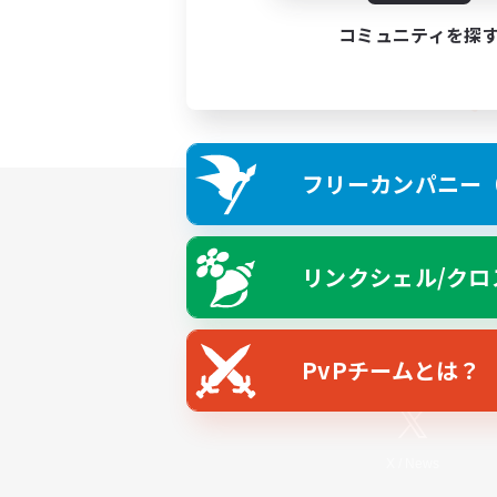
コミュニティを探
フリーカンパニー（F
リンクシェル/クロ
PvPチームとは？
X
/
News