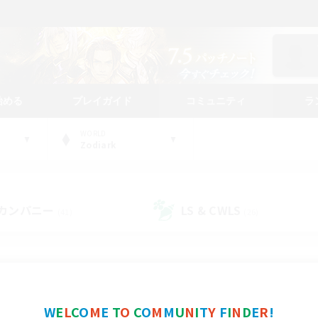
始める
プレイガイド
コミュニティ
ラ
WORLD
Zodiark
カンパニー
LS & CWLS
(41)
(26)
コミュニティファインダー
W
E
L
C
O
M
E
T
O
C
O
M
M
U
N
I
T
Y
F
I
N
D
E
R
!