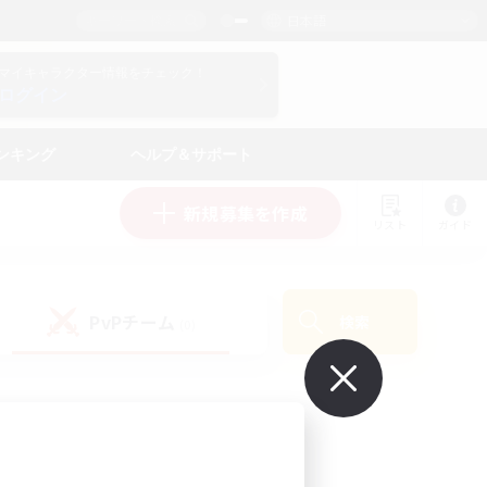
日本語
マイキャラクター情報をチェック！
ログイン
ンキング
ヘルプ＆サポート
新規募集を作成
リスト
ガイド
PvPチーム
検索
(0)
で