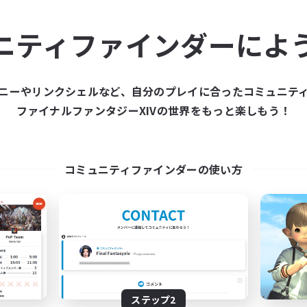
ュニティメンバーを集め
ニティファインダーによ
ティファインダーは、一緒に冒険する仲間を募集することが
た仲間を集めて、ファイナルファンタジーXIVの世界をもっ
ニーやリンクシェルなど、自分のプレイに合ったコミュニテ
ファイナルファンタジーXIVの世界をもっと楽しもう！
新規募集を作成する
コミュニティファインダーの使い方
ステップ2