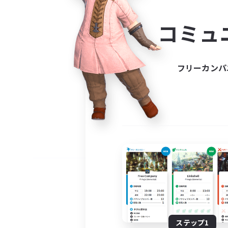
コミ
コミュ
コミュニ
自分に合っ
フリーカンパ
ステップ1