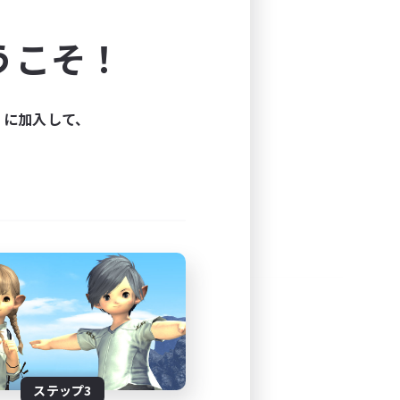
よう！
うこそ！
できます。
と楽しもう！
ィに加入して、
ステップ3