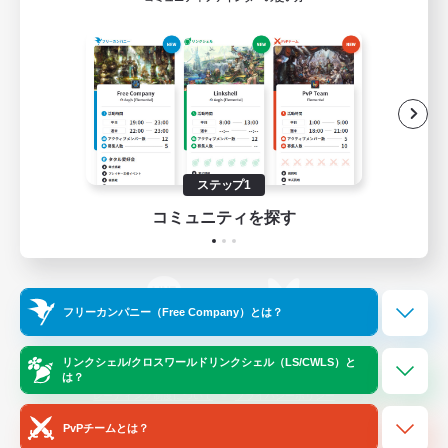
ゲームダウンロード
Official Information
/
X
News
YouTube
ステップ1
コミュニティを探す
Instagram
Twitch
フリーカンパニー（Free Company）とは？
LINE
Bluesky
リンクシェル/クロスワールドリンクシェル（LS/CWLS）と
は？
レーティング制度について
プライバシーポリシー
著作権について
サポートセンター
PvPチームとは？