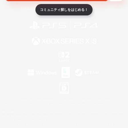
ライセンス
ルール＆ポリシー
利用者情報の外部送信について
コミュニティ探しをはじめる！
©2026 Sony Interactive Entertainment LLC."PlayStation Family Mark", "PlayStation", "PS5
logo", "PS5", "PS4 logo" and "PS4" are registered trademarks or trademarks of Sony
Interactive Entertainment Inc.
Microsoft, the XBOX Sphere mark, the Series X|S logo and XBOX Series X|S are trademarks
of the Microsoft group of companies.
Nintendo Switch is a trademark of Nintendo.
Windows is either a registered trademark or trademark of Microsoft Corporation in the United