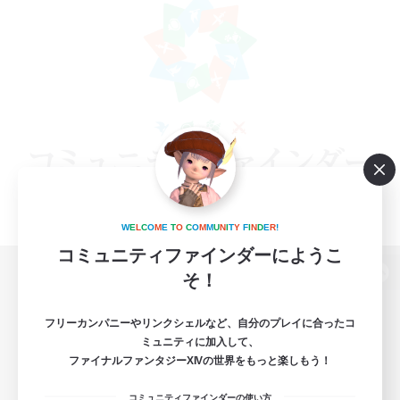
W
E
L
C
O
M
E
T
O
C
O
M
M
U
N
I
T
Y
F
I
N
D
E
R
!
コミュニティファインダーにようこ
そ！
パソコン版へ
フリーカンパニーやリンクシェルなど、自分のプレイに合ったコ
ミュニティに加入して、
ファイナルファンタジーXIVの世界をもっと楽しもう！
関連商品
e-STOREで購入
コミュニティファインダーの使い方