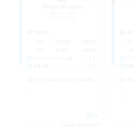
Sleepy Moogles
追加メンバー募集
Alpha [Light]
活動時間
活
16:00
24:00
平日
平
8:00
24:00
週末
週
17
アクティブメンバー数
ア
20
募集人数
募
25+ casual LGBTQ-friendly
Wa
EN
募集期間: 2026/09/04 まで