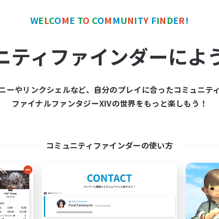
W
E
L
C
O
M
E
T
O
C
O
M
M
U
N
I
T
Y
F
I
N
D
E
R
!
カンパニー
フリーカンパニー
ニティファインダーによ
ニーやリンクシェルなど、自分のプレイに合ったコミュニテ
ファイナルファンタジーXIVの世界をもっと楽しもう！
Nocturnal Entities-
Naja_Haje
追加メンバー募集
追加メンバー募集
Alpha [Light]
Alpha [Light]
コミュニティファインダーの使い方
動時間
活動時間
9:00
3:00
7:00
日
平日
9:00
4:00
7:00
末
週末
150
クティブメンバー数
アクティブメンバー数
1
集人数
募集人数