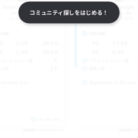
Sunrise Dream
Fat Moogle
コミュニティ探しをはじめる！
追加メンバー募集
追加メンバー募集
Alpha [Light]
Alpha [Light]
動時間
活動時間
1:00
24:00
17:00
日
平日
1:00
24:00
8:00
末
週末
5
クティブメンバー数
アクティブメンバー数
15
集人数
募集人数
rm and cozy
Explorers of Eorzea
EN / DE / FR
募集期間: 2026/09/04 まで
募集期間: 20