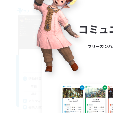
フリーカンパニー
フリー
コミュ
フリーカンパ
Initiative
-
追加メンバー募集
Alpha [Light]
活動時間
活
1:00
24:00
平日
平
1:00
24:00
週末
週
500
アクティブメンバー数
ア
100
募集人数
募