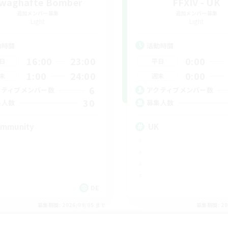
waghafte Bomber
FFXIV - UK
追加メンバー募集
追加メンバー募集
Light
Light
動時間
活動時間
16:00
23:00
0:00
日
平日
1:00
24:00
0:00
末
週末
6
クティブメンバー数
アクティブメンバー数
30
集人数
募集人数
mmunity
UK
DE
募集期間: 2026/09/05 まで
募集期間: 20