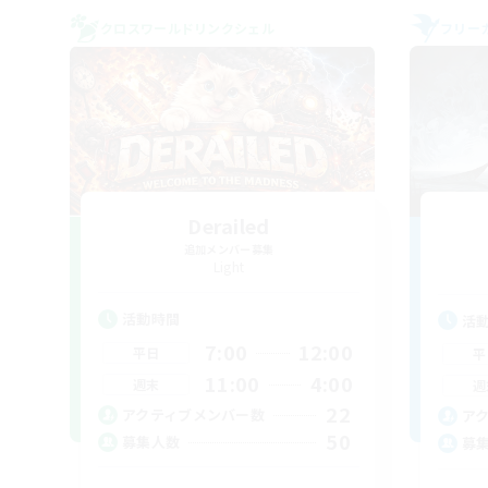
クロスワールドリンクシェル
フリー
Derailed
追加メンバー募集
Light
活動時間
活
7:00
12:00
平日
平
11:00
4:00
週末
週
22
アクティブメンバー数
ア
50
募集人数
募