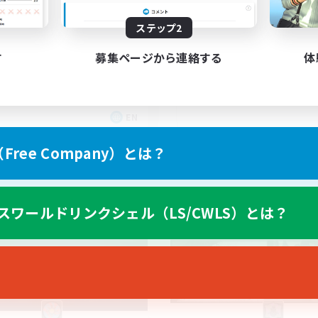
Helpful♥Fun♥Learning
Wohlfühlfaktor
ステップ2
♪
す
募集ページから連絡する
体
EN
募集期間: 2026/09/05 まで
募集期間: 20
ree Company）とは？
カンパニー
フリーカンパニー
スワールドリンクシェル（LS/CWLS）とは？
NEW