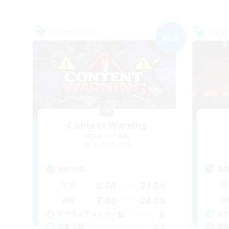
フリーカンパニー
クロス
NEW
Content Warning
追加メンバー募集
Alpha [Light]
活
活動時間
8:00
24:00
平
平日
7:00
24:00
週
週末
8
ア
アクティブメンバー数
22
募
募集人数