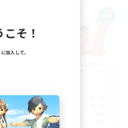
クロスワールドリンクシェル
NEW
NEW
うこそ！
ィに加入して、
THE G4Y BROS - LIGHT
追加メンバー募集
Light
活動時間
1:00
24:00
24:00
平日
1:00
24:00
2:00
週末
44
29
アクティブメンバー数
16
25
募集人数