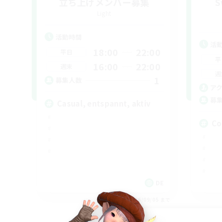
立ち上げメンバー募集
S
Light
活動時間
活
18:00
22:00
平日
平
16:00
22:00
週末
週
1
募集人数
ア
募
Casual, entspannt, aktiv
Co
DE
募集期間: 2026/09/05 まで