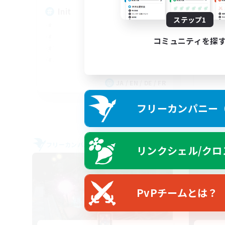
Init
♪♥
ステップ1
♥
コミュニティを探
JA / EN / DE / FR
募集期間: 2026/09/05 まで
フリーカンパニー（F
フリーカンパニー
フリー
リンクシェル/クロ
NEW
PvPチームとは？