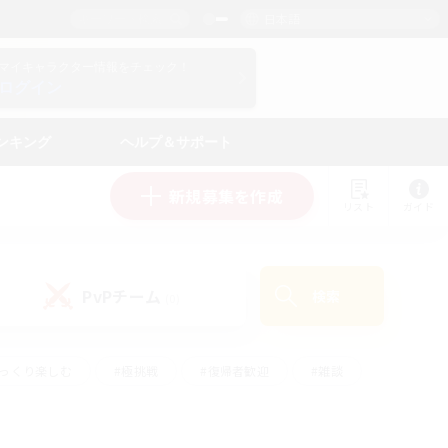
日本語
マイキャラクター情報をチェック！
ログイン
ンキング
ヘルプ＆サポート
新規募集を作成
リスト
ガイド
PvPチーム
検索
(0)
ゆっくり楽しむ
#極挑戦
#復帰者歓迎
#雑談
ルプレイ
#トレジャーハント
#レベリング
して頑張る
#プレイヤー主催イベント