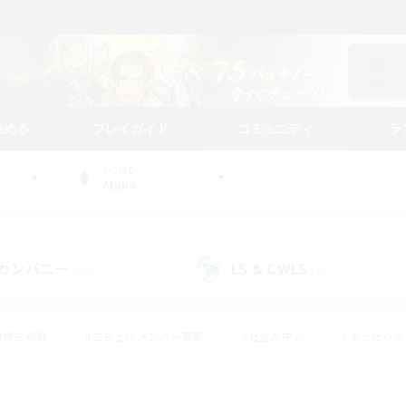
始める
プレイガイド
コミュニティ
ラ
WORLD
Alpha
カンパニー
LS & CWLS
(48)
(26)
#零式挑戦
#立ち上げメンバー募集
#社会人中心
#まったり
#体験歓迎
#クラフター中心
#ギャザラー中心
#ロー
ング
#演奏
#ミラプリ（ミラージュプリズム）
#クリア目指