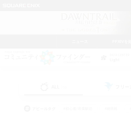
ニュース
FFXIVを
DATA CENTER
Light
ALL
フリー
(74)
アピールタグ
#初心者/若葉歓迎
#絶挑戦
#モブハント
#学生中心
#なんでも楽しむ
#スクリーンショット撮影
#ハウジ