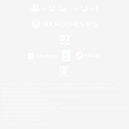
©2026 Sony Interactive Entertainment LLC."PlayStation Family Mark", "PlayStation", "PS5
logo", "PS5", "PS4 logo" and "PS4" are registered trademarks or trademarks of Sony
Interactive Entertainment Inc.
Microsoft, the XBOX Sphere mark, the Series X|S logo and XBOX Series X|S are trademarks
of the Microsoft group of companies.
Nintendo Switch is a trademark of Nintendo.
Windows is either a registered trademark or trademark of Microsoft Corporation in the United
States and/or other countries.
Mac is a trademark of Apple Inc.
©2026 Valve Corporation. Steam and the Steam logo are trademarks and/or registered
trademarks of Valve Corporation in the U.S. and/or other countries.