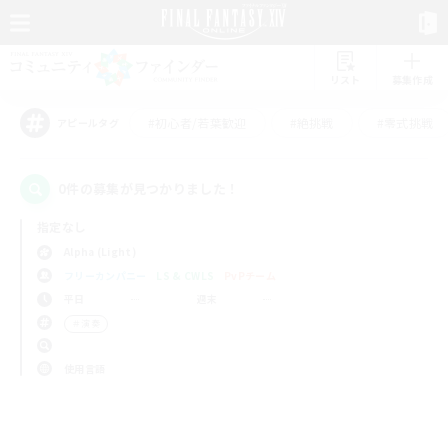
リスト
募集作成
#初心者/若葉歓迎
#絶挑戦
#零式挑戦
アピールタグ
0件の募集が見つかりました！
指定なし
Alpha (Light)
フリーカンパニー
LS & CWLS
PvPチーム
平日
週末
＃演奏
使用言語