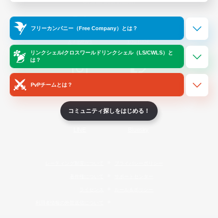
Official Information
フリーカンパニー（Free Company）とは？
/
X
News
YouTube
リンクシェル/クロスワールドリンクシェル（LS/CWLS）と
は？
PvPチームとは？
Instagram
Twitch
コミュニティ探しをはじめる！
LINE
Bluesky
レーティング制度について
プライバシーポリシー
著作権について
サポートセンター
ライセンス
ルール＆ポリシー
利用者情報の外部送信について