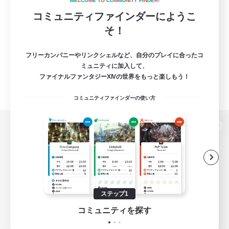
W
E
L
C
O
M
E
T
O
C
O
M
M
U
N
I
T
Y
F
I
N
D
E
R
!
コミュニティファインダーにようこ
そ！
フリーカンパニーやリンクシェルなど、自分のプレイに合ったコ
ミュニティに加入して、
ファイナルファンタジーXIVの世界をもっと楽しもう！
コミュニティファインダーの使い方
パソコン版へ
関連商品
e-STOREで購入
ステップ1
ゲームダウンロード
コミュニティを探す