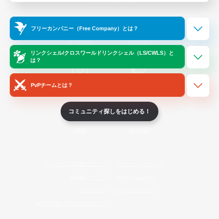
Official Information
フリーカンパニー（Free Company）とは？
/
X
News
YouTube
リンクシェル/クロスワールドリンクシェル（LS/CWLS）と
は？
PvPチームとは？
Instagram
Twitch
コミュニティ探しをはじめる！
LINE
Bluesky
レーティング制度について
プライバシーポリシー
著作権について
サポートセンター
ライセンス
ルール＆ポリシー
利用者情報の外部送信について