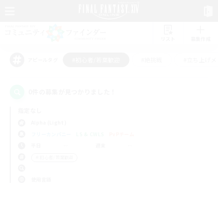
リスト
募集作成
#初心者/若葉歓迎
#絶挑戦
#立ち上げメ
アピールタグ
0件の募集が見つかりました！
指定なし
Alpha (Light)
フリーカンパニー
LS & CWLS
PvPチーム
平日
週末
＃初心者/若葉歓迎
使用言語