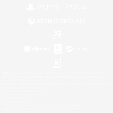
©2026 Sony Interactive Entertainment LLC."PlayStation Family Mark", "PlayStation", "PS5
logo", "PS5", "PS4 logo" and "PS4" are registered trademarks or trademarks of Sony
Interactive Entertainment Inc.
Microsoft, the XBOX Sphere mark, the Series X|S logo and XBOX Series X|S are trademarks
of the Microsoft group of companies.
Nintendo Switch is a trademark of Nintendo.
Windows is either a registered trademark or trademark of Microsoft Corporation in the United
States and/or other countries.
Mac is a trademark of Apple Inc.
©2026 Valve Corporation. Steam and the Steam logo are trademarks and/or registered
trademarks of Valve Corporation in the U.S. and/or other countries.