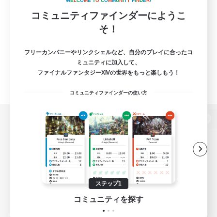
W
E
L
C
O
M
E
T
O
C
O
M
M
U
N
I
T
Y
F
I
N
D
E
R
!
コミュニティファインダーにようこ
そ！
フリーカンパニーやリンクシェルなど、自分のプレイに合ったコ
ミュニティに加入して、
ファイナルファンタジーXIVの世界をもっと楽しもう！
コミュニティファインダーの使い方
パソコン版へ
関連商品
e-STOREで購入
ステップ1
ゲームダウンロード
コミュニティを探す