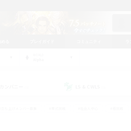
始める
プレイガイド
コミュニティ
ラ
WORLD
Alpha
カンパニー
LS & CWLS
(0)
(0)
#立ち上げメンバー募集
#零式挑戦
#社会人中心
#極挑戦
#体験歓迎
#ロールプレイ
#ギャザラー中心
#クラフター中
て頑張る
#スクリーンショット撮影
#ミラプリ（ミラージュプリズム