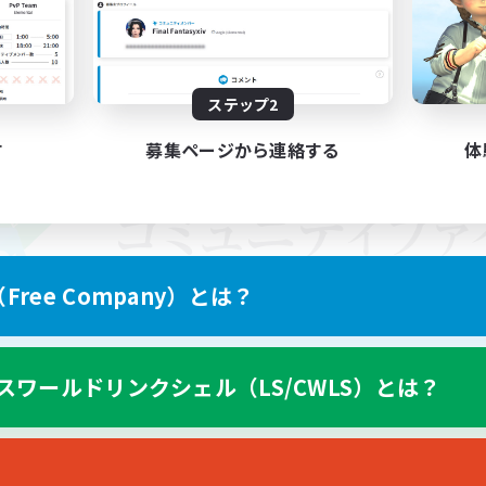
ステップ2
す
募集ページから連絡する
体
ree Company）とは？
スワールドリンクシェル（LS/CWLS）とは？
スマートフォン版へ