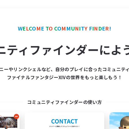
＃ギャザラー中心
使用言
W
E
L
C
O
M
E
T
O
C
O
M
M
U
N
I
T
Y
F
I
N
D
E
R
!
ニティファインダーによ
ニーやリンクシェルなど、自分のプレイに合ったコミュニテ
ファイナルファンタジーXIVの世界をもっと楽しもう！
募集数 0件
集が見つかりませんでし
コミュニティファインダーの使い方
条件を変えて検索してみるでっす！