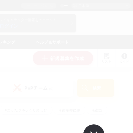
日本語
マイキャラクター情報をチェック！
ログイン
ンキング
ヘルプ＆サポート
新規募集を作成
リスト
ガイド
PvPチーム
検索
(0)
#まったりゆっくり楽しむ
#復帰者歓迎
#雑談
心
#演奏
#トレジャーハント
#ハウジング
）
#プレイヤー主催イベント