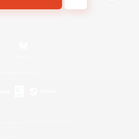
Bluesky
利用者情報の外部送信について
s or trademarks of Sony Interactive Entertainment Inc.
up of companies.
er countries.