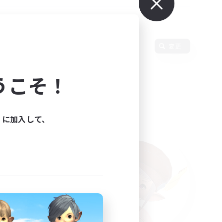
語
変更
うこそ！
ィに加入して、
た。