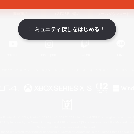
関連商品
e-STOREで購入
ゲームダウンロード
コミュニティ探しをはじめる！
Official Information
YouTube
Instagram
Twitch
LINE
著作権について
プライバシーポリシー
サポートセンター
ライセンス
ルール＆ポリシー
 Family Mark", "PlayStation", "PS5 logo", "PS5", "PS4 logo" and "PS4" are registered trademark
XBOX Sphere mark, the Series X|S logo and XBOX Series X|S are trademarks of the Microsoft gro
Nintendo Switch is a trademark of Nintendo.
ither a registered trademark or trademark of Microsoft Corporation in the United States and/or oth