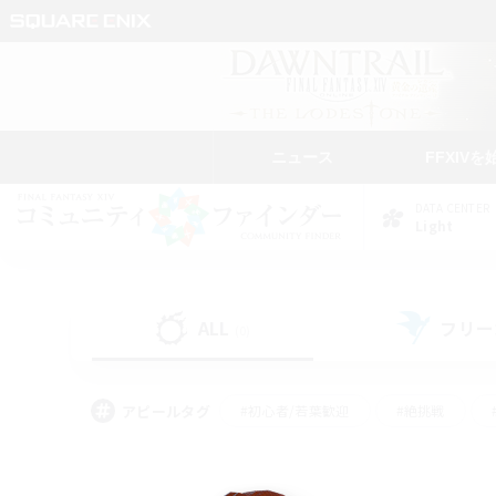
ニュース
FFXIVを
DATA CENTER
Light
ALL
フリー
(0)
アピールタグ
#初心者/若葉歓迎
#絶挑戦
#なんでも楽しむ
#学生中心
#モブハント
#レベリング
#クリア目指し