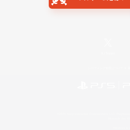
X
/
News
レーティング制度について
©2026 Sony Interactive Entertainment LLC."PlayStation
Microsoft, the 
Windows is e