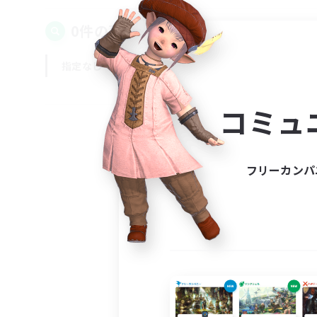
0件の募集が見つかりました！
指定なし
平日
週末
コミュ
フリーカンパ
募