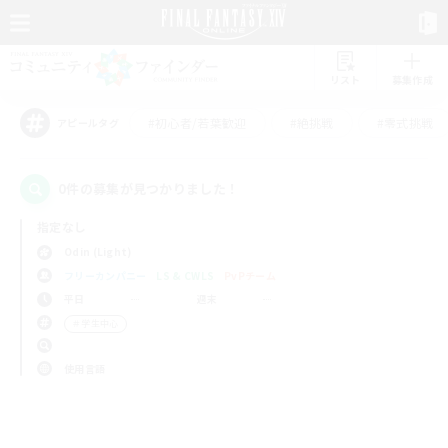
リスト
募集作成
#初心者/若葉歓迎
#絶挑戦
#零式挑戦
アピールタグ
0件の募集が見つかりました！
指定なし
Odin (Light)
フリーカンパニー
LS & CWLS
PvPチーム
平日
週末
＃学生中心
使用言語