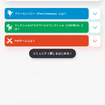
Official Information
フリーカンパニー（Free Company）とは？
/
X
News
YouTube
リンクシェル/クロスワールドリンクシェル（LS/CWLS）と
は？
PvPチームとは？
Instagram
Twitch
コミュニティ探しをはじめる！
LINE
Bluesky
レーティング制度について
プライバシーポリシー
著作権について
サポートセンター
ライセンス
ルール＆ポリシー
利用者情報の外部送信について