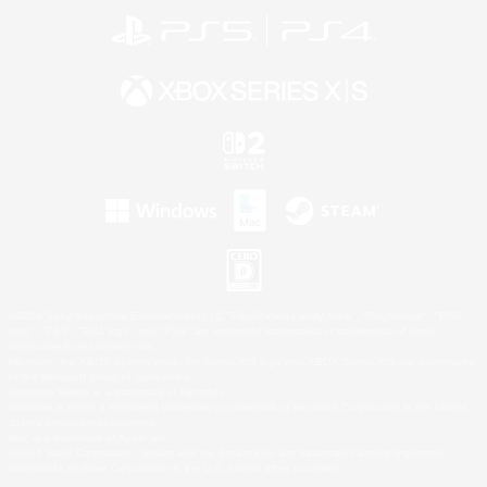
©2026 Sony Interactive Entertainment LLC."PlayStation Family Mark", "PlayStation", "PS5
logo", "PS5", "PS4 logo" and "PS4" are registered trademarks or trademarks of Sony
Interactive Entertainment Inc.
Microsoft, the XBOX Sphere mark, the Series X|S logo and XBOX Series X|S are trademarks
of the Microsoft group of companies.
Nintendo Switch is a trademark of Nintendo.
Windows is either a registered trademark or trademark of Microsoft Corporation in the United
States and/or other countries.
Mac is a trademark of Apple Inc.
©2026 Valve Corporation. Steam and the Steam logo are trademarks and/or registered
trademarks of Valve Corporation in the U.S. and/or other countries.