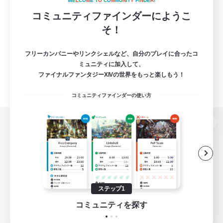
W
E
L
C
O
M
E
T
O
C
O
M
M
U
N
I
T
Y
F
I
N
D
E
R
!
コミュニティファインダーにようこ
そ！
フリーカンパニーやリンクシェルなど、自分のプレイに合ったコ
ミュニティに加入して、
ファイナルファンタジーXIVの世界をもっと楽しもう！
コミュニティファインダーの使い方
パソコン版へ
関連商品
e-STOREで購入
ステップ1
ゲームダウンロード
コミュニティを探す