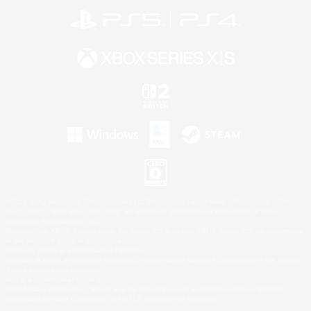
©2026 Sony Interactive Entertainment LLC."PlayStation Family Mark", "PlayStation", "PS5
logo", "PS5", "PS4 logo" and "PS4" are registered trademarks or trademarks of Sony
Interactive Entertainment Inc.
Microsoft, the XBOX Sphere mark, the Series X|S logo and XBOX Series X|S are trademarks
of the Microsoft group of companies.
Nintendo Switch is a trademark of Nintendo.
Windows is either a registered trademark or trademark of Microsoft Corporation in the United
States and/or other countries.
Mac is a trademark of Apple Inc.
©2026 Valve Corporation. Steam and the Steam logo are trademarks and/or registered
trademarks of Valve Corporation in the U.S. and/or other countries.