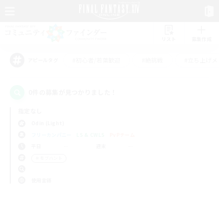
リスト
募集作成
#初心者/若葉歓迎
#絶挑戦
#立ち上げメ
アピールタグ
0件の募集が見つかりました！
指定なし
Odin (Light)
フリーカンパニー
LS & CWLS
PvPチーム
平日
週末
＃モブハント
使用言語