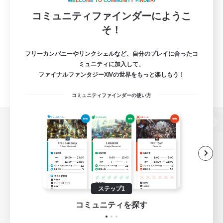
W
E
L
C
O
M
E
T
O
C
O
M
M
U
N
I
T
Y
F
I
N
D
E
R
!
コミュニティファインダーにようこ
そ！
フリーカンパニーやリンクシェルなど、自分のプレイに合ったコ
ミュニティに加入して、
ファイナルファンタジーXIVの世界をもっと楽しもう！
コミュニティファインダーの使い方
パソコン版へ
関連商品
e-STOREで購入
ステップ1
ゲームダウンロード
コミュニティを探す