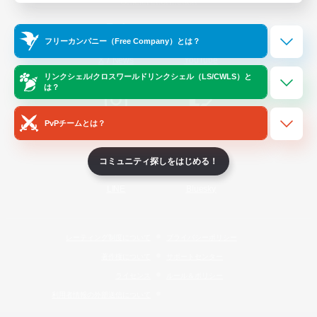
Official Information
フリーカンパニー（Free Company）とは？
/
X
News
YouTube
リンクシェル/クロスワールドリンクシェル（LS/CWLS）と
は？
PvPチームとは？
Instagram
Twitch
コミュニティ探しをはじめる！
LINE
Bluesky
レーティング制度について
プライバシーポリシー
著作権について
サポートセンター
ライセンス
ルール＆ポリシー
利用者情報の外部送信について