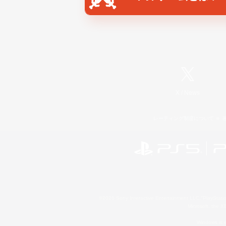
X
/
News
レーティング制度について
©2026 Sony Interactive Entertainment LLC."PlayStation
Microsoft, the 
Windows is e