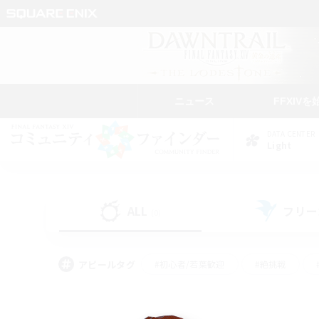
ニュース
FFXIVを
DATA CENTER
Light
ALL
フリー
(0)
アピールタグ
#初心者/若葉歓迎
#絶挑戦
#なんでも楽しむ
#学生中心
#モブハント
#レベリング
#クリア目指し