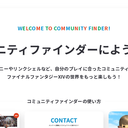
＃零式挑戦
使用言語
W
E
L
C
O
M
E
T
O
C
O
M
M
U
N
I
T
Y
F
I
N
D
E
R
!
ニティファインダーによ
ニーやリンクシェルなど、自分のプレイに合ったコミュニテ
ファイナルファンタジーXIVの世界をもっと楽しもう！
募集数 0件
集が見つかりませんでし
コミュニティファインダーの使い方
条件を変えて検索してみるでっす！