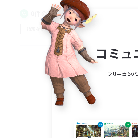
0件の募集が見つかりました！
指定なし
平日
週末
コミュ
フリーカンパ
募