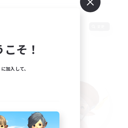
変更
うこそ！
ィに加入して、
た。