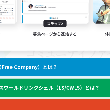
ステップ2
す
募集ページから連絡する
体
ree Company）とは？
スワールドリンクシェル（LS/CWLS）とは？
スマートフォン版へ