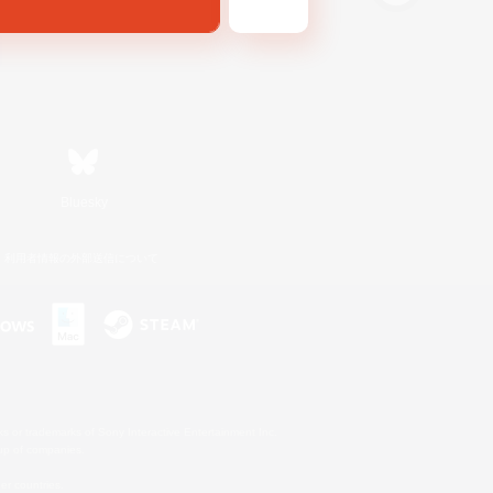
Bluesky
利用者情報の外部送信について
s or trademarks of Sony Interactive Entertainment Inc.
up of companies.
er countries.