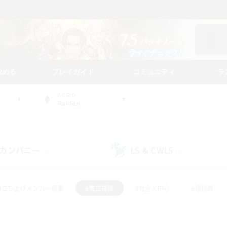
始める
プレイガイド
コミュニティ
ラ
WORLD
Raiden
カンパニー
LS & CWLS
(0)
(0)
#立ち上げメンバー募集
#零式挑戦
#社会人中心
#極挑戦
#体験歓迎
#ロールプレイ
#ギャザラー中心
#クラフター中
て頑張る
#スクリーンショット撮影
#ミラプリ（ミラージュプリズム