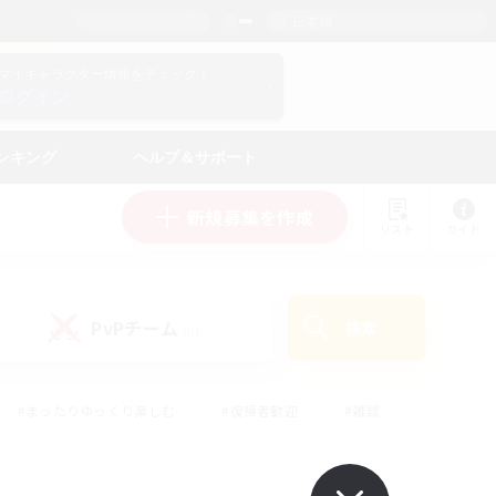
日本語
マイキャラクター情報をチェック！
ログイン
ンキング
ヘルプ＆サポート
新規募集を作成
リスト
ガイド
PvPチーム
検索
(0)
#まったりゆっくり楽しむ
#復帰者歓迎
#雑談
心
#演奏
#トレジャーハント
#ハウジング
）
#プレイヤー主催イベント