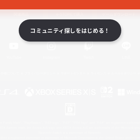
関連商品
e-STOREで購入
ゲームダウンロード
コミュニティ探しをはじめる！
Official Information
YouTube
Instagram
Twitch
LINE
著作権について
プライバシーポリシー
サポートセンター
ライセンス
ルール＆ポリシー
 Family Mark", "PlayStation", "PS5 logo", "PS5", "PS4 logo" and "PS4" are registered trademark
XBOX Sphere mark, the Series X|S logo and XBOX Series X|S are trademarks of the Microsoft gro
Nintendo Switch is a trademark of Nintendo.
ither a registered trademark or trademark of Microsoft Corporation in the United States and/or oth