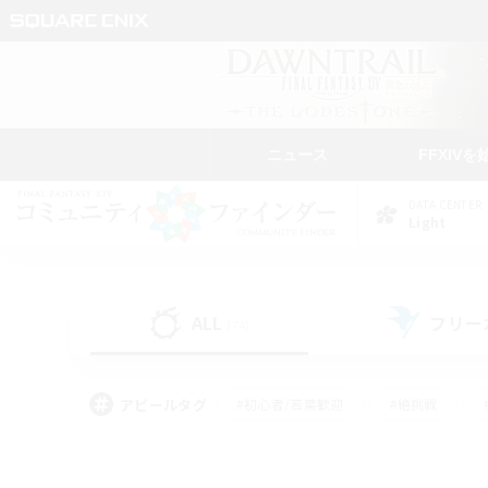
ニュース
FFXIVを
DATA CENTER
Light
ALL
フリー
(74)
アピールタグ
#初心者/若葉歓迎
#絶挑戦
#なんでも楽しむ
#学生中心
#モブハント
#レベリング
#クリア目指し