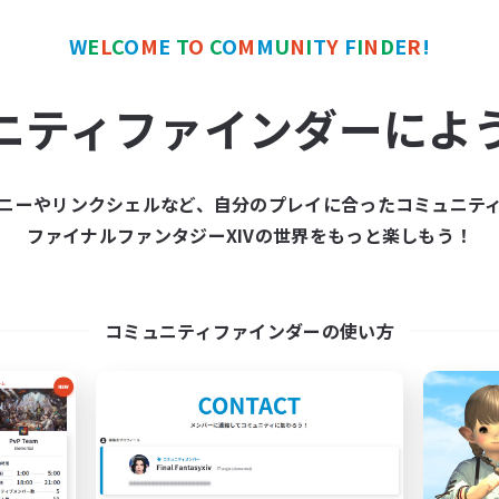
W
E
L
C
O
M
E
T
O
C
O
M
M
U
N
I
T
Y
F
I
N
D
E
R
!
カンパニー
クロスワールドリンクシェル
NEW
ニティファインダーによ
ニーやリンクシェルなど、自分のプレイに合ったコミュニテ
ファイナルファンタジーXIVの世界をもっと楽しもう！
the inklings
Rising Ambitio
追加メンバー募集
追加メンバー募集
Alpha [Light]
Light
コミュニティファインダーの使い方
活動時間
動時間
16:00
10:00
24:00
平日
日
12:00
7:00
24:00
週末
末
6
アクティブメンバー数
クティブメンバー数
募集人数