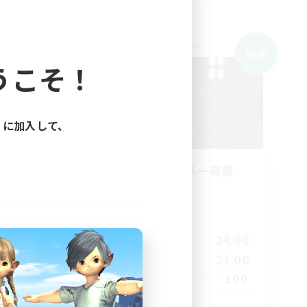
クロスワールドリンクシェル
NEW
NEW
うこそ！
ィに加入して、
ns
立ち上げメンバー募集
Light
活動時間
14:00
24:00
平日
1:00
15:00
23:00
週末
2:00
100
募集人数
10
10