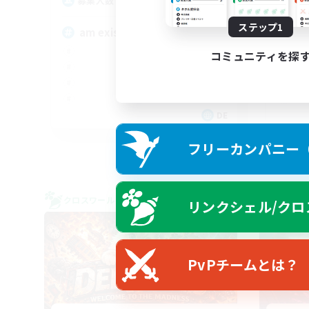
11
募集人数
募
ステップ1
am existieren
cu
コミュニティを探
DE
募集期間: 2026/09/06 まで
フリーカンパニー（F
クロスワールドリンクシェル
フリー
リンクシェル/クロ
PvPチームとは？