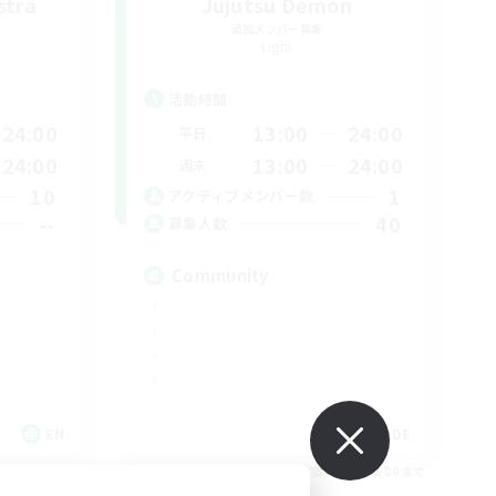
stra
Jujutsu Demon
追加メンバー募集
Light
活動時間
24:00
13:00
24:00
平日
24:00
13:00
24:00
週末
10
1
アクティブメンバー数
--
40
募集人数
Community
EN
DE
26/09/06 まで
募集期間: 2026/09/06 まで