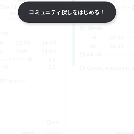
The Chocoband!
立ち上げメンバー
コミュニティ探しをはじめる！
追加メンバー募集
Light
Alpha [Light]
活動時間
動時間
18:00
平日
12:00
24:00
日
16:00
週末
1:00
24:00
末
募集人数
10
クティブメンバー数
10
集人数
Casual, entspannt, 
BT Friendly
EN
募集期間: 2026/09/06 まで
募集期間: 20