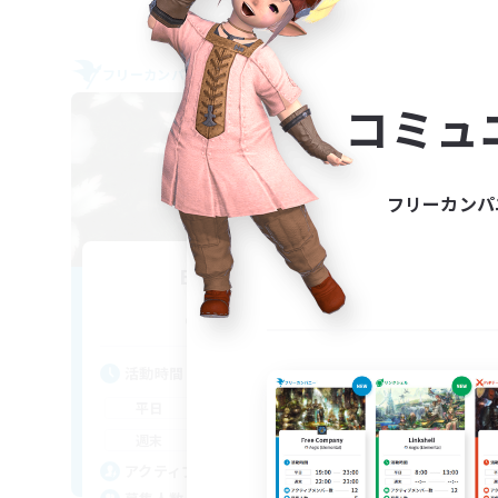
フリーカンパニー
フリー
NEW
コミュ
フリーカンパ
Elpisblume
追加メンバー募集
Alpha [Light]
活動時間
活
14:00
3:00
平日
平
12:00
3:00
週末
週
9
アクティブメンバー数
ア