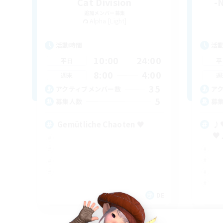
Cat Division
-
追加メンバー募集
Alpha [Light]
活動時間
活
10:00
24:00
平日
平
8:00
4:00
週末
週
35
アクティブメンバー数
ア
5
募集人数
募
Gemütliche Chaoten ♥
♪♥
♥
DE
募集期間: 2026/09/06 まで