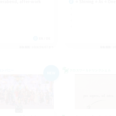
ierabend, after-work
⭐ Shining ⭐ As ⭐ One
EN / DE
募集期間: 2026/09/07 まで
募集期間: 20
カンパニー
クロスワールドリンクシェル
NEW