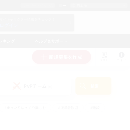
日本語
マイキャラクター情報をチェック！
ログイン
ンキング
ヘルプ＆サポート
新規募集を作成
リスト
ガイド
PvPチーム
検索
(0)
#まったりゆっくり楽しむ
#復帰者歓迎
#雑談
心
#演奏
#トレジャーハント
#ハウジング
）
#プレイヤー主催イベント