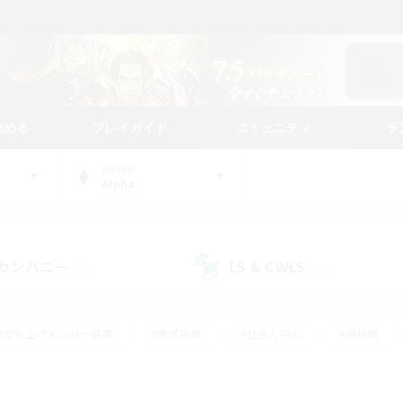
始める
プレイガイド
コミュニティ
ラ
WORLD
Alpha
カンパニー
LS & CWLS
(47)
(27)
#立ち上げメンバー募集
#零式挑戦
#社会人中心
#極挑戦
#体験歓迎
#ロールプレイ
#ギャザラー中心
#クラフター中
て頑張る
#スクリーンショット撮影
#ミラプリ（ミラージュプリズム