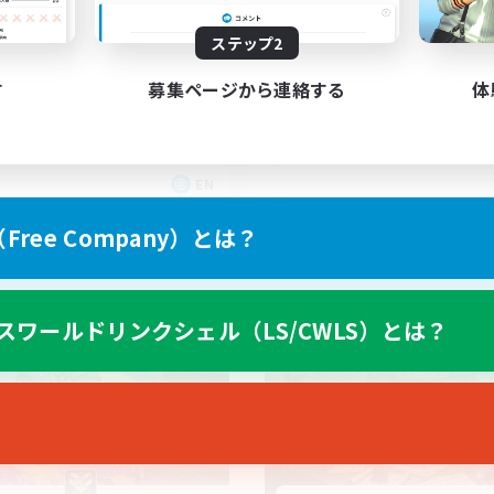
10
集人数
ステップ2
gegenseitig unterst
te
す
募集ページから連絡する
体
EN
募集期間: 2026/09/06 まで
募集期間: 20
ree Company）とは？
カンパニー
クロスワールドリンクシェル
スワールドリンクシェル（LS/CWLS）とは？
NEW