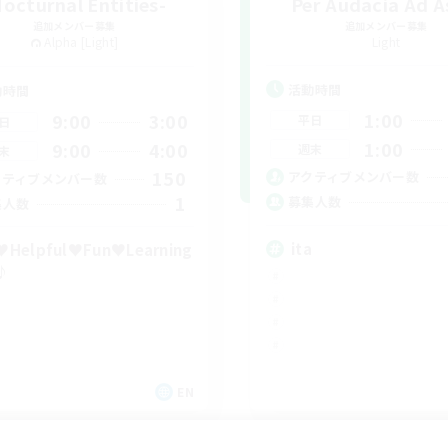
Nocturnal Entities-
Per Audacia Ad A
追加メンバー募集
追加メンバー募集
Alpha [Light]
Light
活動時間
動時間
1:00
9:00
3:00
平日
日
1:00
9:00
4:00
週末
末
150
アクティブメンバー数
クティブメンバー数
1
募集人数
集人数
ita
Helpful♥Fun♥Learning
♪
EN
募集期間: 2026/09/06 まで
募集期間: 20