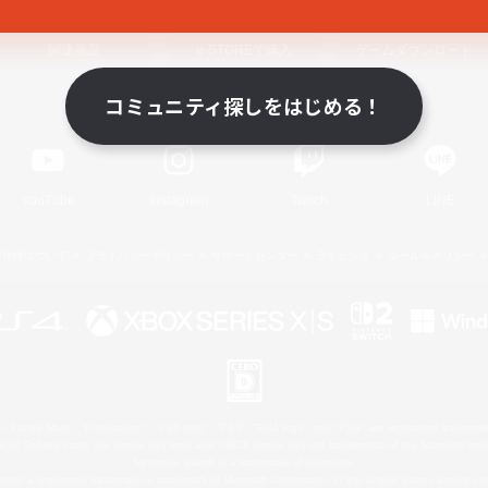
関連商品
e-STOREで購入
ゲームダウンロード
コミュニティ探しをはじめる！
Official Information
YouTube
Instagram
Twitch
LINE
著作権について
プライバシーポリシー
サポートセンター
ライセンス
ルール＆ポリシー
 Family Mark", "PlayStation", "PS5 logo", "PS5", "PS4 logo" and "PS4" are registered trademark
XBOX Sphere mark, the Series X|S logo and XBOX Series X|S are trademarks of the Microsoft gro
Nintendo Switch is a trademark of Nintendo.
ither a registered trademark or trademark of Microsoft Corporation in the United States and/or oth