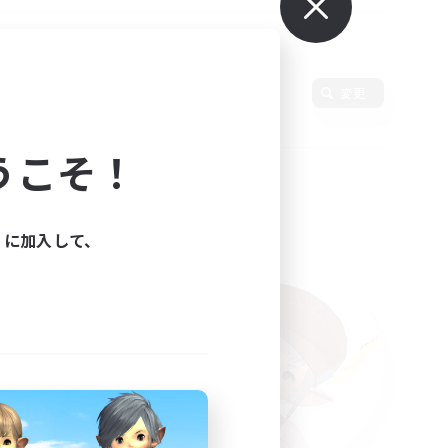
使用言語
変更
うこそ！
ィに加入して、
た。