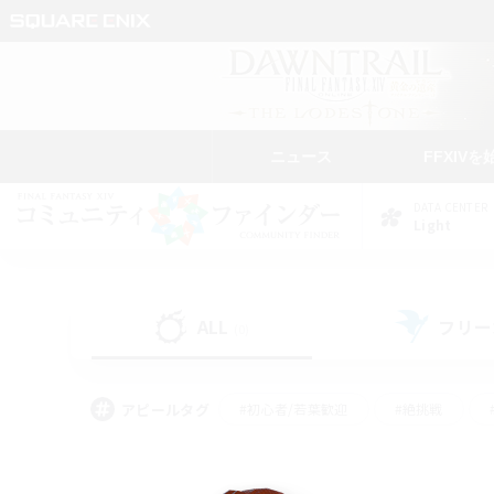
ニュース
FFXIVを
DATA CENTER
Light
ALL
フリー
(0)
アピールタグ
#初心者/若葉歓迎
#絶挑戦
#モブハント
#学生中心
#なんでも楽しむ
#スクリーンショット撮影
#ハウジ