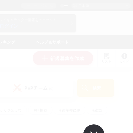
日本語
マイキャラクター情報をチェック！
ログイン
ンキング
ヘルプ＆サポート
新規募集を作成
リスト
ガイド
PvPチーム
検索
(0)
ゆっくり楽しむ
#極挑戦
#復帰者歓迎
#雑談
ルプレイ
#トレジャーハント
#レベリング
して頑張る
#プレイヤー主催イベント