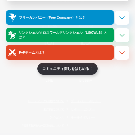
Official Information
フリーカンパニー（Free Company）とは？
/
X
News
YouTube
リンクシェル/クロスワールドリンクシェル（LS/CWLS）と
は？
PvPチームとは？
Instagram
Twitch
コミュニティ探しをはじめる！
LINE
Bluesky
レーティング制度について
プライバシーポリシー
著作権について
サポートセンター
ライセンス
ルール＆ポリシー
利用者情報の外部送信について