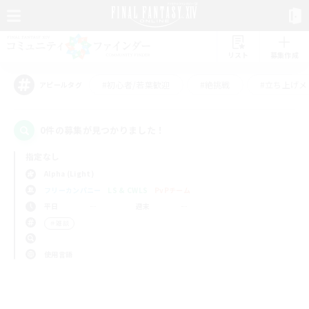
リスト
募集作成
#初心者/若葉歓迎
#絶挑戦
#立ち上げメ
アピールタグ
0件の募集が見つかりました！
指定なし
Alpha (Light)
フリーカンパニー
LS & CWLS
PvPチーム
平日
週末
＃雑談
使用言語