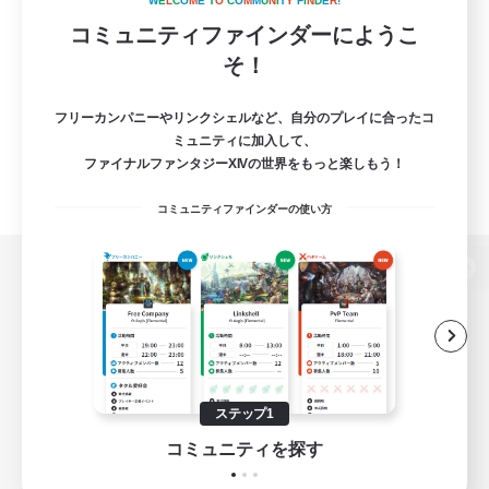
W
E
L
C
O
M
E
T
O
C
O
M
M
U
N
I
T
Y
F
I
N
D
E
R
!
コミュニティファインダーにようこ
そ！
フリーカンパニーやリンクシェルなど、自分のプレイに合ったコ
ミュニティに加入して、
ファイナルファンタジーXIVの世界をもっと楽しもう！
コミュニティファインダーの使い方
パソコン版へ
関連商品
e-STOREで購入
ステップ1
ゲームダウンロード
コミュニティを探す