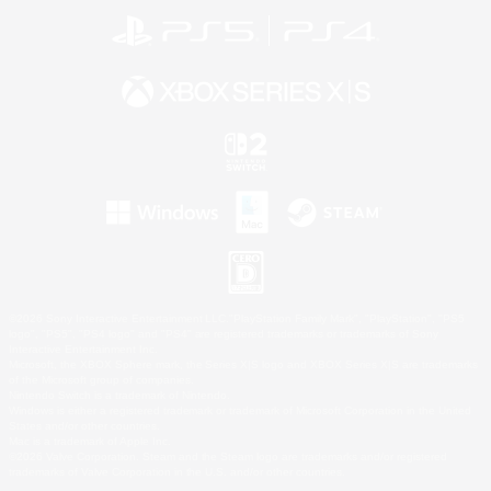
©2026 Sony Interactive Entertainment LLC."PlayStation Family Mark", "PlayStation", "PS5
logo", "PS5", "PS4 logo" and "PS4" are registered trademarks or trademarks of Sony
Interactive Entertainment Inc.
Microsoft, the XBOX Sphere mark, the Series X|S logo and XBOX Series X|S are trademarks
of the Microsoft group of companies.
Nintendo Switch is a trademark of Nintendo.
Windows is either a registered trademark or trademark of Microsoft Corporation in the United
States and/or other countries.
Mac is a trademark of Apple Inc.
©2026 Valve Corporation. Steam and the Steam logo are trademarks and/or registered
trademarks of Valve Corporation in the U.S. and/or other countries.