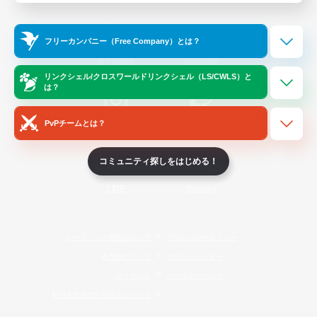
Official Information
フリーカンパニー（Free Company）とは？
/
X
News
YouTube
リンクシェル/クロスワールドリンクシェル（LS/CWLS）と
は？
PvPチームとは？
Instagram
Twitch
コミュニティ探しをはじめる！
LINE
Bluesky
レーティング制度について
プライバシーポリシー
著作権について
サポートセンター
ライセンス
ルール＆ポリシー
利用者情報の外部送信について