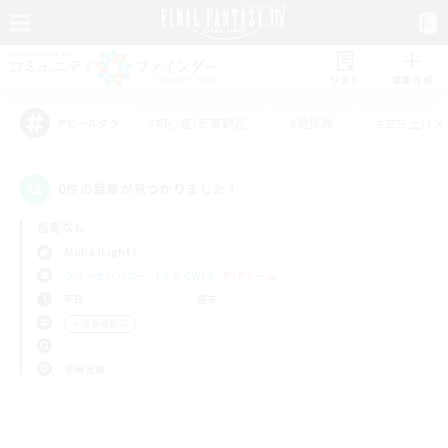
リスト
募集作成
#初心者/若葉歓迎
#絶挑戦
#立ち上げメ
アピールタグ
0件の募集が見つかりました！
指定なし
Alpha (Light)
フリーカンパニー
LS & CWLS
PvPチーム
平日
週末
＃復帰者歓迎
使用言語