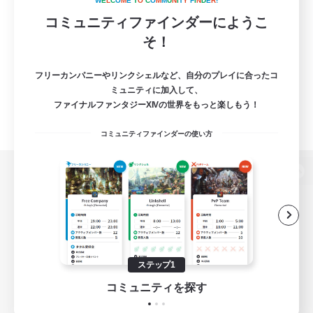
W
E
L
C
O
M
E
T
O
C
O
M
M
U
N
I
T
Y
F
I
N
D
E
R
!
コミュニティファインダーにようこ
そ！
フリーカンパニーやリンクシェルなど、自分のプレイに合ったコ
ミュニティに加入して、
ファイナルファンタジーXIVの世界をもっと楽しもう！
コミュニティファインダーの使い方
パソコン版へ
関連商品
e-STOREで購入
ステップ1
ゲームダウンロード
コミュニティを探す