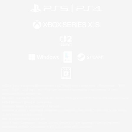
©2026 Sony Interactive Entertainment LLC."PlayStation Family Mark", "PlayStation", "PS5
logo", "PS5", "PS4 logo" and "PS4" are registered trademarks or trademarks of Sony
Interactive Entertainment Inc.
Microsoft, the XBOX Sphere mark, the Series X|S logo and XBOX Series X|S are trademarks
of the Microsoft group of companies.
Nintendo Switch is a trademark of Nintendo.
Windows is either a registered trademark or trademark of Microsoft Corporation in the United
States and/or other countries.
Mac is a trademark of Apple Inc.
©2026 Valve Corporation. Steam and the Steam logo are trademarks and/or registered
trademarks of Valve Corporation in the U.S. and/or other countries.