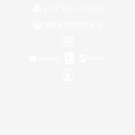
©2026 Sony Interactive Entertainment LLC."PlayStation Family Mark", "PlayStation", "PS5
logo", "PS5", "PS4 logo" and "PS4" are registered trademarks or trademarks of Sony
Interactive Entertainment Inc.
Microsoft, the XBOX Sphere mark, the Series X|S logo and XBOX Series X|S are trademarks
of the Microsoft group of companies.
Nintendo Switch is a trademark of Nintendo.
Windows is either a registered trademark or trademark of Microsoft Corporation in the United
States and/or other countries.
Mac is a trademark of Apple Inc.
©2026 Valve Corporation. Steam and the Steam logo are trademarks and/or registered
trademarks of Valve Corporation in the U.S. and/or other countries.