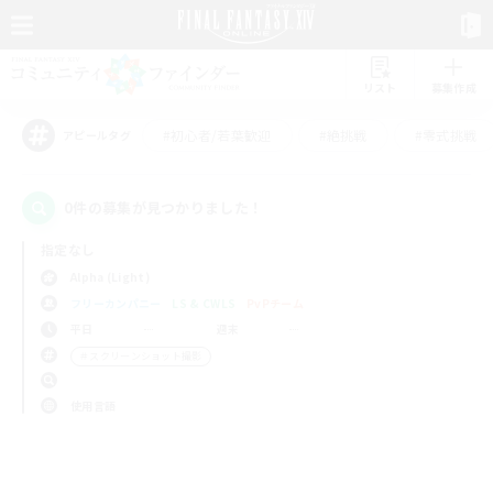
リスト
募集作成
#初心者/若葉歓迎
#絶挑戦
#零式挑戦
アピールタグ
0件の募集が見つかりました！
指定なし
Alpha (Light)
フリーカンパニー
LS & CWLS
PvPチーム
平日
週末
＃スクリーンショット撮影
使用言語