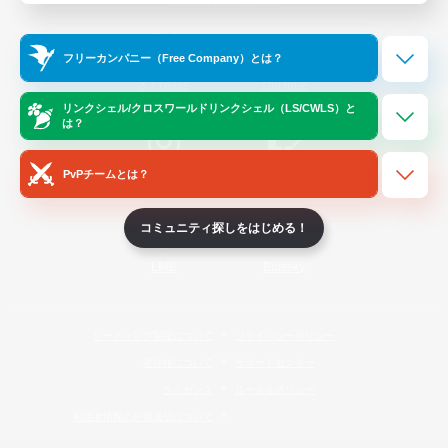
Official Information
フリーカンパニー（Free Company）とは？
/
X
News
YouTube
リンクシェル/クロスワールドリンクシェル（LS/CWLS）と
は？
PvPチームとは？
Instagram
Twitch
コミュニティ探しをはじめる！
LINE
Bluesky
レーティング制度について
プライバシーポリシー
著作権について
サポートセンター
ライセンス
ルール＆ポリシー
利用者情報の外部送信について