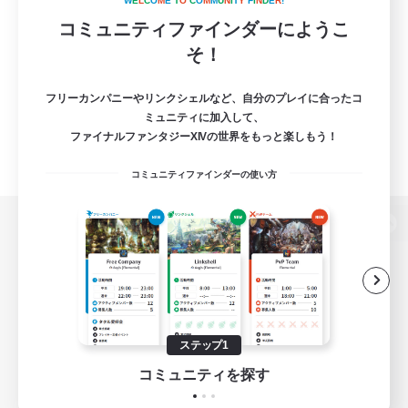
W
E
L
C
O
M
E
T
O
C
O
M
M
U
N
I
T
Y
F
I
N
D
E
R
!
コミュニティファインダーにようこ
そ！
フリーカンパニーやリンクシェルなど、自分のプレイに合ったコ
ミュニティに加入して、
ファイナルファンタジーXIVの世界をもっと楽しもう！
コミュニティファインダーの使い方
パソコン版へ
関連商品
e-STOREで購入
ステップ1
ゲームダウンロード
コミュニティを探す