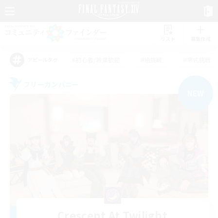
リスト
募集作成
#初心者/若葉歓迎
#絶挑戦
#零式挑戦
アピールタグ
フリーカンパニー
NEW
Crescent At Twilight