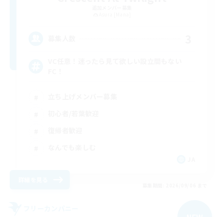
追加メンバー募集
Asura [Mana]
3
募集人数
VC任意！迷ったら見て欲しい設立間もない
FC！
立ち上げメンバー募集
初心者/若葉歓迎
復帰者歓迎
なんでも楽しむ
JA
詳細を見る
募集期間: 2026/09/06 まで
フリーカンパニー