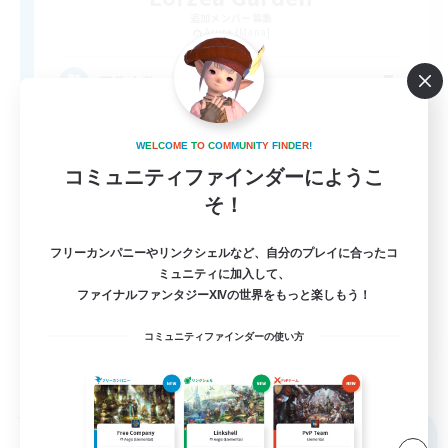
追加メンバー募集
Asura [Mana]
5
募集人数
自由に楽しむ
W
E
L
C
O
M
E
T
O
C
O
M
M
U
N
I
T
Y
F
I
N
D
E
R
!
コミュニティファインダーにようこ
まったりゆっくり楽しむ
そ！
なんでも楽しむ
フリーカンパニーやリンクシェルなど、自分のプレイに合ったコ
クリア目指して頑張る
ミュニティに加入して、
初心者/若葉歓迎
ファイナルファンタジーXIVの世界をもっと楽しもう！
JA
コミュニティファインダーの使い方
詳細を見る
募集期間: 2026/09/04 まで
フリーカンパニー
NEW