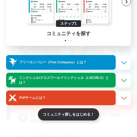
ステップ1
コミュニティを探す
フリーカンパニー（Free Company）とは？
Sternenstaub
リンクシェル/クロスワールドリンクシェル（LS/CWLS）と
追加メンバー募集
は？
Asura [Mana]
10
PvPチームとは？
募集人数
VCメイン、聞き専〇初心者復帰者歓迎！体験2
コミュニティ探しをはじめる！
週間！
まったりゆっくり楽しむ