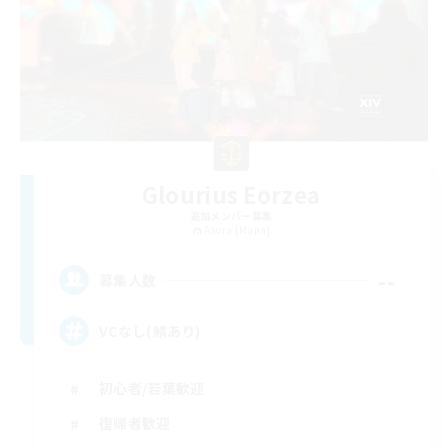
Glourius Eorzea
追加メンバー募集
Asura [Mana]
--
募集人数
VCなし(鯖あり)
初心者/若葉歓迎
復帰者歓迎