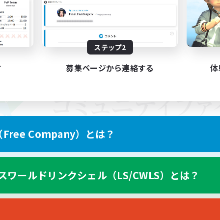
ステップ2
す
募集ページから連絡する
体
ree Company）とは？
スワールドリンクシェル（LS/CWLS）とは？
スマートフォン版へ