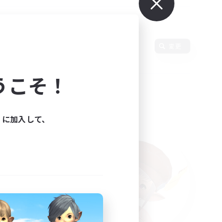
語
変更
うこそ！
ィに加入して、
た。