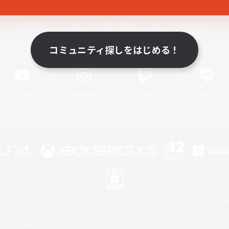
関連商品
e-STOREで購入
ゲームダウンロード
コミュニティ探しをはじめる！
Official Information
YouTube
Instagram
Twitch
LINE
著作権について
プライバシーポリシー
サポートセンター
ライセンス
ルール＆ポリシー
 Family Mark", "PlayStation", "PS5 logo", "PS5", "PS4 logo" and "PS4" are registered trademark
XBOX Sphere mark, the Series X|S logo and XBOX Series X|S are trademarks of the Microsoft gro
Nintendo Switch is a trademark of Nintendo.
ither a registered trademark or trademark of Microsoft Corporation in the United States and/or oth