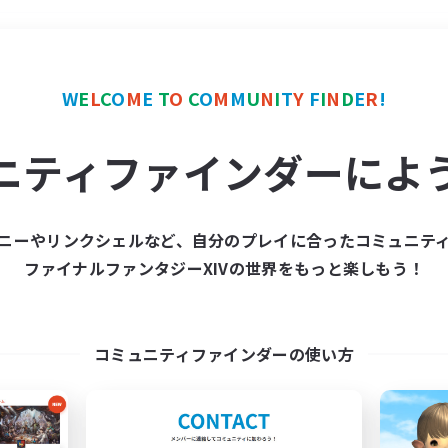
＃クラフター中心
使用言
W
E
L
C
O
M
E
T
O
C
O
M
M
U
N
I
T
Y
F
I
N
D
E
R
!
ニティファインダーによ
ニーやリンクシェルなど、自分のプレイに合ったコミュニテ
ファイナルファンタジーXIVの世界をもっと楽しもう！
募集数 0件
集が見つかりませんでし
コミュニティファインダーの使い方
条件を変えて検索してみるでっす！