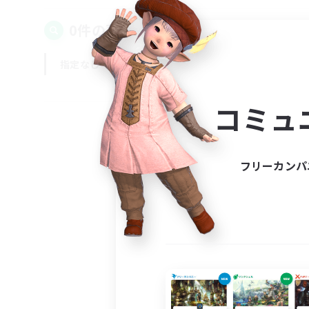
0件の募集が見つかりました！
指定なし
平日
週末
コミュ
フリーカンパ
募