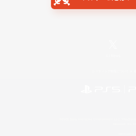
X
/
News
レーティング制度について
©2026 Sony Interactive Entertainment LLC."PlayStation
Microsoft, the 
Windows is e