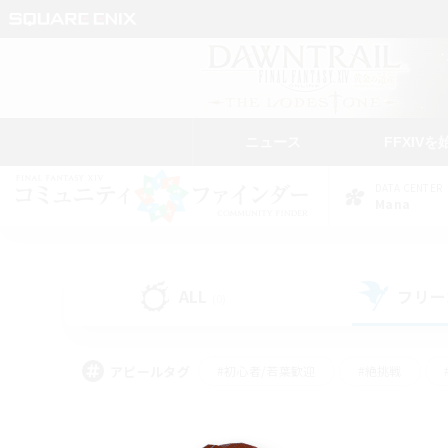
ニュース
FFXIVを
DATA CENTER
Mana
ALL
フリー
(0)
アピールタグ
#初心者/若葉歓迎
#絶挑戦
#モブハント
#学生中心
#なんでも楽しむ
#スクリーンショット撮影
#ハウジ