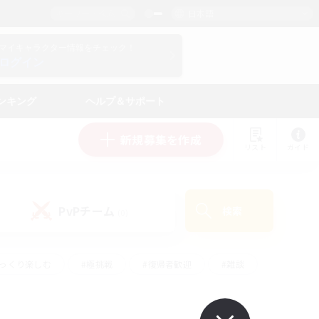
日本語
マイキャラクター情報をチェック！
ログイン
ンキング
ヘルプ＆サポート
新規募集を作成
リスト
ガイド
PvPチーム
検索
(0)
ゆっくり楽しむ
#極挑戦
#復帰者歓迎
#雑談
ルプレイ
#トレジャーハント
#レベリング
して頑張る
#プレイヤー主催イベント