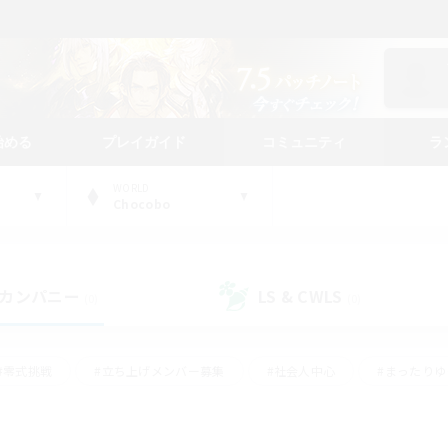
始める
プレイガイド
コミュニティ
ラ
WORLD
Chocobo
カンパニー
LS & CWLS
(0)
(0)
#零式挑戦
#立ち上げメンバー募集
#社会人中心
#まったり
#体験歓迎
#クラフター中心
#ギャザラー中心
#ロー
ング
#演奏
#ミラプリ（ミラージュプリズム）
#クリア目指