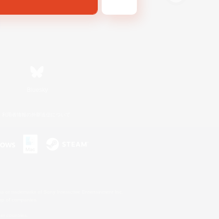
Bluesky
利用者情報の外部送信について
s or trademarks of Sony Interactive Entertainment Inc.
up of companies.
er countries.