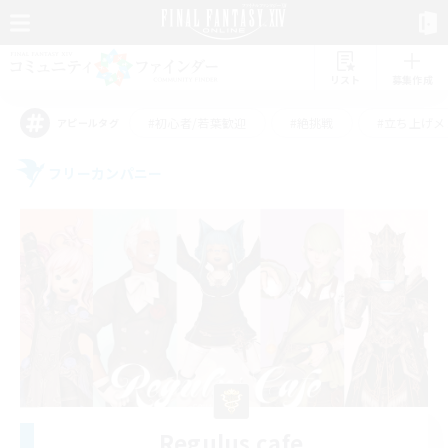
リスト
募集作成
#初心者/若葉歓迎
#絶挑戦
#立ち上げメ
アピールタグ
フリーカンパニー
Regulus cafe