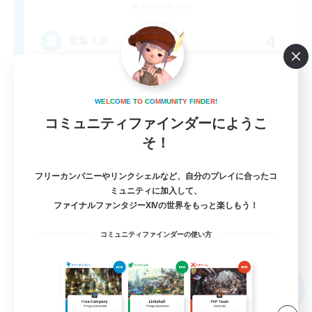
Anima [Mana]
4
募集人数
新たな仲間を求めて！
W
E
L
C
O
M
E
T
O
C
O
M
M
U
N
I
T
Y
F
I
N
D
E
R
!
初心者/若葉歓迎
コミュニティファインダーにようこ
復帰者歓迎
そ！
体験歓迎
フリーカンパニーやリンクシェルなど、自分のプレイに合ったコ
社会人中心
ミュニティに加入して、
JA
ファイナルファンタジーXIVの世界をもっと楽しもう！
詳細を見る
コミュニティファインダーの使い方
募集期間: 2026/09/07 まで
フリーカンパニー
NEW