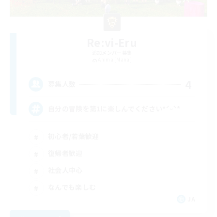
Re:vi-Eru
追加メンバー募集
Anima [Mana]
4
募集人数
自分の冒険を第1に楽しんでください*ˊᵕˋ*
初心者/若葉歓迎
復帰者歓迎
社会人中心
なんでも楽しむ
JA