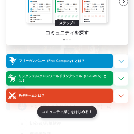
ステップ1
コミュニティを探す
フリーカンパニー（Free Company）とは？
Absolute Virtue
追加メンバー募集
Anima [Mana]
リンクシェル/クロスワールドリンクシェル（LS/CWLS）と
は？
300
募集人数
PvPチームとは？
ＦＣ活動１３年目突入！ ｡･*･:≡( ε:)
コミュニティ探しをはじめる！
初心者/若葉歓迎
復帰者歓迎