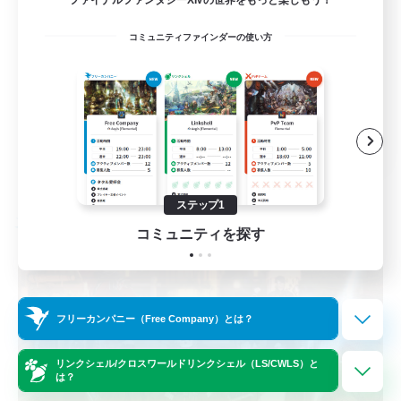
立ち上げメンバー募集
コミュニティファインダーの使い方
初心者/若葉歓迎
復帰者歓迎
なんでも楽しむ
JA
詳細を見る
募集期間: 2026/09/07 まで
ステップ1
フリーカンパニー
コミュニティを探す
フリーカンパニー（Free Company）とは？
リンクシェル/クロスワールドリンクシェル（LS/CWLS）と
は？