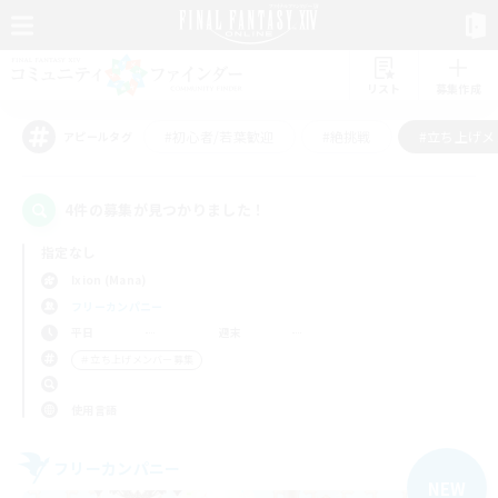
リスト
募集作成
#初心者/若葉歓迎
#絶挑戦
#立ち上げメ
アピールタグ
4件の募集が見つかりました！
指定なし
Ixion (Mana)
フリーカンパニー
平日
週末
＃立ち上げメンバー募集
使用言語
フリーカンパニー
NEW