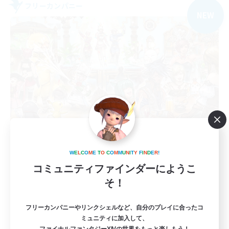
フリーカンパニー
NEW
Yoiyami Hanabi
W
E
L
C
O
M
E
T
O
C
O
M
M
U
N
I
T
Y
F
I
N
D
E
R
!
追加メンバー募集
Ixion [Mana]
コミュニティファインダーにようこ
そ！
10
募集人数
フリーカンパニーやリンクシェルなど、自分のプレイに合ったコ
自由気ままに！
ミュニティに加入して、
ファイナルファンタジーXIVの世界をもっと楽しもう！