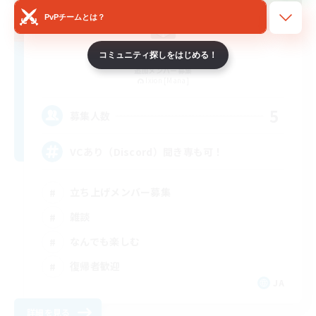
PvPチームとは？
MaplrSyrup
コミュニティ探しをはじめる！
追加メンバー募集
Ixion [Mana]
5
募集人数
VCあり（Discord）聞き専も可！
立ち上げメンバー募集
雑談
なんでも楽しむ
復帰者歓迎
JA
詳細を見る