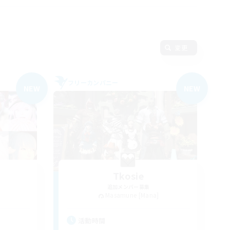
変更
フリーカンパニー
NEW
NEW
Tkosie
追加メンバー募集
Masamune [Mana]
活動時間