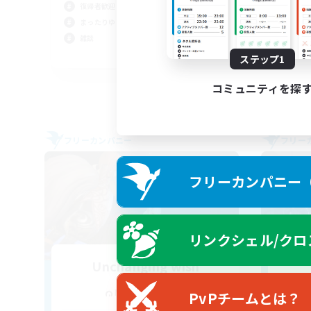
復帰者歓迎
社会
まったりゆっくり楽しむ
雑談
雑談
JA
ステップ1
募集期間: 2026/09/03 まで
コミュニティを探
フリーカンパニー
フリー
フリーカンパニー（F
リンクシェル/クロ
Unchanging wish
追加メンバー募集
Masamune [Mana]
PvPチームとは？