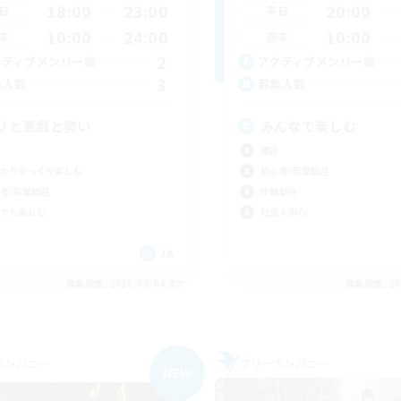
18:00
23:00
20:00
日
平日
10:00
24:00
10:00
末
週末
2
クティブメンバー数
アクティブメンバー数
3
集人数
募集人数
リと悪戯と勢い
みんなで楽しむ
雑談
たりゆっくり楽しむ
初心者/若葉歓迎
者/若葉歓迎
体験歓迎
でも楽しむ
社会人中心
JA
募集期間: 2026/09/04 まで
募集期間: 20
カンパニー
フリーカンパニー
NEW