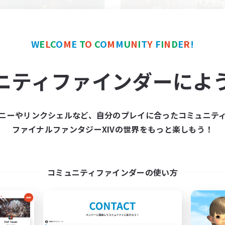
W
E
L
C
O
M
E
T
O
C
O
M
M
U
N
I
T
Y
F
I
N
D
E
R
!
Liberty Wing
SUSHI-ALC-KAR
ニティファインダーによ
追加メンバー募集
追加メンバー募集
Masamune [Mana]
Masamune [Mana]
動時間
活動時間
ニーやリンクシェルなど、自分のプレイに合ったコミュニテ
19:00
24:00
23:00
ファイナルファンタジーXIVの世界をもっと楽しもう！
日
平日
9:00
24:00
23:00
末
週末
10
クティブメンバー数
アクティブメンバー数
2
集人数
募集人数
コミュニティファインダーの使い方
分のペースで
お酒が好きな人もそう
人も
者/若葉歓迎
雑談
たりゆっくり楽しむ