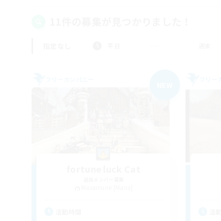
11件の募集が見つかりました！
指定なし
平日
週末
フリーカンパニー
フリー
NEW
fortune luck Cat
追加メンバー募集
Masamune [Mana]
活動時間
活