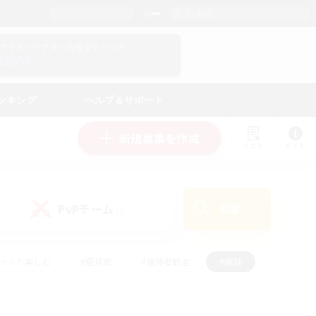
日本語
マイキャラクター情報をチェック！
ログイン
ンキング
ヘルプ＆サポート
新規募集を作成
リスト
ガイド
PvPチーム
検索
(0)
ゆっくり楽しむ
#極挑戦
#復帰者歓迎
#雑談
ルプレイ
#トレジャーハント
#レベリング
して頑張る
#プレイヤー主催イベント