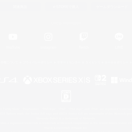
関連商品
e-STOREで購入
ゲームダウンロード
Official Information
YouTube
Instagram
Twitch
LINE
著作権について
プライバシーポリシー
サポートセンター
ライセンス
ルール＆ポリシー
 Family Mark", "PlayStation", "PS5 logo", "PS5", "PS4 logo" and "PS4" are registered trademark
XBOX Sphere mark, the Series X|S logo and XBOX Series X|S are trademarks of the Microsoft gro
Nintendo Switch is a trademark of Nintendo.
ither a registered trademark or trademark of Microsoft Corporation in the United States and/or oth
Mac is a trademark of Apple Inc.