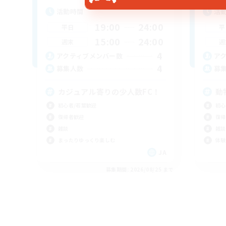
活動時間
活
19:00
24:00
平日
平
15:00
24:00
週末
週
4
アクティブメンバー数
ア
4
募集人数
募
カジュアル寄りの少人数FC！
動
初心者/若葉歓迎
初心
復帰者歓迎
復帰
雑談
雑談
まったりゆっくり楽しむ
体験
JA
募集期間: 2026/08/25 まで