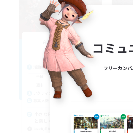
Alice on Friday
コミュ
追加メンバー募集
Masamune [Mana]
活動時間
活
フリーカンパ
17:00
1:00
平日
平
11:00
1:00
週末
週
6
アクティブメンバー数
ア
3
募集人数
募
小さなFCで遊ぶ！もっともっ
自
と楽しくなるように！！
初心
初心者/若葉歓迎
まっ