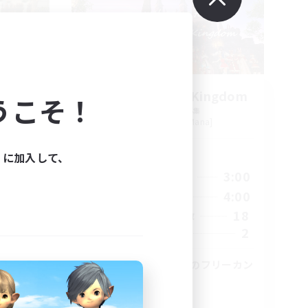
AAGE
SoundHorizon Kingdom
うこそ！
追加メンバー募集
Masamune [Mana]
活動時間
ィに加入して、
1:00
20:00
3:00
平日
1:00
9:00
4:00
週末
3
18
アクティブメンバー数
5
2
募集人数
じゃない
コミュニティ重視のフリーカン
パニー
初心者/若葉歓迎