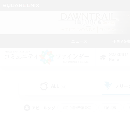
ニュース
FFXIVを
DATA CENTER
Mana
ALL
フリー
(81)
アピールタグ
#初心者/若葉歓迎
#絶挑戦
#モブハント
#学生中心
#なんでも楽しむ
#スクリーンショット撮影
#ハウジ