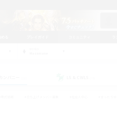
始める
プレイガイド
コミュニティ
ラ
WORLD
Masamune
カンパニー
LS & CWLS
(11)
(70)
#零式挑戦
#立ち上げメンバー募集
#社会人中心
#まったり
#体験歓迎
#クラフター中心
#ギャザラー中心
#ロー
ング
#演奏
#ミラプリ（ミラージュプリズム）
#クリア目指