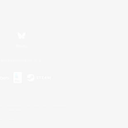
Bluesky
利用者情報の外部送信について
s or trademarks of Sony Interactive Entertainment Inc.
up of companies.
er countries.