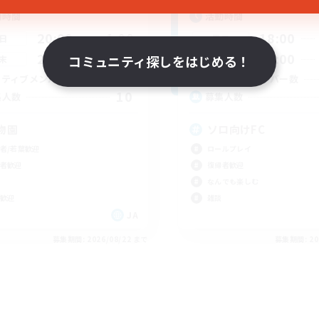
動時間
活動時間
20:00
1:00
18:00
日
平日
20:00
1:00
18:00
コミュニティ探しをはじめる！
末
週末
10
クティブメンバー数
アクティブメンバー数
10
集人数
募集人数
物園
ソロ向けFC
者/若葉歓迎
ロールプレイ
者歓迎
復帰者歓迎
なんでも楽しむ
歓迎
雑談
JA
募集期間: 2026/08/22 まで
募集期間: 20