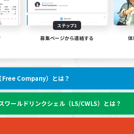
なんでも楽しむ
人中心
初心者/若葉歓迎
復帰者歓迎
JA
ステップ2
募集期間: 2026/09/02 まで
募集期間: 20
す
募集ページから連絡する
体
カンパニー
フリーカンパニー
ree Company）とは？
スワールドリンクシェル（LS/CWLS）とは？
NekoPunch
Eclipse Noir
追加メンバー募集
追加メンバー募集
Masamune [Mana]
Masamune [Mana]