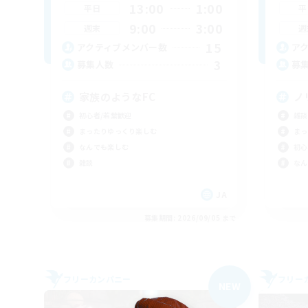
13:00
1:00
平日
平
9:00
3:00
週末
週
15
アクティブメンバー数
ア
3
募集人数
募
家族のようなFC
ノ
初心者/若葉歓迎
雑談
まったりゆっくり楽しむ
まっ
なんでも楽しむ
初心
雑談
なん
JA
募集期間: 2026/09/05 まで
フリーカンパニー
フリー
NEW