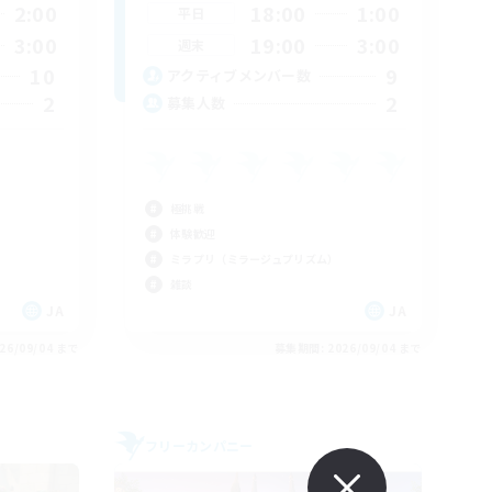
2:00
18:00
1:00
平日
3:00
19:00
3:00
週末
10
9
アクティブメンバー数
2
2
募集人数
極挑戦
体験歓迎
ミラプリ（ミラージュプリズム）
雑談
JA
JA
26/09/04 まで
募集期間: 2026/09/04 まで
フリーカンパニー