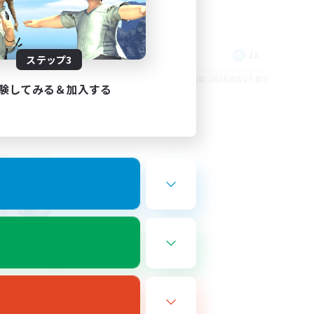
雑談
社会人中心
まったりゆっくり楽しむ
JA
JA
ステップ3
26/08/29 まで
募集期間: 2026/08/27 まで
験してみる＆加入する