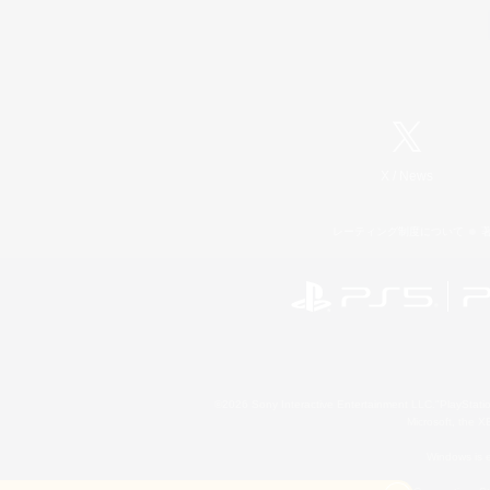
X
/
News
レーティング制度について
©2026 Sony Interactive Entertainment LLC."PlayStation
Microsoft, the 
Windows is e