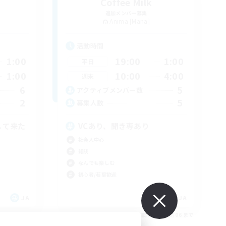
Coffee Milk
追加メンバー募集
Anima [Mana]
活動時間
1:00
19:00
1:00
平日
1:00
10:00
4:00
週末
6
5
アクティブメンバー数
2
5
募集人数
して来た
VCあり、聞き専あり
社会人中心
雑談
なんでも楽しむ
初心者/若葉歓迎
JA
JA
26/09/06 まで
募集期間: 2026/09/06 まで