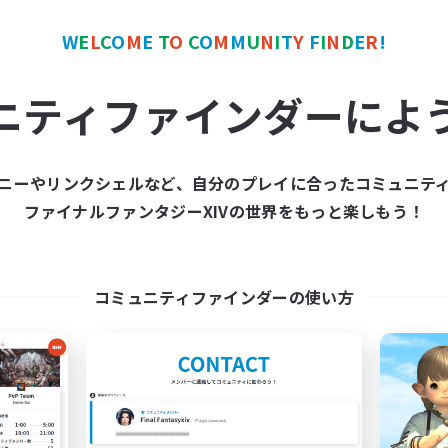
W
E
L
C
O
M
E
T
O
C
O
M
M
U
N
I
T
Y
F
I
N
D
E
R
!
カンパニー
フリーカンパニー
NEW
ニティファインダーによ
ニーやリンクシェルなど、自分のプレイに合ったコミュニテ
ファイナルファンタジーXIVの世界をもっと楽しもう！
Harmonix
MOKEMOKE
追加メンバー募集
追加メンバー募集
Anima [Mana]
Anima [Mana]
コミュニティファインダーの使い方
動時間
活動時間
0:00
23:00
0:00
日
平日
0:00
23:00
0:00
末
週末
50
クティブメンバー数
アクティブメンバー数