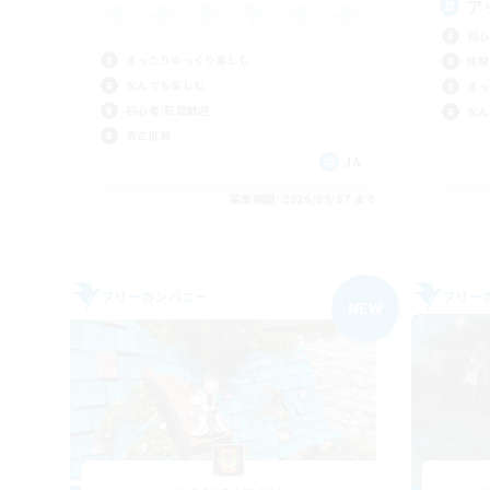
ア
初心
まったりゆっくり楽しむ
体験
なんでも楽しむ
まっ
初心者/若葉歓迎
なん
零式挑戦
JA
募集期間: 2026/09/07 まで
フリーカンパニー
フリー
NEW