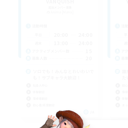
VANQUISH
追加メンバー募集
Anima [Mana]
活動時間
活
20:00
24:00
平日
平
13:00
24:00
週末
週
15
アクティブメンバー数
ア
20
募集人数
募
ソロでも！みんなとわいわいで
誰
も！サブキャラ大歓迎！
た
社会人中心
初心
体験歓迎
復帰
復帰者歓迎
体験
初心者/若葉歓迎
まっ
JA
募集期間: 2026/09/07 まで