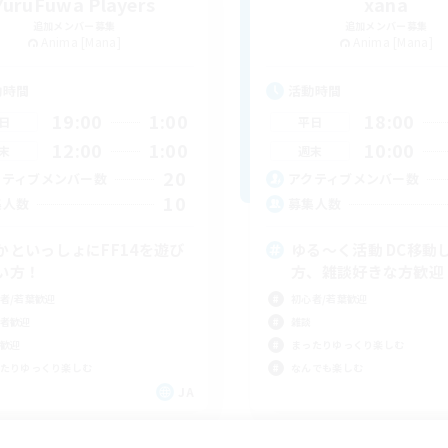
YuruFuwa Players
xana
追加メンバー募集
追加メンバー募集
Anima [Mana]
Anima [Mana]
動時間
活動時間
19:00
1:00
18:00
日
平日
12:00
1:00
10:00
末
週末
20
クティブメンバー数
アクティブメンバー数
10
集人数
募集人数
かといっしょにFF14を遊び
ゆる〜く活動 DC移動
い方！
方、雑談好きな方歓迎
者/若葉歓迎
初心者/若葉歓迎
者歓迎
雑談
歓迎
まったりゆっくり楽しむ
たりゆっくり楽しむ
なんでも楽しむ
JA
募集期間: 2026/09/06 まで
募集期間: 20