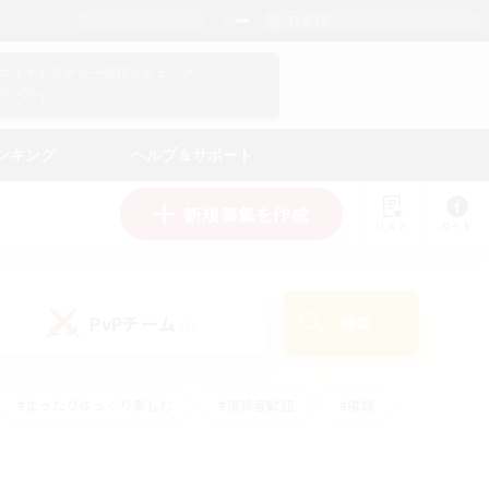
日本語
マイキャラクター情報をチェック！
ログイン
ンキング
ヘルプ＆サポート
新規募集を作成
リスト
ガイド
PvPチーム
検索
(1)
#まったりゆっくり楽しむ
#復帰者歓迎
#雑談
心
#演奏
#トレジャーハント
#ハウジング
）
#プレイヤー主催イベント