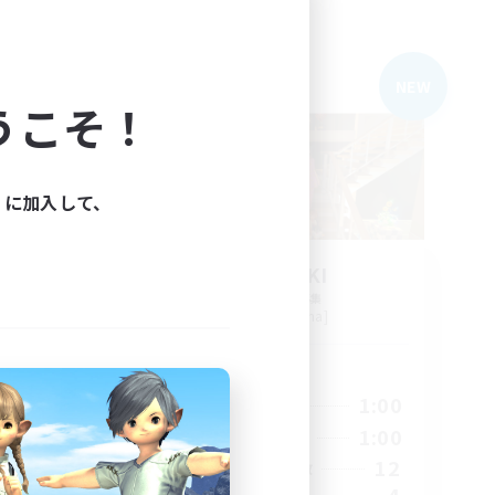
フリーカンパニー
NEW
NEW
うこそ！
ィに加入して、
AKATSUKI
追加メンバー募集
Anima [Mana]
活動時間
23:00
8:00
1:00
平日
23:00
10:00
1:00
週末
3
12
アクティブメンバー数