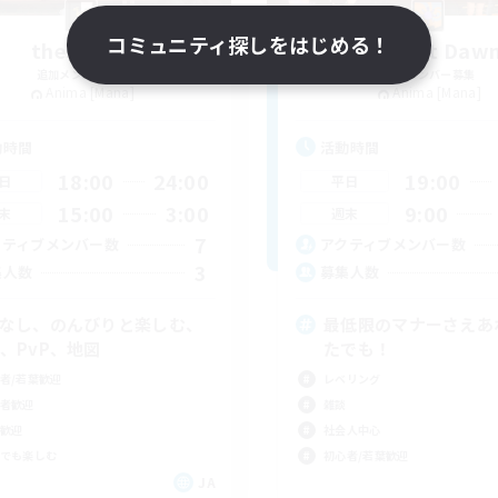
コミュニティ探しをはじめる！
thesaurus
Radiant Daw
追加メンバー募集
追加メンバー募集
Anima [Mana]
Anima [Mana]
動時間
活動時間
18:00
24:00
19:00
日
平日
15:00
3:00
9:00
末
週末
7
クティブメンバー数
アクティブメンバー数
3
集人数
募集人数
Cなし、のんびりと楽しむ、
最低限のマナーさえあ
S、PvP、地図
たでも！
者/若葉歓迎
レベリング
者歓迎
雑談
歓迎
社会人中心
でも楽しむ
初心者/若葉歓迎
JA