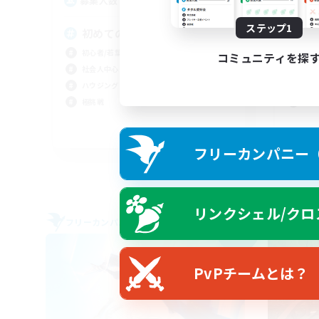
2
募集人数
募
ステップ1
初めてのFC選びに VC無し
ソ
初心者/若葉歓迎
初心
コミュニティを探
社会人中心
復帰
ハウジング
体験
極挑戦
まっ
JA
フリーカンパニー（F
募集期間: 2026/09/06 まで
リンクシェル/クロ
フリーカンパニー
フリー
NEW
PvPチームとは？