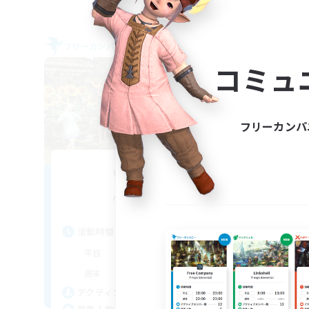
フリーカンパニー
フリー
NEW
コミュ
フリーカンパ
with smile
追加メンバー募集
Anima [Mana]
活動時間
活
19:00
1:00
平日
平
15:00
1:00
週末
週
35
アクティブメンバー数
ア