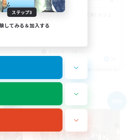
10
4
募集人数
ステップ3
設立13年目突入 VC無! カジュ
アル勢のFC
験してみる＆加入する
体験歓迎
社会人中心
復帰者歓迎
まったりゆっくり楽しむ
JA
JA
26/09/05 まで
募集期間: 2026/09/05 まで
フリーカンパニー
NEW