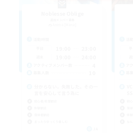
Noblesse Oblige
追加メンバー募集
Anima [Mana]
活動時間
活
19:00
23:00
平日
平
19:00
24:00
週末
週
4
アクティブメンバー数
ア
10
募集人数
募
分からない。失敗した。その一
V
言を安心して言う為に
S
初心者/若葉歓迎
初心
体験歓迎
復帰
復帰者歓迎
体験
まったりゆっくり楽しむ
なん
JA