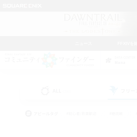
ニュース
FFXIVを
DATA CENTER
Mana
ALL
フリー
(233)
アピールタグ
#初心者/若葉歓迎
#絶挑戦
#なんでも楽しむ
#学生中心
#モブハント
#レベリング
#クリア目指し