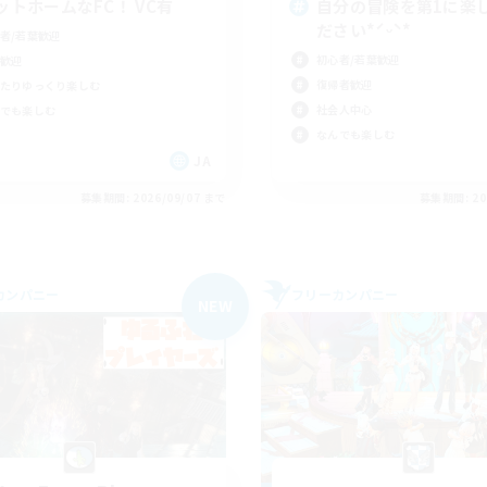
ットホームなFC！ VC有
自分の冒険を第1に楽
ださい*ˊᵕˋ*
者/若葉歓迎
初心者/若葉歓迎
歓迎
復帰者歓迎
たりゆっくり楽しむ
社会人中心
でも楽しむ
なんでも楽しむ
JA
募集期間: 2026/09/07 まで
募集期間: 20
カンパニー
フリーカンパニー
NEW