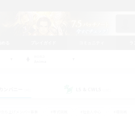
始める
プレイガイド
コミュニティ
ラ
WORLD
Anima
カンパニー
LS & CWLS
(40)
(192)
#立ち上げメンバー募集
#零式挑戦
#社会人中心
#極挑戦
#体験歓迎
#ロールプレイ
#ギャザラー中心
#クラフター中
て頑張る
#スクリーンショット撮影
#ミラプリ（ミラージュプリズム