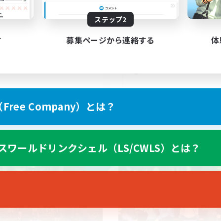
500
集人数
募集人数
ステップ2
ロ向けFC テレポ割引30%
VCあり
者/若葉歓迎
立ち上げメンバー募集
す
募集ページから連絡する
体
者歓迎
雑談
歓迎
零式挑戦
たりゆっくり楽しむ
なんでも楽しむ
JA
ree Company）とは？
募集期間: 2026/09/05 まで
募集期間: 20
スワールドリンクシェル（LS/CWLS）とは？
カンパニー
フリーカンパニー
NEW