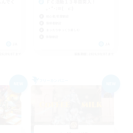
しんでく
ＦＣ活動１３年目突入！
｡･*･:≡( ε:)
初心者/若葉歓迎
復帰者歓迎
まったりゆっくり楽しむ
体験歓迎
JA
JA
26/09/07 まで
募集期間: 2026/09/07 まで
フリーカンパニー
NEW
NEW