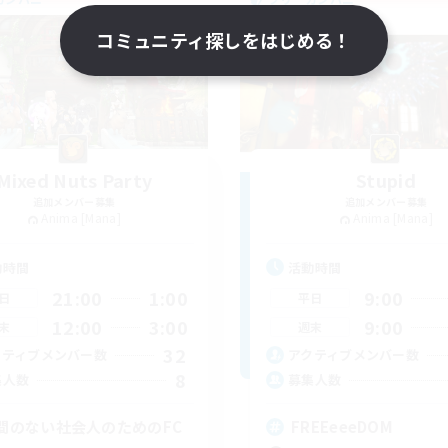
コミュニティ探しをはじめる！
Mixed Nuts Party
Stupid
追加メンバー募集
追加メンバー募集
Anima [Mana]
Anima [Mana]
動時間
活動時間
21:00
1:00
9:00
日
平日
12:00
3:00
9:00
末
週末
32
クティブメンバー数
アクティブメンバー数
8
集人数
募集人数
間のない社会人のためのFC
FREEeeeDOM