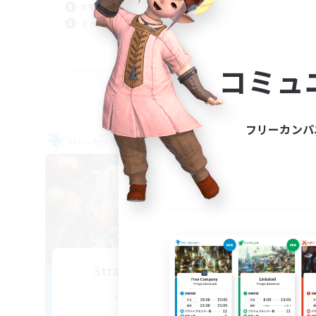
社会
体験歓迎
復帰
まったりゆっくり楽しむ
まっ
JA
コミュ
募集期間: 2026/09/05 まで
フリーカンパ
フリーカンパニー
フリー
NEW
StrawberryNight
追加メンバー募集
Anima [Mana]