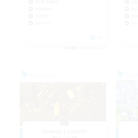
初心者/若葉歓迎
社会
復帰者歓迎
初心
体験歓迎
復帰
社会人中心
なん
JA
募集期間: 2026/08/22 まで
フリーカンパニー
フリー
Greedy Lalafells
追加メンバー募集