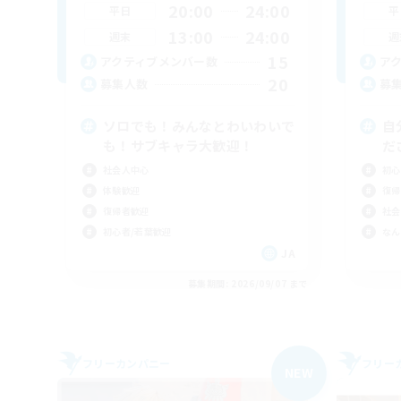
20:00
24:00
平日
平
13:00
24:00
週末
週
15
アクティブメンバー数
ア
20
募集人数
募
ソロでも！みんなとわいわいで
自
も！サブキャラ大歓迎！
だ
社会人中心
初心
体験歓迎
復帰
復帰者歓迎
社会
初心者/若葉歓迎
なん
JA
募集期間: 2026/09/07 まで
フリーカンパニー
フリー
NEW