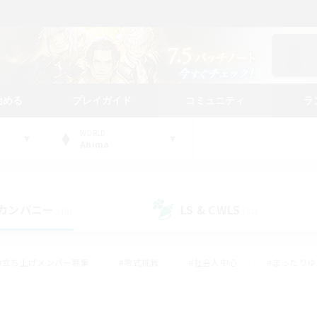
始める
プレイガイド
コミュニティ
ラ
WORLD
Anima
カンパニー
LS & CWLS
(18)
(33)
#立ち上げメンバー募集
#零式挑戦
#社会人中心
#まったり
体験歓迎
#クラフター中心
#ロールプレイ
#ギャザラー中心
ージュプリズム）
#スクリーンショット撮影
#クリア目指して頑張る