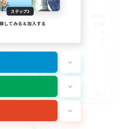
活動時間
ステップ3
2:00
19:00
24:00
平日
験してみる＆加入する
2:00
18:00
2:00
週末
15
3
アクティブメンバー数
10
3
募集人数
迎 不定
パン屋
初心者/若葉歓迎
復帰者歓迎
体験歓迎
まったりゆっくり楽しむ
JA
JA
26/08/31 まで
募集期間: 2026/08/27 まで
フリーカンパニー