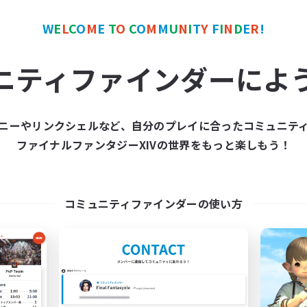
人中心
体験歓迎
者歓迎
復帰者歓迎
W
E
L
C
O
M
E
T
O
C
O
M
M
U
N
I
T
Y
F
I
N
D
E
R
!
たりゆっくり楽しむ
まったりゆっくり楽しむ
JA
ニティファインダーによ
募集期間: 2026/09/05 まで
募集期間: 20
ニーやリンクシェルなど、自分のプレイに合ったコミュニテ
カンパニー
フリーカンパニー
ファイナルファンタジーXIVの世界をもっと楽しもう！
NEW
コミュニティファインダーの使い方
House Keeper
Earthly Star
追加メンバー募集
追加メンバー募集
Anima [Mana]
Anima [Mana]