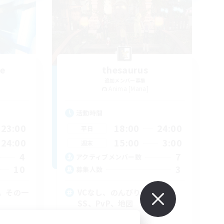
ge
thesaurus
追加メンバー募集
Anima [Mana]
活動時間
23:00
18:00
24:00
平日
24:00
15:00
3:00
週末
4
7
アクティブメンバー数
10
3
募集人数
。その一
VCなし、のんびりと楽しむ、
SS、PvP、地図
初心者/若葉歓迎