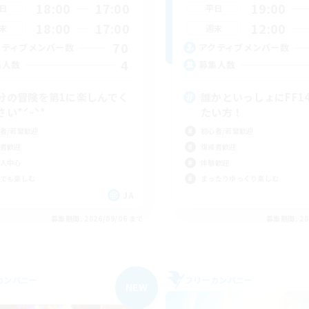
18:00
17:00
19:00
日
平日
18:00
17:00
12:00
末
週末
70
クティブメンバー数
アクティブメンバー数
4
集人数
募集人数
分の冒険を第1に楽しんでく
誰かといっしょにFF1
さい*ˊᵕˋ*
たい方！
者/若葉歓迎
初心者/若葉歓迎
者歓迎
復帰者歓迎
人中心
体験歓迎
でも楽しむ
まったりゆっくり楽しむ
JA
募集期間: 2026/09/06 まで
募集期間: 20
カンパニー
フリーカンパニー
NEW