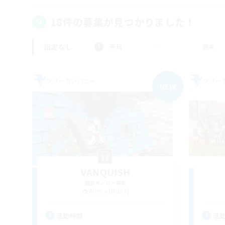
18件の募集が見つかりました！
指定なし
平日
週末
フリーカンパニー
フリー
NEW
VANQUISH
追加メンバー募集
Anima [Mana]
活動時間
活