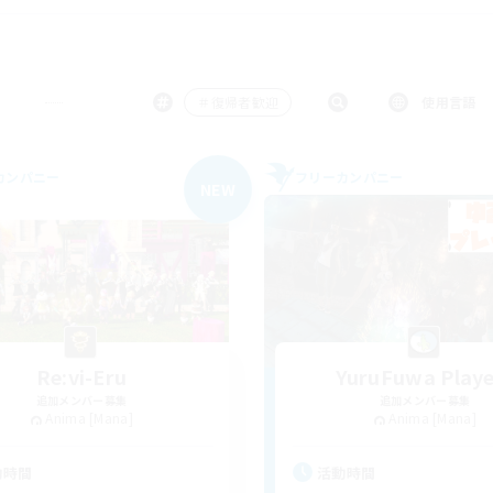
＃復帰者歓迎
使用言語
カンパニー
フリーカンパニー
NEW
Re:vi-Eru
YuruFuwa Playe
追加メンバー募集
追加メンバー募集
Anima [Mana]
Anima [Mana]
動時間
活動時間