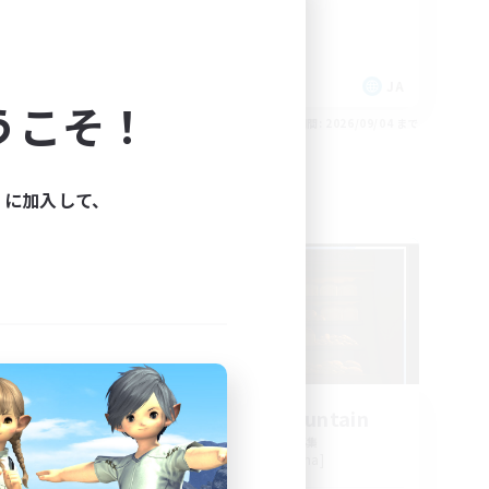
復帰者歓迎
体験歓迎
なんでも楽しむ
JA
JA
うこそ！
26/09/05 まで
募集期間: 2026/09/04 まで
ィに加入して、
フリーカンパニー
NEW
Rainbow-Mountain
追加メンバー募集
Anima [Mana]