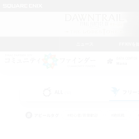
ニュース
FFXIVを
DATA CENTER
Mana
ALL
フリー
(51)
アピールタグ
#初心者/若葉歓迎
#絶挑戦
#学生中心
#なんでも楽しむ
#モブハント
#
#演奏
#ミラプリ（ミラ