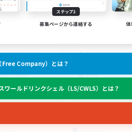
動時間
活動時間
ステップ2
0:00
4:00
20:00
日
平日
す
募集ページから連絡する
体
0:00
4:00
12:00
末
週末
5
クティブメンバー数
アクティブメンバー数
3
集人数
募集人数
取り足取り教えます
初心者/復帰者問わず歓
期でイベント開催など
ree Company）とは？
歓迎
初心者/若葉歓迎
者歓迎
体験歓迎
たりゆっくり楽しむ
復帰者歓迎
人中心
スワールドリンクシェル（LS/CWLS）とは？
なんでも楽しむ
JA
募集期間: 2026/09/01 まで
募集期間: 20
カンパニー
フリーカンパニー