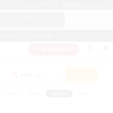
日本語
マイキャラクター情報をチェック！
ログイン
ンキング
ヘルプ＆サポート
新規募集を作成
リスト
ガイド
PvPチーム
検索
(0)
ゆっくり楽しむ
#極挑戦
#復帰者歓迎
#雑談
#ハウジング
#トレジャーハント
#レベリング
#プレイヤー主催イベント