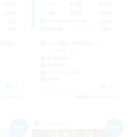
1:00
6:00
3:00
平日
1:00
6:00
4:00
週末
20
150
アクティブメンバー数
10
300
募集人数
4を遊び
ＦＣ活動１３年目突入！
｡･*･:≡( ε:)
初心者/若葉歓迎
復帰者歓迎
まったりゆっくり楽しむ
体験歓迎
JA
JA
26/09/06 まで
募集期間: 2026/09/06 まで
フリーカンパニー
NEW
NEW