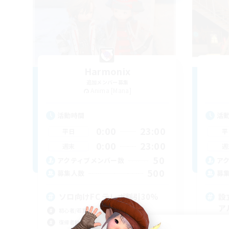
Harmonix
追加メンバー募集
Anima [Mana]
活動時間
活
0:00
23:00
平日
平
0:00
23:00
週末
週
50
アクティブメンバー数
ア
500
募集人数
募
ソロ向けFC テレポ割引30%
設
ア
初心者/若葉歓迎
体験
復帰者歓迎