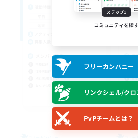
活動時間
活
ステップ1
20:00
1:00
平日
平
コミュニティを探
17:00
1:00
週末
週
20
アクティブメンバー数
ア
--
募集人数
募
メンバー募集
手
フリーカンパニー（F
体験歓迎
体験
復帰者歓迎
復帰
初心者/若葉歓迎
まっ
なんでも楽しむ
社会
リンクシェル/クロ
JA
募集期間: 2026/09/03 まで
PvPチームとは？
フリーカンパニー
フリー