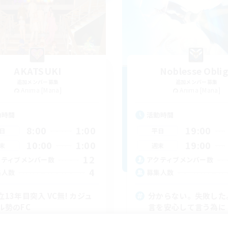
AKATSUKI
Noblesse Obli
追加メンバー募集
追加メンバー募集
Anima [Mana]
Anima [Mana]
動時間
活動時間
8:00
1:00
19:00
日
平日
10:00
1:00
19:00
末
週末
12
クティブメンバー数
アクティブメンバー数
4
集人数
募集人数
立13年目突入 VC無! カジュ
分からない。失敗した
ル勢のFC
言を安心して言う為に
歓迎
初心者/若葉歓迎