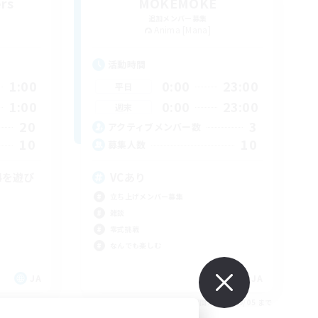
rs
MOKEMOKE
追加メンバー募集
Anima [Mana]
活動時間
1:00
0:00
23:00
平日
1:00
0:00
23:00
週末
20
3
アクティブメンバー数
10
10
募集人数
4を遊び
VCあり
立ち上げメンバー募集
雑談
零式挑戦
なんでも楽しむ
JA
JA
26/09/05 まで
募集期間: 2026/09/05 まで