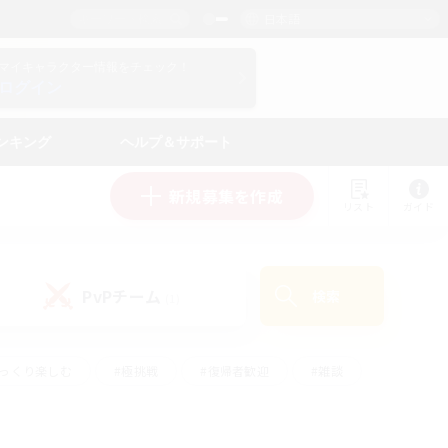
日本語
マイキャラクター情報をチェック！
ログイン
ンキング
ヘルプ＆サポート
新規募集を作成
リスト
ガイド
PvPチーム
検索
(1)
ゆっくり楽しむ
#極挑戦
#復帰者歓迎
#雑談
ルプレイ
#トレジャーハント
#レベリング
して頑張る
#プレイヤー主催イベント