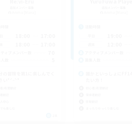
Re:vi-Eru
YuruFuwa Playe
追加メンバー募集
追加メンバー募集
Anima [Mana]
Anima [Mana]
動時間
活動時間
18:00
17:00
19:00
日
平日
18:00
17:00
12:00
末
週末
70
クティブメンバー数
アクティブメンバー数
5
集人数
募集人数
分の冒険を第1に楽しんでく
誰かといっしょにFF1
さい*ˊᵕˋ*
たい方！
者/若葉歓迎
初心者/若葉歓迎
者歓迎
復帰者歓迎
人中心
体験歓迎
でも楽しむ
まったりゆっくり楽しむ
JA
募集期間: 2026/09/05 まで
募集期間: 20