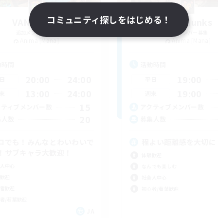
コミュニティ探しをはじめる！
VANQUISH
ChipMunks
追加メンバー募集
追加メンバー募集
Anima [Mana]
Anima [Mana]
動時間
活動時間
20:00
24:00
19:00
日
平日
13:00
24:00
19:00
末
週末
15
クティブメンバー数
アクティブメンバー数
20
集人数
募集人数
ロでも！みんなとわいわいで
程よい距離感を大切に
！サブキャラ大歓迎！
体験歓迎
人中心
なんでも楽しむ
歓迎
社会人中心
者歓迎
初心者/若葉歓迎
者/若葉歓迎
JA