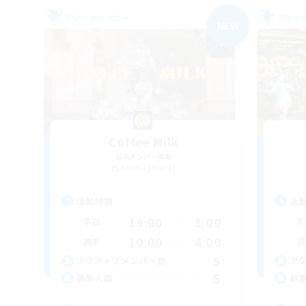
フリーカンパニー
フリー
NEW
Coffee Milk
追加メンバー募集
Anima [Mana]
活動時間
活
19:00
1:00
平日
平
10:00
4:00
週末
週
5
アクティブメンバー数
ア
5
募集人数
募