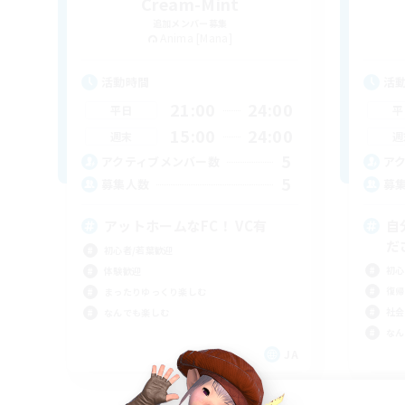
Cream-Mint
追加メンバー募集
Anima [Mana]
活動時間
活
21:00
24:00
平日
平
15:00
24:00
週末
週
5
アクティブメンバー数
ア
5
募集人数
募
アットホームなFC！ VC有
自
だ
初心者/若葉歓迎
初心
体験歓迎
復帰
まったりゆっくり楽しむ
社会
なんでも楽しむ
なん
JA
募集期間: 2026/09/05 まで