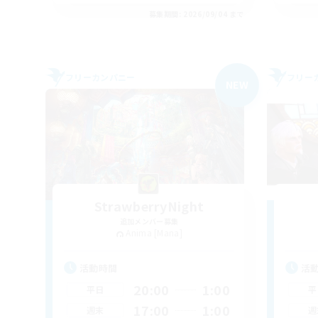
募集期間: 2026/09/04 まで
フリーカンパニー
フリー
NEW
StrawberryNight
追加メンバー募集
Anima [Mana]
活動時間
活
20:00
1:00
平日
平
17:00
1:00
週末
週