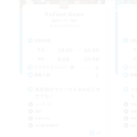
Radiant Dawn
追加メンバー募集
Anima [Mana]
活動時間
活
19:00
24:00
平日
平
9:00
24:00
週末
週
9
アクティブメンバー数
ア
2
募集人数
募
最低限のマナーさえあればどな
ソ
たでも！
も
レベリング
社会
雑談
体験
社会人中心
復帰
初心者/若葉歓迎
初心
JA