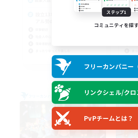
4
募集人数
募
ステップ1
設立13年目突入 VC無! カジュ
分
アル勢のFC
言
コミュニティを探
体験歓迎
初心
社会人中心
体験
復帰者歓迎
復帰
まったりゆっくり楽しむ
まっ
JA
フリーカンパニー（F
募集期間: 2026/09/05 まで
リンクシェル/クロ
フリーカンパニー
フリー
PvPチームとは？