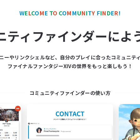
W
E
L
C
O
M
E
T
O
C
O
M
M
U
N
I
T
Y
F
I
N
D
E
R
!
カンパニー
フリーカンパニー
NEW
ニティファインダーによ
ニーやリンクシェルなど、自分のプレイに合ったコミュニテ
ファイナルファンタジーXIVの世界をもっと楽しもう！
Noblesse Oblige
thesaurus
追加メンバー募集
追加メンバー募集
Anima [Mana]
Anima [Mana]
コミュニティファインダーの使い方
動時間
活動時間
19:00
23:00
18:00
日
平日
19:00
24:00
15:00
末
週末
4
クティブメンバー数
アクティブメンバー数