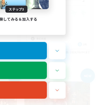
3
2
募集人数
ステップ3
楽しむ、
験してみる＆加入する
まったりゆっくり楽しむ
なんでも楽しむ
初心者/若葉歓迎
零式挑戦
JA
JA
26/09/04 まで
募集期間: 2026/09/04 まで
フリーカンパニー
NEW
NEW