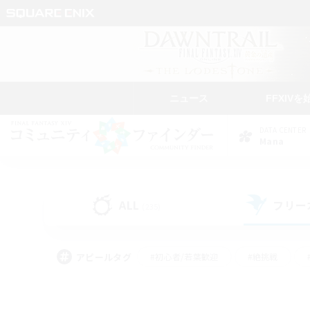
ニュース
FFXIVを
DATA CENTER
Mana
ALL
フリー
(235)
アピールタグ
#初心者/若葉歓迎
#絶挑戦
#モブハント
#学生中心
#なんでも楽しむ
#スクリーンショット撮影
#ハウジ