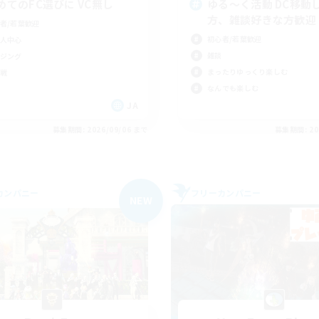
めてのFC選びに VC無し
ゆる〜く活動 DC移動
方、雑談好きな方歓迎
者/若葉歓迎
初心者/若葉歓迎
人中心
雑談
ジング
まったりゆっくり楽しむ
戦
なんでも楽しむ
JA
募集期間: 2026/09/06 まで
募集期間: 20
カンパニー
フリーカンパニー
NEW