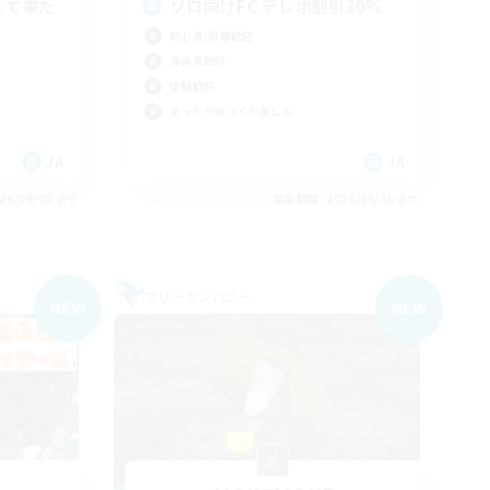
して来た
ソロ向けFC テレポ割引30%
初心者/若葉歓迎
復帰者歓迎
体験歓迎
まったりゆっくり楽しむ
JA
JA
26/09/05 まで
募集期間: 2026/09/05 まで
フリーカンパニー
NEW
NEW