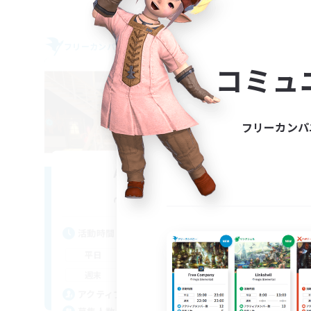
フリーカンパニー
フリー
NEW
コミュ
フリーカンパ
AKATSUKI
追加メンバー募集
Anima [Mana]
活動時間
活
8:00
1:00
平日
平
10:00
1:00
週末
週
12
アクティブメンバー数
ア