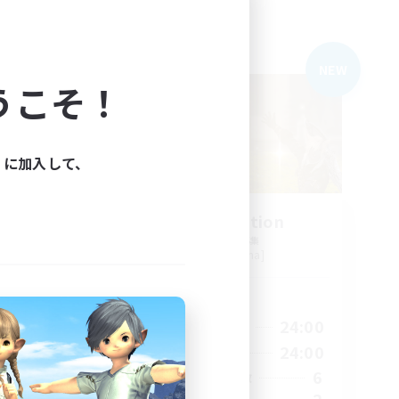
フリーカンパニー
NEW
NEW
うこそ！
ィに加入して、
Rein-carnation
追加メンバー募集
Anima [Mana]
活動時間
24:00
20:00
24:00
平日
3:00
8:00
24:00
週末
7
6
アクティブメンバー数