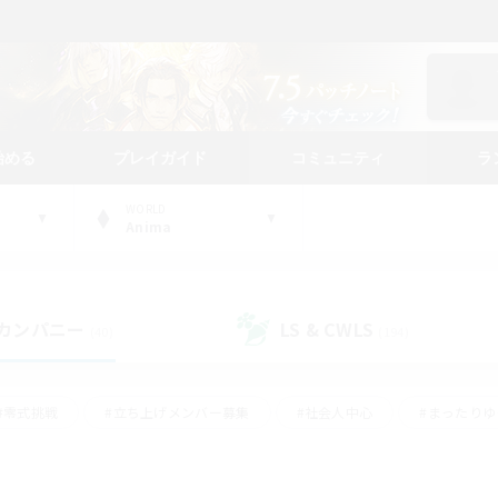
始める
プレイガイド
コミュニティ
ラ
WORLD
Anima
カンパニー
LS & CWLS
(40)
(194)
#零式挑戦
#立ち上げメンバー募集
#社会人中心
#まったり
#体験歓迎
#クラフター中心
#ギャザラー中心
#ロー
ング
#演奏
#ミラプリ（ミラージュプリズム）
#クリア目指