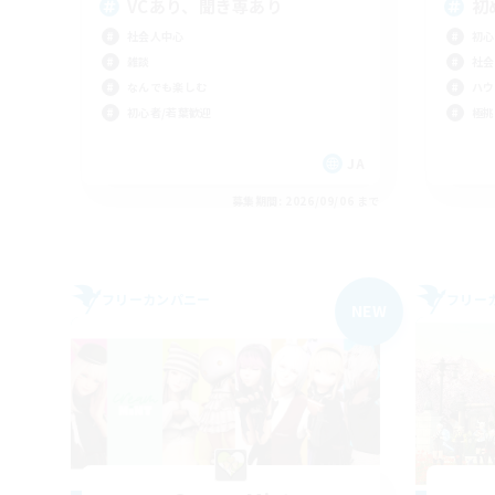
VCあり、聞き専あり
初
社会人中心
初心
雑談
社会
なんでも楽しむ
ハウ
初心者/若葉歓迎
極挑
JA
募集期間: 2026/09/06 まで
フリーカンパニー
フリー
NEW