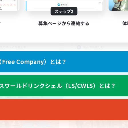
10
集人数
募集人数
ステップ2
からない。失敗した。その一
VCなし、のんびりと
を安心して言う為に
SS、PvP、地図
す
募集ページから連絡する
体
者/若葉歓迎
初心者/若葉歓迎
歓迎
復帰者歓迎
者歓迎
体験歓迎
たりゆっくり楽しむ
なんでも楽しむ
JA
ree Company）とは？
募集期間: 2026/09/05 まで
募集期間: 20
スワールドリンクシェル（LS/CWLS）とは？
カンパニー
フリーカンパニー
NEW