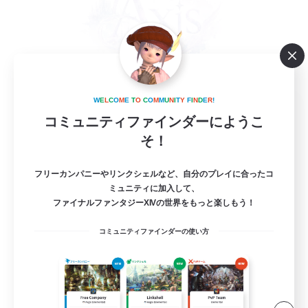
W
E
L
C
O
M
E
T
O
C
O
M
M
U
N
I
T
Y
F
I
N
D
E
R
!
立ち上げメンバー募集
コミュニティファインダーにようこ
Mana
そ！
2
募集人数
フリーカンパニーやリンクシェルなど、自分のプレイに合ったコ
ミュニティに加入して、
VC(Discord)有
ファイナルファンタジーXIVの世界をもっと楽しもう！
社会人中心
コミュニティファインダーの使い方
なんでも楽しむ
雑談
まったりゆっくり楽しむ