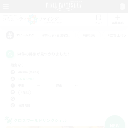
リスト
募集作成
#初心者/若葉歓迎
#絶挑戦
#立ち上げメ
アピールタグ
64件の募集が見つかりました！
指定なし
Anima (Mana)
LS & CWLS
平日
週末
＃雑談
使用言語
クロスワールドリンクシェル
NEW