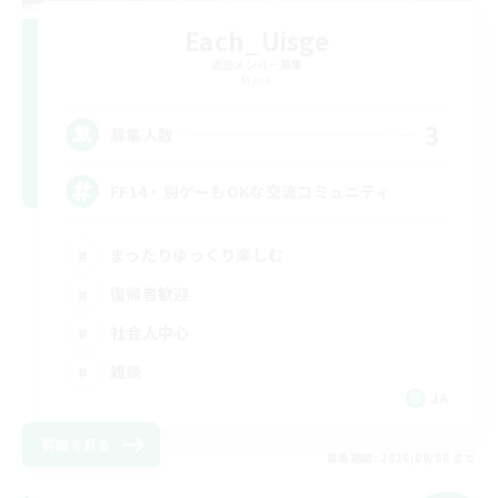
Each_Uisge
追加メンバー募集
Mana
3
募集人数
FF14・別ゲーもOKな交流コミュニティ
まったりゆっくり楽しむ
復帰者歓迎
社会人中心
雑談
JA
詳細を見る
募集期間: 2026/09/06 まで