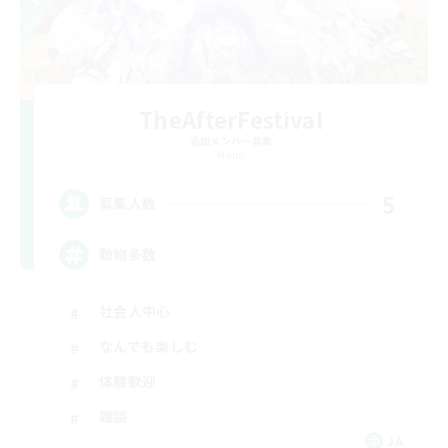
TheAfterFestival
追加メンバー募集
Mana
5
募集人数
動物多数
社会人中心
なんでも楽しむ
体験歓迎
雑談
JA