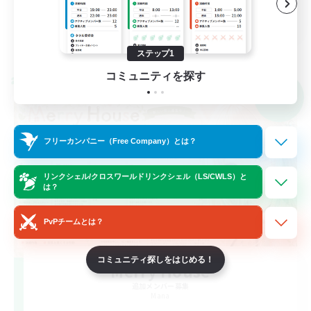
JA
詳細を見る
募集期間: 2026/09/07 まで
ステップ1
コミュニティを探す
クロスワールドリンクシェル
NEW
フリーカンパニー（Free Company）とは？
リンクシェル/クロスワールドリンクシェル（LS/CWLS）と
は？
PvPチームとは？
コミュニティ探しをはじめる！
Merry House
追加メンバー募集
Mana