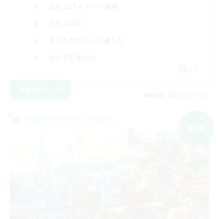
立ち上げメンバー募集
社会人中心
まったりゆっくり楽しむ
なんでも楽しむ
JA
詳細を見る
募集期間: 2026/09/07 まで
クロスワールドリンクシェル
NEW