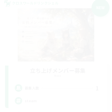
クロスワールドリンクシェル
NEW
立ち上げメンバー募集
Mana
1
募集人数
steam