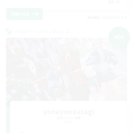
JA
詳細を見る
募集期間: 2026/09/07 まで
クロスワールドリンクシェル
NEW
yonayonausagi
追加メンバー募集
Mana