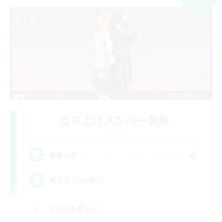
立ち上げメンバー募集
Mana
4
募集人数
絶エデン/VC無し
なんでも楽しむ