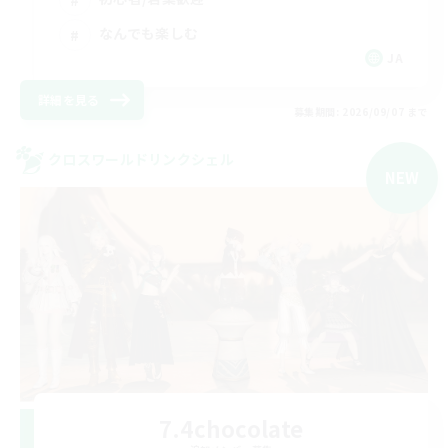
なんでも楽しむ
JA
詳細を見る
募集期間: 2026/09/07 まで
クロスワールドリンクシェル
NEW
7.4chocolate