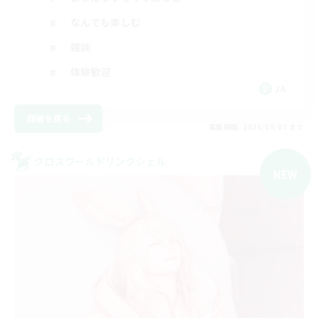
なんでも楽しむ
雑談
体験歓迎
JA
詳細を見る
募集期間: 2026/09/07 まで
クロスワールドリンクシェル
NEW