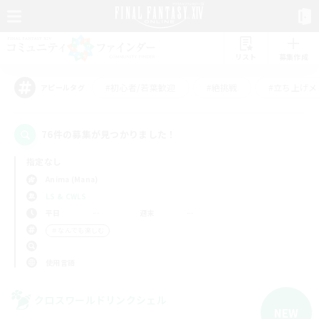
リスト
募集作成
#初心者/若葉歓迎
#絶挑戦
#立ち上げメ
アピールタグ
76件の募集が見つかりました！
指定なし
Anima (Mana)
LS & CWLS
平日
週末
＃なんでも楽しむ
使用言語
クロスワールドリンクシェル
NEW