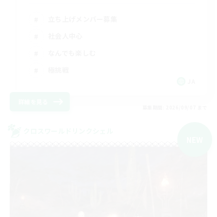
立ち上げメンバー募集
社会人中心
なんでも楽しむ
極挑戦
JA
詳細を見る
募集期間: 2026/09/07 まで
クロスワールドリンクシェル
NEW