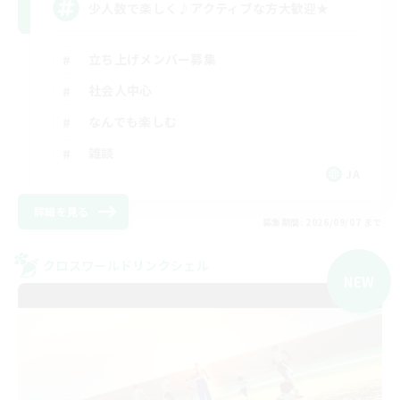
少人数で楽しく♪アクティブな方大歓迎★
立ち上げメンバー募集
社会人中心
なんでも楽しむ
雑談
JA
詳細を見る
募集期間: 2026/09/07 まで
クロスワールドリンクシェル
NEW