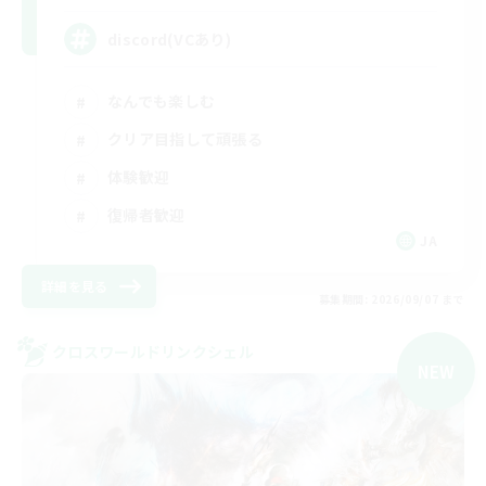
discord(VCあり)
なんでも楽しむ
クリア目指して頑張る
体験歓迎
復帰者歓迎
JA
詳細を見る
募集期間: 2026/09/07 まで
クロスワールドリンクシェル
NEW