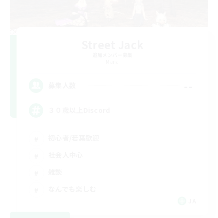
Street Jack
追加メンバー募集
Mana
--
募集人数
３０歳以上Discord
初心者/若葉歓迎
社会人中心
雑談
なんでも楽しむ
JA