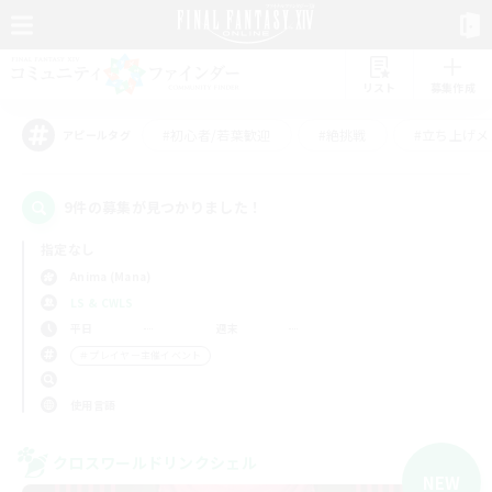
リスト
募集作成
#初心者/若葉歓迎
#絶挑戦
#立ち上げメ
アピールタグ
9件の募集が見つかりました！
指定なし
Anima (Mana)
LS & CWLS
平日
週末
＃プレイヤー主催イベント
使用言語
クロスワールドリンクシェル
NEW