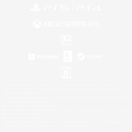
©2026 Sony Interactive Entertainment LLC."PlayStation Family Mark", "PlayStation", "PS5
logo", "PS5", "PS4 logo" and "PS4" are registered trademarks or trademarks of Sony
Interactive Entertainment Inc.
Microsoft, the XBOX Sphere mark, the Series X|S logo and XBOX Series X|S are trademarks
of the Microsoft group of companies.
Nintendo Switch is a trademark of Nintendo.
Windows is either a registered trademark or trademark of Microsoft Corporation in the United
States and/or other countries.
Mac is a trademark of Apple Inc.
©2026 Valve Corporation. Steam and the Steam logo are trademarks and/or registered
trademarks of Valve Corporation in the U.S. and/or other countries.