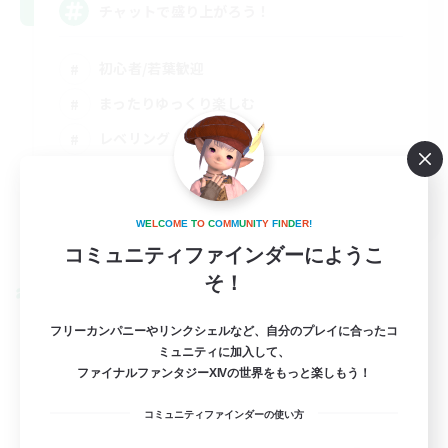
チャットで盛り上がろう！
初心者/若葉歓迎
まったりゆっくり楽しむ
レベリング
プレイヤー主催イベント
JA
W
E
L
C
O
M
E
T
O
C
O
M
M
U
N
I
T
Y
F
I
N
D
E
R
!
詳細を見る
募集期間: 2026/09/03 まで
コミュニティファインダーにようこ
そ！
クロスワールドリンクシェル
フリーカンパニーやリンクシェルなど、自分のプレイに合ったコ
ミュニティに加入して、
ファイナルファンタジーXIVの世界をもっと楽しもう！
コミュニティファインダーの使い方