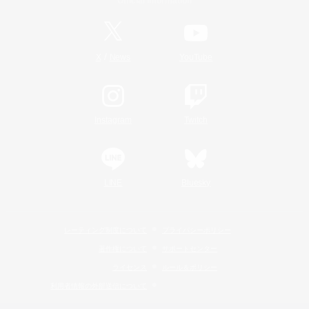
Official Information
/
X
News
YouTube
Instagram
Twitch
LINE
Bluesky
レーティング制度について
プライバシーポリシー
著作権について
サポートセンター
ライセンス
ルール＆ポリシー
利用者情報の外部送信について