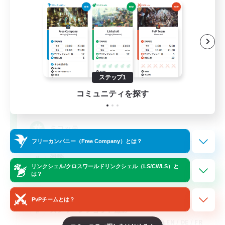
Sun And Moon
追加メンバー募集
ステップ1
Mana
コミュニティを探す
999
募集人数
ミコッテ
フリーカンパニー（Free Company）とは？
雑談
リンクシェル/クロスワールドリンクシェル（LS/CWLS）と
なんでも楽しむ
は？
プレイヤー主催イベント
PvPチームとは？
スクリーンショット撮影
JA / EN / DE / FR