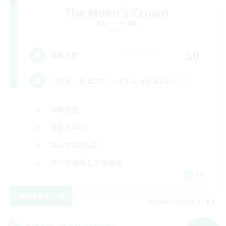
The Moon's Crown
追加メンバー募集
Mana
10
募集人数
「好き」を全力で。VC＆ふっかるLS⋆☾·̩͙꙳
体験歓迎
社会人中心
なんでも楽しむ
クリア目指して頑張る
JA
詳細を見る
募集期間: 2026/09/07 まで
クロスワールドリンクシェル