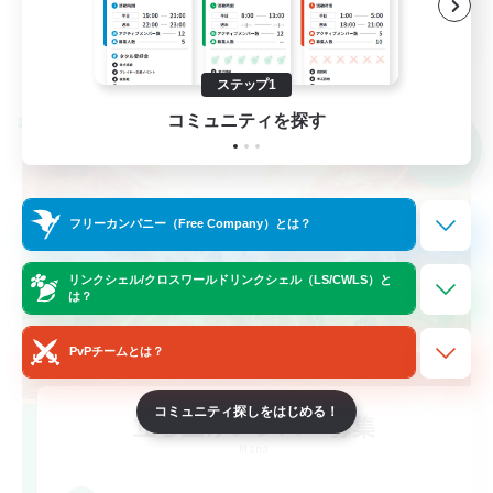
JA
詳細を見る
募集期間: 2026/09/06 まで
ステップ1
コミュニティを探す
クロスワールドリンクシェル
NEW
フリーカンパニー（Free Company）とは？
リンクシェル/クロスワールドリンクシェル（LS/CWLS）と
は？
PvPチームとは？
コミュニティ探しをはじめる！
立ち上げメンバー募集
Mana