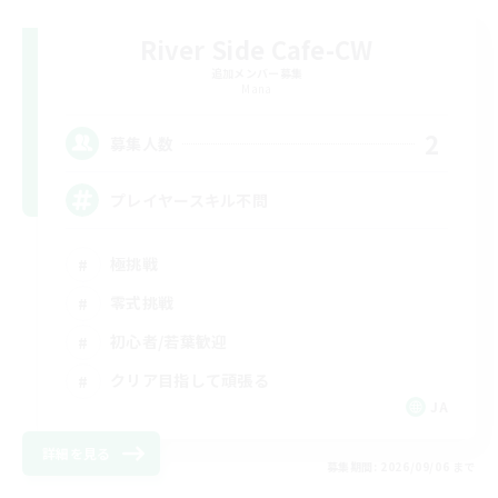
River Side Cafe-CW
追加メンバー募集
Mana
2
募集人数
プレイヤースキル不問
極挑戦
零式挑戦
初心者/若葉歓迎
クリア目指して頑張る
JA
詳細を見る
募集期間: 2026/09/06 まで