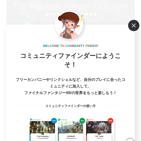
立ち上げメンバー募集
W
E
L
C
O
M
E
T
O
C
O
M
M
U
N
I
T
Y
F
I
N
D
E
R
!
コミュニティファインダーにようこ
Mana
そ！
2
募集人数
フリーカンパニーやリンクシェルなど、自分のプレイに合ったコ
絶アルテマウェポン破壊作戦
ミュニティに加入して、
ファイナルファンタジーXIVの世界をもっと楽しもう！
絶挑戦
コミュニティファインダーの使い方
立ち上げメンバー募集
クリア目指して頑張る
まったりゆっくり楽しむ