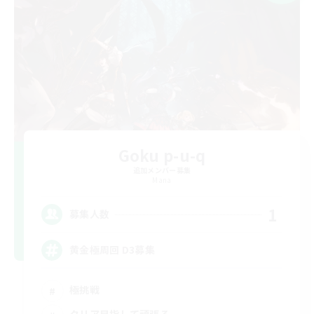
Goku p-u-q
追加メンバー募集
Mana
1
募集人数
黄金極周回 D3募集
極挑戦