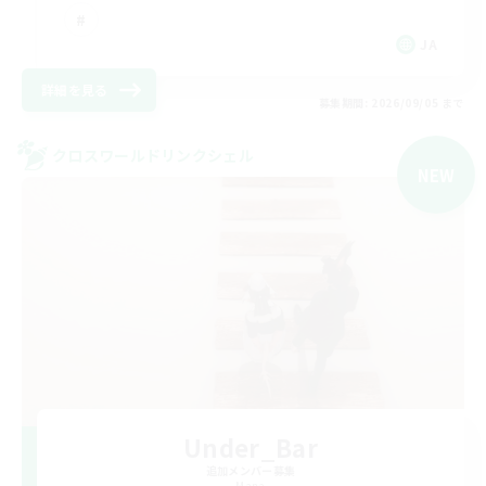
JA
詳細を見る
募集期間: 2026/09/05 まで
クロスワールドリンクシェル
NEW
Under_Bar
追加メンバー募集
Mana