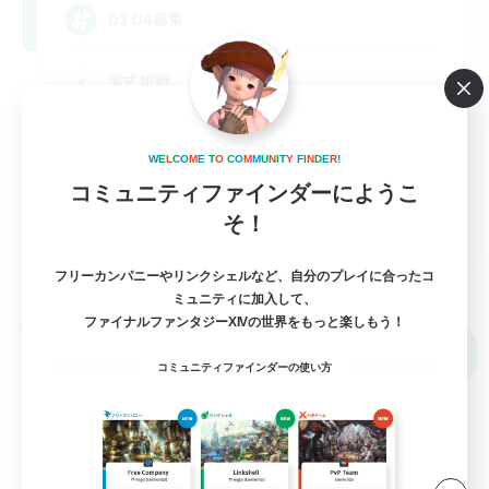
D3 D4募集
零式挑戦
初心者/若葉歓迎
復帰者歓迎
W
E
L
C
O
M
E
T
O
C
O
M
M
U
N
I
T
Y
F
I
N
D
E
R
!
コミュニティファインダーにようこ
まったりゆっくり楽しむ
そ！
JA
詳細を見る
フリーカンパニーやリンクシェルなど、自分のプレイに合ったコ
募集期間: 2026/09/05 まで
ミュニティに加入して、
ファイナルファンタジーXIVの世界をもっと楽しもう！
クロスワールドリンクシェル
NEW
コミュニティファインダーの使い方