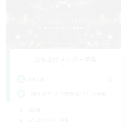
立ち上げメンバー募集
Mana
2
募集人数
【週4】絶アレキ【初絶歓迎】D1、D4募集
絶挑戦
立ち上げメンバー募集