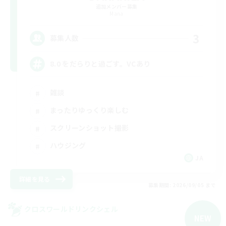
追加メンバー募集
Mana
3
募集人数
8.0 をだらりと過ごす。VCあり
雑談
まったりゆっくり楽しむ
スクリーンショット撮影
ハウジング
JA
詳細を見る
募集期間: 2026/09/05 まで
クロスワールドリンクシェル
NEW