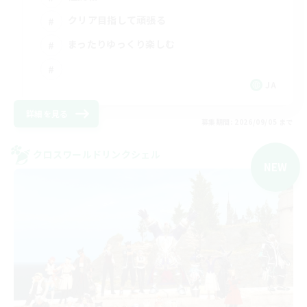
クリア目指して頑張る
まったりゆっくり楽しむ
JA
詳細を見る
募集期間: 2026/09/05 まで
クロスワールドリンクシェル
NEW