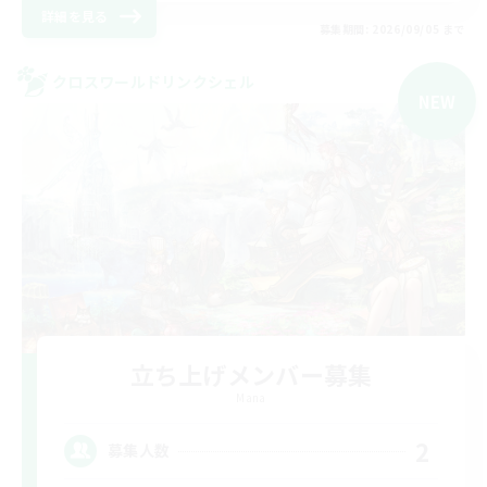
詳細を見る
募集期間: 2026/09/05 まで
クロスワールドリンクシェル
NEW
立ち上げメンバー募集
Mana
2
募集人数