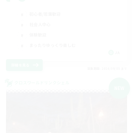
初心者/若葉歓迎
社会人中心
体験歓迎
まったりゆっくり楽しむ
JA
詳細を見る
募集期間: 2026/09/05 まで
クロスワールドリンクシェル
NEW