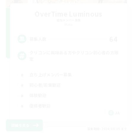
OverTime Luminous
追加メンバー募集
Mana
64
募集人数
クリコンに興味ある方やクリコン初心者の方限
定
立ち上げメンバー募集
初心者/若葉歓迎
体験歓迎
復帰者歓迎
JA
詳細を見る
募集期間: 2026/09/05 まで