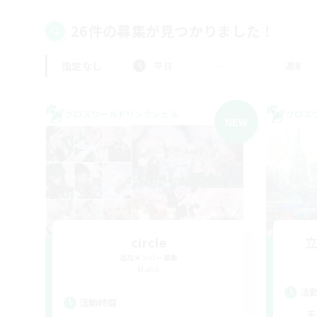
26件の募集が見つかりました！
指定なし
平日
週末
クロスワールドリンクシェル
クロス
NEW
circle
追加メンバー募集
Mana
活
活動時間
平