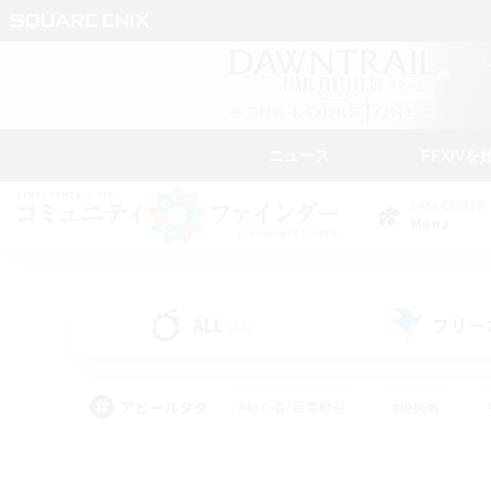
ニュース
FFXIVを
DATA CENTER
Mana
ALL
フリー
(36)
アピールタグ
#初心者/若葉歓迎
#絶挑戦
#モブハント
#学生中心
#なんでも楽しむ
#スクリーンショット撮影
#ハウジ