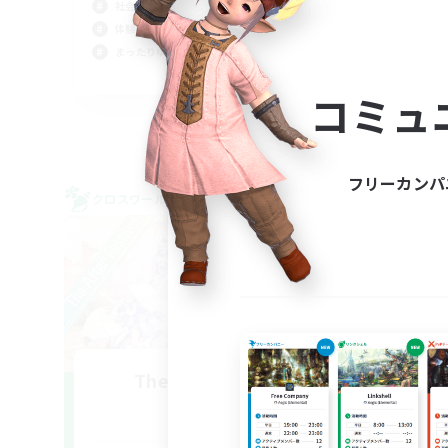
社会人中心
体験歓迎
まったりゆっくり楽しむ
JA
コミュ
募集期間: 2026/09/05 まで
フリーカンパ
クロスワールドリンクシェル
クロス
NEW
TheAfterFestival
追加メンバー募集
Mana