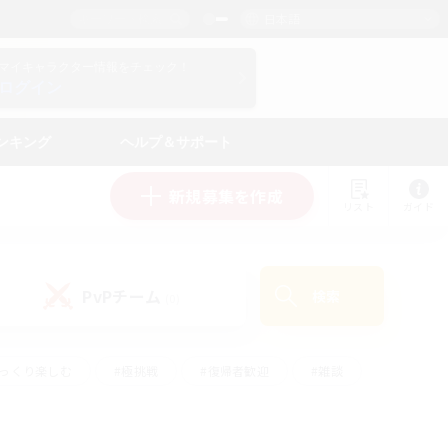
日本語
マイキャラクター情報をチェック！
ログイン
ンキング
ヘルプ＆サポート
新規募集を作成
リスト
ガイド
PvPチーム
検索
(0)
ゆっくり楽しむ
#極挑戦
#復帰者歓迎
#雑談
ルプレイ
#トレジャーハント
#レベリング
して頑張る
#プレイヤー主催イベント