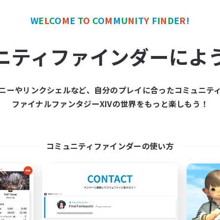
雑談
体験歓迎
W
E
L
C
O
M
E
T
O
C
O
M
M
U
N
I
T
Y
F
I
N
D
E
R
!
JA
ニティファインダーによ
募集期間: 2026/09/05 まで
募集期間: 20
ニーやリンクシェルなど、自分のプレイに合ったコミュニテ
ワールドリンクシェル
クロスワールドリンクシェル
ファイナルファンタジーXIVの世界をもっと楽しもう！
NEW
コミュニティファインダーの使い方
NEXT STAGE
立ち上げメンバー
追加メンバー募集
Mana
Mana