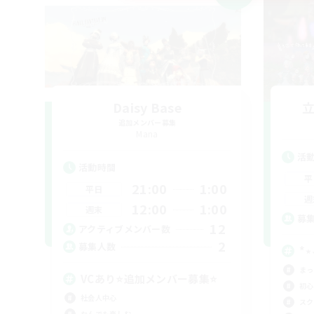
Daisy Base
追加メンバー募集
Mana
活
活動時間
平
21:00
1:00
平日
週
12:00
1:00
週末
募
12
アクティブメンバー数
2
募集人数
*
まっ
VCあり⭐追加メンバー募集⭐
初心
社会人中心
スク
なんでも楽しむ