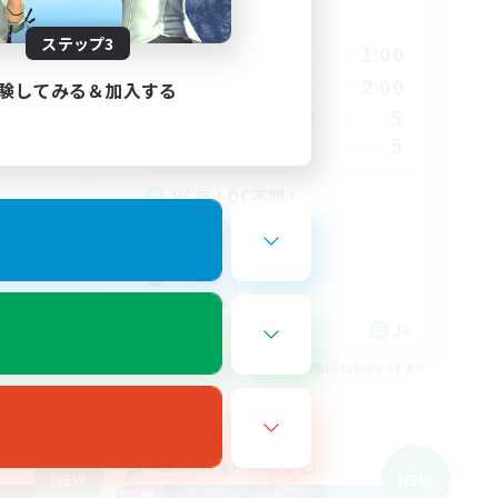
活動時間
24:00
ステップ3
19:00
1:00
平日
24:00
12:00
2:00
週末
験してみる＆加入する
30
5
アクティブメンバー数
5
募集人数
VC有！DC不問！
社会人中心
雑談
体験歓迎
なんでも楽しむ
JA
JA
26/09/04 まで
募集期間: 2026/09/04 まで
クロスワールドリンクシェル
NEW
NEW