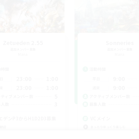
Zetueden 2.55
Sonneries
追加メンバー募集
追加メンバー募集
Mana
Mana
動時間
活動時間
23:00
1:00
9:00
日
平日
23:00
1:00
9:00
末
週末
5
クティブメンバー数
アクティブメンバー数
3
集人数
募集人数
エデンP3からH1D2D3募集
VCメイン
歓迎
まったりゆっくり楽しむ
戦
なんでも楽しむ