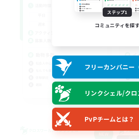
活動時間
活
ステップ1
21:00
23:00
平日
平
17:00
23:00
週末
週
コミュニティを探
5
アクティブメンバー数
ア
5
募集人数
募
動物多数
イ
社会人中心
立ち
フリーカンパニー（F
なんでも楽しむ
初心
体験歓迎
体験
雑談
プレ
リンクシェル/クロ
JA
募集期間: 2026/09/04 まで
PvPチームとは？
クロスワールドリンクシェル
クロス
NEW