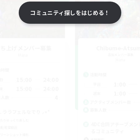
コミュニティ探しをはじめる！
立ち上げメンバー募集
Chibume-Atsu
Mana
追加メンバー募集
Mana
動時間
活動時間
15:00
24:00
日
1:00
平日
15:00
24:00
末
1:00
週末
4
集人数
アクティブメンバー数
募集人数
⋆⸜ ララフェルなでり ⸝⋆*‬
たりゆっくり楽しむ
4DC合同アチーブメン
者/若葉歓迎
るコミュニティ
リーンショット撮影
体験歓迎