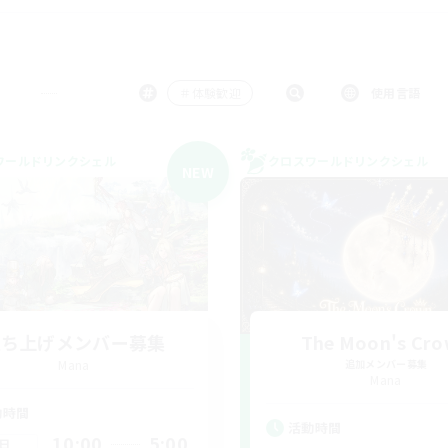
＃体験歓迎
使用言語
ワールドリンクシェル
クロスワールドリンクシェル
NEW
立ち上げメンバー募集
The Moon's Cr
Mana
追加メンバー募集
Mana
動時間
活動時間
10:00
5:00
日