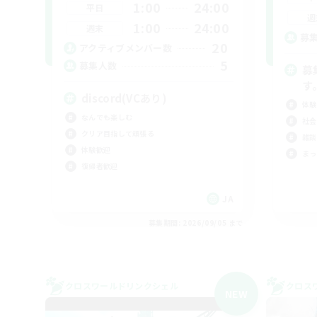
1:00
24:00
平日
週
1:00
24:00
週末
募
20
アクティブメンバー数
5
募集人数
募
す
discord(VCあり)
体験
なんでも楽しむ
社会
クリア目指して頑張る
雑談
体験歓迎
まっ
復帰者歓迎
JA
募集期間: 2026/09/05 まで
クロスワールドリンクシェル
クロス
NEW