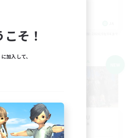
体験歓迎
まったりゆっくり楽しむ
JA
JA
うこそ！
26/09/05 まで
募集期間: 2026/09/04 まで
ィに加入して、
クロスワールドリンクシェル
NEW
NEW
募集
KOTATSU
追加メンバー募集
Mana