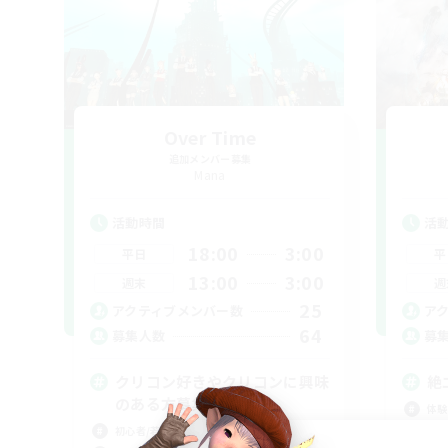
Over Time
追加メンバー募集
Mana
活動時間
活
18:00
3:00
平日
平
13:00
3:00
週末
週
25
アクティブメンバー数
ア
64
募集人数
募
クリコン好きやクリコンに興味
絶
のある方募集
体験
初心者/若葉歓迎
絶挑