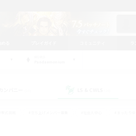
始める
プレイガイド
コミュニティ
ラ
WORLD
Pandaemonium
カンパニー
LS & CWLS
(10)
(26)
#零式挑戦
#立ち上げメンバー募集
#社会人中心
#まったり
#体験歓迎
#クラフター中心
#ギャザラー中心
#ロー
ング
#演奏
#ミラプリ（ミラージュプリズム）
#クリア目指