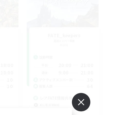
FATE_keepers
追加メンバー募集
Mana
活動時間
18:00
20:00
21:00
平日
18:00
9:00
21:00
週末
10
30
アクティブメンバー数
10
64
募集人数
レアFATE情報共有
初心者/若葉歓迎
復帰者歓迎