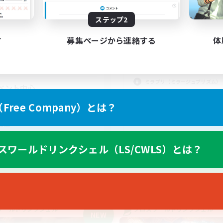
活動時間
動時間
19:00
平日
ステップ2
--:--
--:--
日
19:00
週末
21:00
23:00
末
す
募集ページから連絡する
体
募集人数
33
クティブメンバー数
3
集人数
ミコッテ・SSメイン
ミラプリ（ミラージュプリズム）
ベント中心
なんでも楽しむ
上げメンバー募集
ree Company）とは？
スクリーンショット撮影
者/若葉歓迎
体験歓迎
歓迎
イヤー主催イベント
スワールドリンクシェル（LS/CWLS）とは？
JA
募集期間: 2026/09/04 まで
募集期間: 20
ワールドリンクシェル
クロスワールドリンクシェル
NEW