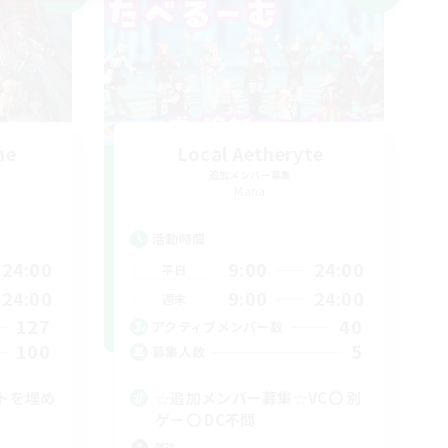
me
Local Aetheryte
追加メンバー募集
Mana
活動時間
24:00
9:00
24:00
平日
24:00
9:00
24:00
週末
127
40
アクティブメンバー数
100
5
募集人数
トを埋め
☆追加メンバー募集☆VC〇 別
ゲー〇 DC不問
雑談