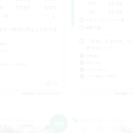
21:00
平日
10:00
5:00
末
13:00
週末
1
集人数
アクティブメンバー数
募集人数
集を一時的に停止しておりま
。
「好き」を全力で。V
歓迎
かるLS⋆☾·̩͙꙳
人中心
体験歓迎
社会人中心
たりゆっくり楽しむ
なんでも楽しむ
クリア目指して頑張る
JA
募集期間: 2026/09/05 まで
募集期間: 20
ワールドリンクシェル
クロスワールドリンクシェル
NEW