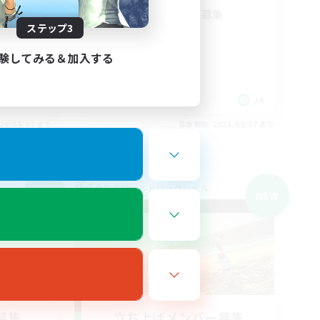
人数制
絶竜詩戦争攻略D1募集
ステップ3
絶挑戦
クリア目指して頑張る
験してみる＆加入する
JA
JA
26/09/07 まで
募集期間: 2026/09/07 まで
クロスワールドリンクシェル
NEW
NEW
募集
立ち上げメンバー募集