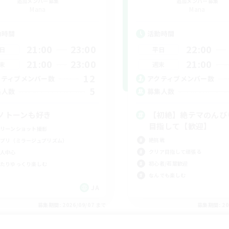
追加メンバー募集
追加メンバー募集
Mana
Mana
動時間
活動時間
21:00
23:00
22:00
日
平日
21:00
23:00
21:00
末
週末
12
クティブメンバー数
アクティブメンバー数
5
集人数
募集人数
ノトーンも好き
【初絶】絶テマのんび
目指して【歓迎】
リーンショット撮影
絶挑戦
プリ（ミラージュプリズム）
クリア目指して頑張る
人中心
初心者/若葉歓迎
たりゆっくり楽しむ
なんでも楽しむ
JA
募集期間: 2026/09/07 まで
募集期間: 20