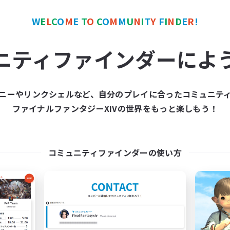
W
E
L
C
O
M
E
T
O
C
O
M
M
U
N
I
T
Y
F
I
N
D
E
R
!
ワールドリンクシェル
クロスワールドリンクシェル
NEW
ニティファインダーによ
ニーやリンクシェルなど、自分のプレイに合ったコミュニテ
ファイナルファンタジーXIVの世界をもっと楽しもう！
立ち上げメンバー募集
LateNight
Mana
追加メンバー募集
Mana
動時間
コミュニティファインダーの使い方
活動時間
22:00
2:00
日
22:00
平日
21:00
3:00
末
22:00
週末
5
集人数
アクティブメンバー数
募集人数
Cなし