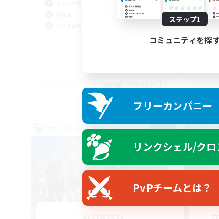
なんでも楽しむ
まっ
絶挑戦
社会
ステップ1
クリア目指して頑張る
なん
雑談
コミュニティを探
JA
募集期間: 2026/09/07 まで
フリーカンパニー（F
クロスワールドリンクシェル
クロス
NEW
リンクシェル/クロ
PvPチームとは？
KOTATSU