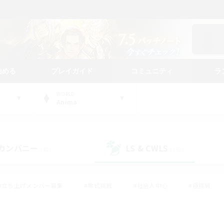
始める
プレイガイド
コミュニティ
ラ
WORLD
Anima
カンパニー
LS & CWLS
(40)
(193)
#立ち上げメンバー募集
#零式挑戦
#社会人中心
#極挑戦
#体験歓迎
#ロールプレイ
#ギャザラー中心
#クラフター中
て頑張る
#スクリーンショット撮影
#ミラプリ（ミラージュプリズム