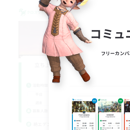
クロスワールドリンクシェル
クロス
NEW
コミュ
フリーカンパ
立ち上げメンバー募集
Mana
活動時間
活
22:00
24:00
平日
平
22:00
24:00
週末
週
4
募集人数
募
絶エデン/VC無し
V