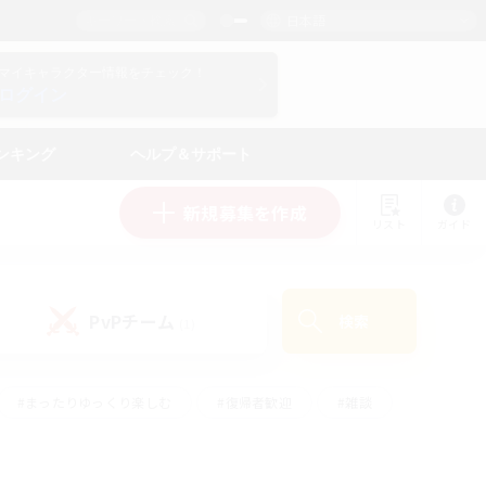
日本語
マイキャラクター情報をチェック！
ログイン
ンキング
ヘルプ＆サポート
新規募集を作成
リスト
ガイド
PvPチーム
検索
(1)
#まったりゆっくり楽しむ
#復帰者歓迎
#雑談
心
#演奏
#トレジャーハント
#ハウジング
）
#プレイヤー主催イベント