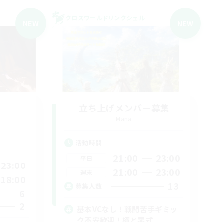
クロスワールドリンクシェル
NEW
NEW
立ち上げメンバー募集
Mana
活動時間
21:00
23:00
平日
23:00
21:00
23:00
週末
18:00
13
募集人数
6
2
基本VCなし！戦闘苦手ギミッ
ク不安歓迎！極と零式