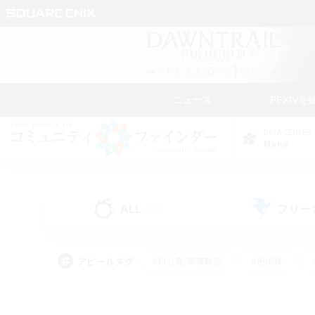
ニュース
FFXIVを
DATA CENTER
Mana
ALL
フリー
(234)
アピールタグ
#初心者/若葉歓迎
#絶挑戦
#なんでも楽しむ
#学生中心
#モブハント
#レベリング
#クリア目指し