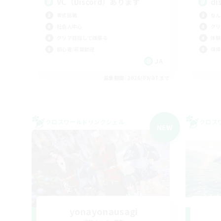
VC（Discord）あります
di
零式挑戦
なん
社会人中心
クリ
クリア目指して頑張る
体験
初心者/若葉歓迎
復帰
JA
募集期間: 2026/09/07 まで
クロスワールドリンクシェル
クロス
NEW
yonayonausagi