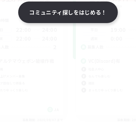
Mana
Mana
コミュニティ探しをはじめる！
動時間
活動時間
22:00
24:00
19:00
日
平日
22:00
24:00
0:00
末
週末
2
集人数
募集人数
アルテマウェポン破壊作戦
VC(Discord)有
戦
社会人中心
上げメンバー募集
なんでも楽しむ
ア目指して頑張る
雑談
たりゆっくり楽しむ
まったりゆっくり楽しむ
JA
募集期間: 2026/09/07 まで
募集期間: 20