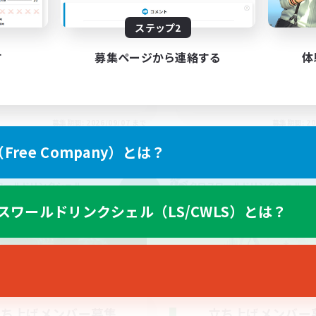
たりゆっくり楽しむ
VCなし 10人前後の少
人中心
ステップ2
なんでも楽しむ
でも楽しむ
復帰者歓迎
す
募集ページから連絡する
体
社会人中心
初心者/若葉歓迎
JA
募集期間: 2026/09/07 まで
募集期間: 20
ree Company）とは？
ワールドリンクシェル
クロスワールドリンクシェル
NEW
スワールドリンクシェル（LS/CWLS）とは？
立ち上げメンバー募集
立ち上げメンバー