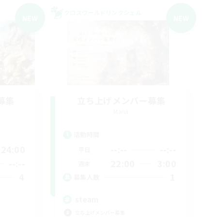
クロスワールドリンクシェル
NEW
NEW
募集
立ち上げメンバー募集
Mana
活動時間
24:00
--:--
--:--
平日
--:--
22:00
3:00
週末
4
1
募集人数
steam
立ち上げメンバー募集