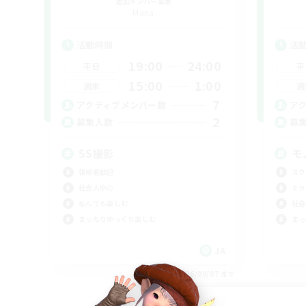
追加メンバー募集
Mana
活動時間
活
19:00
24:00
平日
平
15:00
1:00
週末
週
7
アクティブメンバー数
ア
2
募集人数
募
SS撮影
モ
復帰者歓迎
スク
社会人中心
ミラ
なんでも楽しむ
社会
まったりゆっくり楽しむ
まっ
JA
募集期間: 2026/09/07 まで