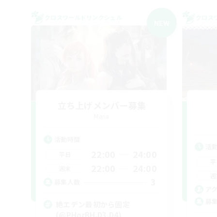
クロスワールドリンクシェル
クロス
NEW
立ち上げメンバー募集
Mana
活動時間
活
22:00
24:00
平日
平
22:00
24:00
週末
週
3
募集人数
ア
募
絶エデン最初から固定
(@PHorBH.D3.D4)