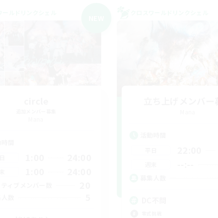
ワールドリンクシェル
クロスワールドリンクシェル
NEW
circle
立ち上げメンバー
追加メンバー募集
Mana
Mana
活動時間
動時間
22:00
平日
1:00
24:00
日
--:--
週末
1:00
24:00
末
募集人数
20
クティブメンバー数
5
集人数
DC不問
零式挑戦