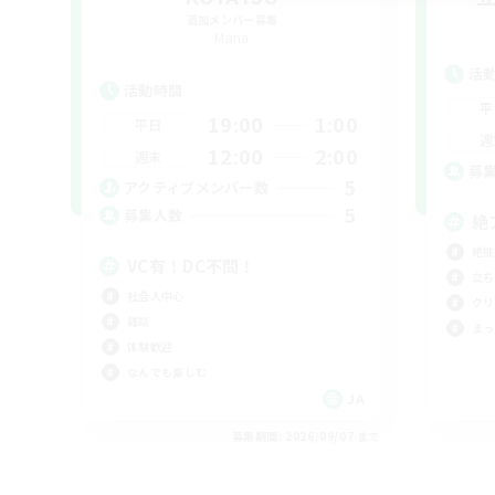
追加メンバー募集
Mana
活
活動時間
平
19:00
1:00
平日
週
12:00
2:00
週末
募
5
アクティブメンバー数
5
募集人数
絶
絶挑
VC有！DC不問！
立ち
社会人中心
クリ
雑談
まっ
体験歓迎
なんでも楽しむ
JA
募集期間: 2026/09/07 まで