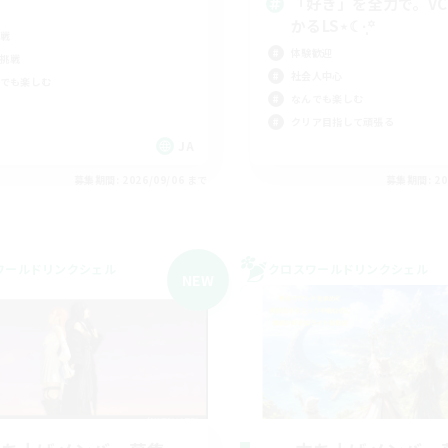
「好き」を全力で。V
かるLS⋆☾·̩͙꙳
戦
体験歓迎
挑戦
社会人中心
でも楽しむ
なんでも楽しむ
クリア目指して頑張る
JA
募集期間: 2026/09/06 まで
募集期間: 20
ワールドリンクシェル
クロスワールドリンクシェル
NEW