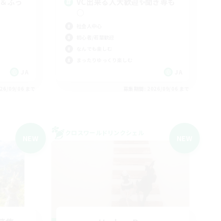
C＆ふっ
VC出来る人大歓迎✨聞き専も
○
社会人中心
初心者/若葉歓迎
なんでも楽しむ
まったりゆっくり楽しむ
JA
JA
26/09/06 まで
募集期間: 2026/09/06 まで
クロスワールドリンクシェル
NEW
NEW