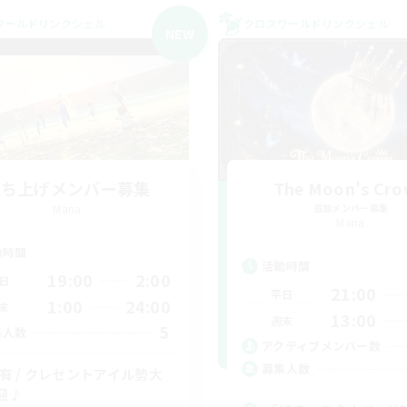
ワールドリンクシェル
クロスワールドリンクシェル
NEW
立ち上げメンバー募集
The Moon's Cr
Mana
追加メンバー募集
Mana
動時間
活動時間
19:00
2:00
日
21:00
平日
1:00
24:00
末
13:00
週末
5
集人数
アクティブメンバー数
募集人数
C有 / クレセントアイル勢大
迎♪