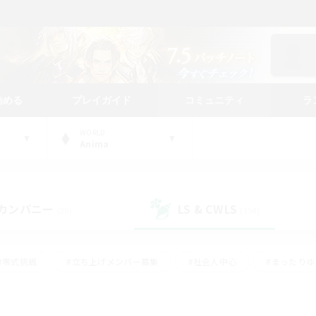
始める
プレイガイド
コミュニティ
ラ
WORLD
Anima
カンパニー
LS & CWLS
(39)
(194)
#零式挑戦
#立ち上げメンバー募集
#社会人中心
#まったり
#体験歓迎
#クラフター中心
#ギャザラー中心
#ロー
ング
#演奏
#ミラプリ（ミラージュプリズム）
#クリア目指