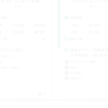
立ち上げメンバー募集
立ち上げメンバー
Mana
Mana
動時間
活動時間
22:00
24:00
21:00
日
平日
22:00
24:00
21:00
末
週末
4
集人数
募集人数
エデン/VC無し
基本VCなし！戦闘苦
ク不安歓迎！極と零式
でも楽しむ
立ち上げメンバー募集
戦
極挑戦
ア目指して頑張る
零式挑戦
社会人中心
JA
募集期間: 2026/09/06 まで
募集期間: 20