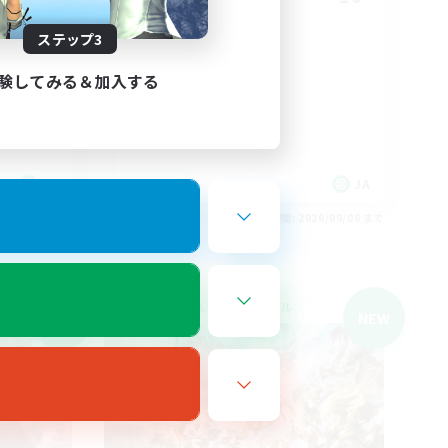
ステップ3
Discord(VCTC
雑談
験してみる＆加入する
まったりゆっくり楽しむ
なんでも楽しむ
立ち上げメンバー募集
JA
JA
26/09/06 まで
募集期間: 2026/09/06 まで
クロスワールドリンクシェル
NEW
NEW