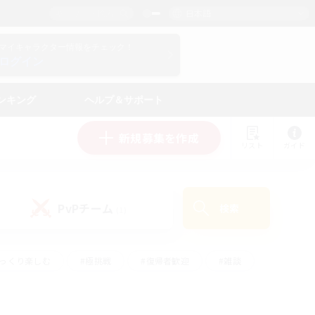
日本語
マイキャラクター情報をチェック！
ログイン
ンキング
ヘルプ＆サポート
新規募集を作成
リスト
ガイド
PvPチーム
検索
(1)
ゆっくり楽しむ
#極挑戦
#復帰者歓迎
#雑談
ルプレイ
#トレジャーハント
#レベリング
して頑張る
#プレイヤー主催イベント