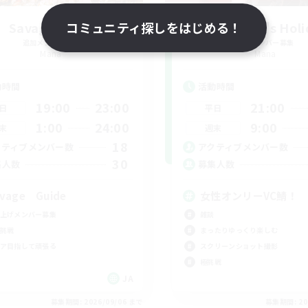
Savage Guide
コミュニティ探しをはじめる！
Cinderella's Hol
追加メンバー募集
追加メンバー募集
Mana
Mana
動時間
活動時間
19:00
23:00
21:00
日
平日
1:00
24:00
9:00
末
週末
18
クティブメンバー数
アクティブメンバー数
30
集人数
募集人数
vage Guide
女性オンリーVC鯖！
上げメンバー募集
雑談
挑戦
まったりゆっくり楽しむ
ア目指して頑張る
スクリーンショット撮影
極挑戦
JA
募集期間: 2026/09/06 まで
募集期間: 20