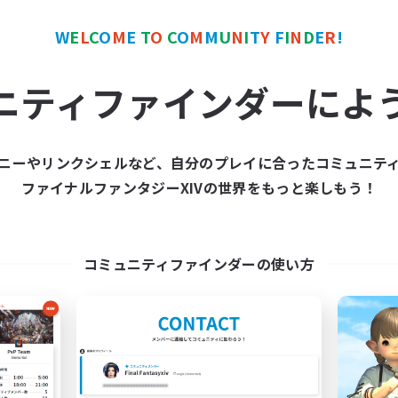
W
E
L
C
O
M
E
T
O
C
O
M
M
U
N
I
T
Y
F
I
N
D
E
R
!
ワールドリンクシェル
クロスワールドリンクシェル
NEW
ニティファインダーによ
ニーやリンクシェルなど、自分のプレイに合ったコミュニテ
ファイナルファンタジーXIVの世界をもっと楽しもう！
Zetueden 2.55
立ち上げメンバー
追加メンバー募集
Mana
Mana
コミュニティファインダーの使い方
活動時間
動時間
22:00
平日
23:00
1:00
日
22:00
週末
23:00
1:00
末
募集人数
5
クティブメンバー数
2
集人数