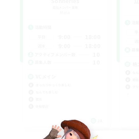
Sonneries
追加メンバー募集
Mana
活
活動時間
平
9:00
18:00
平日
週
9:00
18:00
週末
募
10
アクティブメンバー数
10
募集人数
絶
なん
VCメイン
絶挑
まったりゆっくり楽しむ
クリ
なんでも楽しむ
雑談
体験歓迎
JA
募集期間: 2026/09/06 まで