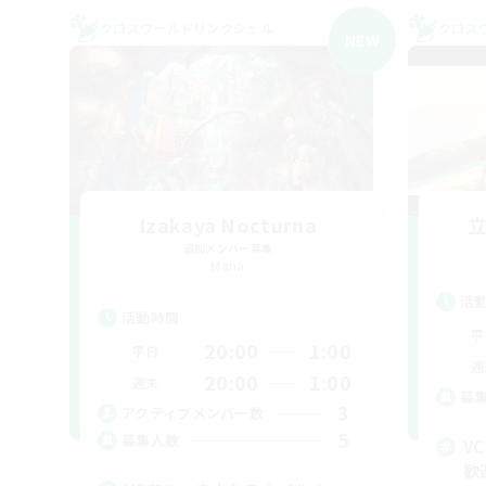
クロスワールドリンクシェル
クロス
NEW
Izakaya Nocturna
追加メンバー募集
Mana
活
活動時間
平
20:00
1:00
平日
週
20:00
1:00
週末
募
3
アクティブメンバー数
5
募集人数
V
歓