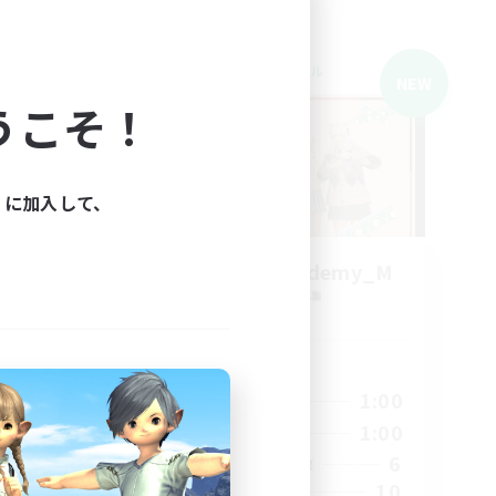
クロスワールドリンクシェル
NEW
NEW
うこそ！
ィに加入して、
募集
ringoflightAcademy_M
追加メンバー募集
Mana
活動時間
24:00
0:00
1:00
平日
24:00
0:00
1:00
週末
3
6
アクティブメンバー数
10
募集人数