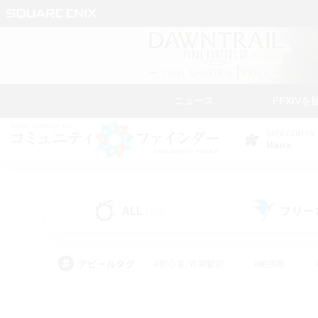
ニュース
FFXIVを
DATA CENTER
Mana
ALL
フリー
(234)
アピールタグ
#初心者/若葉歓迎
#絶挑戦
#モブハント
#学生中心
#なんでも楽しむ
#スクリーンショット撮影
#ハウジ