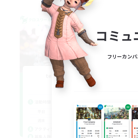
クロスワールドリンクシェル
クロス
NEW
コミュ
フリーカンパ
team_Eorzea
追加メンバー募集
Mana
活動時間
活
21:00
24:00
平日
平
21:00
24:00
週末
週
5
アクティブメンバー数
ア
3
募集人数
募