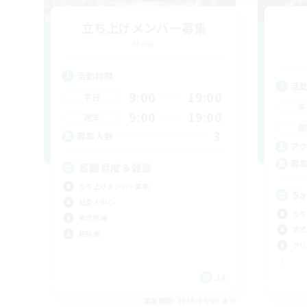
立ち上げメンバー募集
Mana
活動時間
活
9:00
19:00
平日
平
9:00
19:00
週末
週
3
募集人数
ア
募
高難易度＆雑談
立ち上げメンバー募集
Sa
社会人中心
立ち
零式挑戦
零式
絶挑戦
クリ
JA
募集期間: 2026/09/06 まで