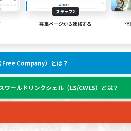
絶エデン最初から固定
(@PHorBH.D3.D4)
ステップ2
エデンP3からH1D2募集
絶挑戦
歓迎
クリア目指して頑張る
す
募集ページから連絡する
体
戦
立ち上げメンバー募集
まったりゆっくり楽しむ
JA
ree Company）とは？
募集期間: 2026/09/06 まで
募集期間: 20
スワールドリンクシェル（LS/CWLS）とは？
ワールドリンクシェル
クロスワールドリンクシェル
NEW