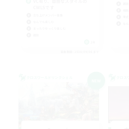
VC有り、自由なスタイルの
雑談
CWLSです
極挑
立ち上げメンバー募集
零式
なんでも楽しむ
なん
まったりゆっくり楽しむ
雑談
JA
募集期間: 2026/09/06 まで
クロスワールドリンクシェル
クロス
NEW