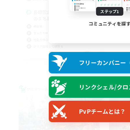
ステップ1
長期固定 絶アレキ H1H2D3
絶
の３名募集中！
体験
コミュニティを探
絶挑戦
絶挑
まったりゆっくり楽しむ
社会人中心
クリア目指して頑張る
JA
フリーカンパニー（F
募集期間: 2026/09/06 まで
リンクシェル/クロ
クロスワールドリンクシェル
クロス
NEW
PvPチームとは？