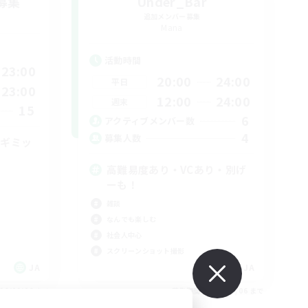
募集
Under_Bar
追加メンバー募集
Mana
活動時間
23:00
20:00
24:00
平日
23:00
12:00
24:00
週末
15
6
アクティブメンバー数
4
募集人数
手ギミッ
高難易度あり・VCあり・別げ
ーも！
雑談
なんでも楽しむ
社会人中心
スクリーンショット撮影
JA
JA
26/09/06 まで
募集期間: 2026/09/06 まで