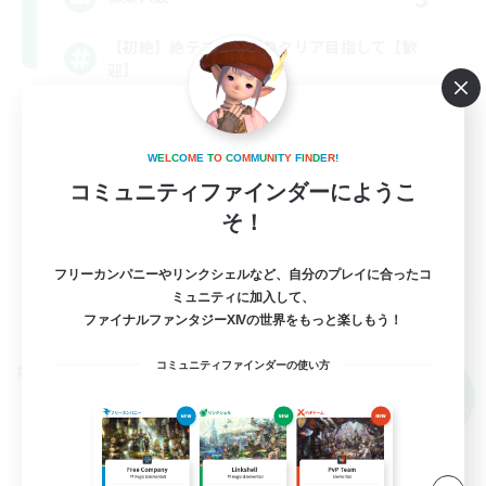
【初絶】絶テマのんびりクリア目指して【歓
迎】
絶挑戦
W
E
L
C
O
M
E
T
O
C
O
M
M
U
N
I
T
Y
F
I
N
D
E
R
!
クリア目指して頑張る
コミュニティファインダーにようこ
初心者/若葉歓迎
そ！
なんでも楽しむ
JA
フリーカンパニーやリンクシェルなど、自分のプレイに合ったコ
ミュニティに加入して、
詳細を見る
ファイナルファンタジーXIVの世界をもっと楽しもう！
募集期間: 2026/09/07 まで
コミュニティファインダーの使い方
クロスワールドリンクシェル
NEW