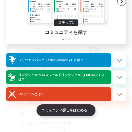
ステップ1
コミュニティを探す
立ち上げメンバー募集
Mana
フリーカンパニー（Free Company）とは？
3
募集人数
リンクシェル/クロスワールドリンクシェル（LS/CWLS）と
は？
絶エデン最初から固定(@PHorBH.D3.D4)
PvPチームとは？
絶挑戦
コミュニティ探しをはじめる！
クリア目指して頑張る
立ち上げメンバー募集