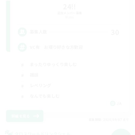
24!!
追加メンバー募集
Mana
30
募集人数
VC有 お喋り好きな方歓迎
まったりゆっくり楽しむ
雑談
レベリング
なんでも楽しむ
JA
詳細を見る
募集期間: 2026/09/07 まで
クロスワールドリンクシェル