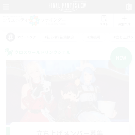
リスト
募集作成
#初心者/若葉歓迎
#絶挑戦
#立ち上げメ
アピールタグ
クロスワールドリンクシェル
NEW
立ち上げメンバー募集