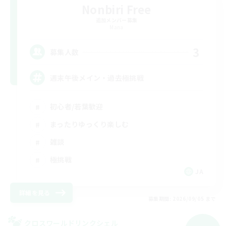
Nonbiri Free
追加メンバー募集
Mana
3
募集人数
週末午後メイン・過去極挑戦
初心者/若葉歓迎
まったりゆっくり楽しむ
雑談
極挑戦
JA
詳細を見る
募集期間: 2026/09/05 まで
クロスワールドリンクシェル