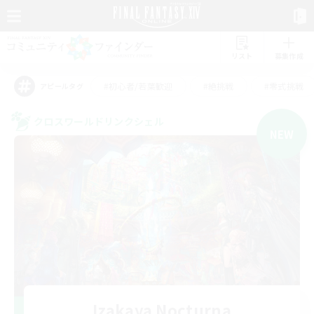
リスト
募集作成
#初心者/若葉歓迎
#絶挑戦
#零式挑戦
アピールタグ
クロスワールドリンクシェル
NEW
Izakaya Nocturna