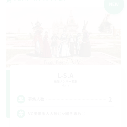
NEW
L-S.A
追加メンバー募集
Mana
2
募集人数
VC出来る人大歓迎✨聞き専も○