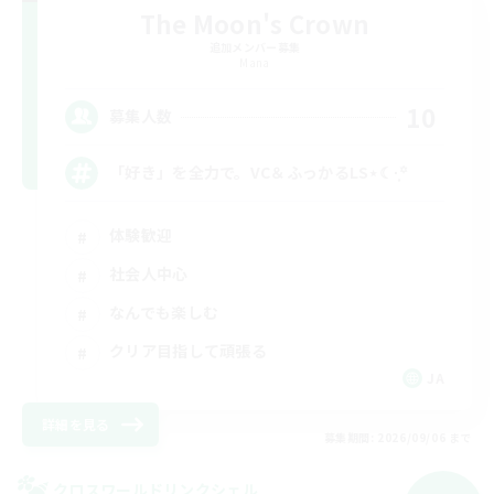
The Moon's Crown
追加メンバー募集
Mana
10
募集人数
「好き」を全力で。VC＆ふっかるLS⋆☾·̩͙꙳
体験歓迎
社会人中心
なんでも楽しむ
クリア目指して頑張る
JA
詳細を見る
募集期間: 2026/09/06 まで
クロスワールドリンクシェル