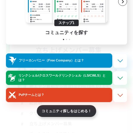
ステップ1
コミュニティを探す
立ち上げメンバー募集
Mana
フリーカンパニー（Free Company）とは？
3
募集人数
リンクシェル/クロスワールドリンクシェル（LS/CWLS）と
は？
絶エデン最初から固定(@PHorBH.D3.D4)
PvPチームとは？
絶挑戦
コミュニティ探しをはじめる！
クリア目指して頑張る
立ち上げメンバー募集