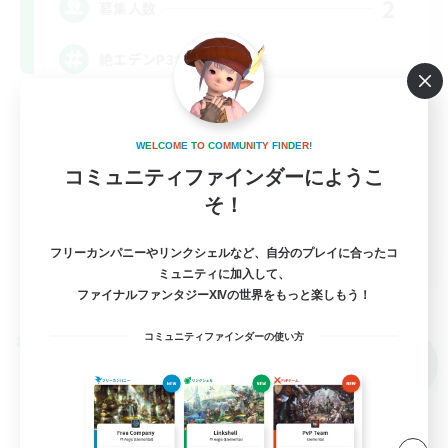
2
募集人数
絶エデンP3からH1D2募集
体験歓迎
W
E
L
C
O
M
E
T
O
C
O
M
M
U
N
I
T
Y
F
I
N
D
E
R
!
絶挑戦
コミュニティファインダーにようこ
そ！
JA
フリーカンパニーやリンクシェルなど、自分のプレイに合ったコ
ミュニティに加入して、
詳細を見る
ファイナルファンタジーXIVの世界をもっと楽しもう！
募集期間: 2026/09/06 まで
コミュニティファインダーの使い方
クロスワールドリンクシェル
NEW