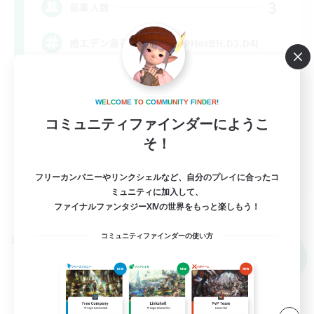
3
募集人数
絶エデン最初から固定(@PHorBH.D3.D4)
絶挑戦
W
E
L
C
O
M
E
T
O
C
O
M
M
U
N
I
T
Y
F
I
N
D
E
R
!
クリア目指して頑張る
コミュニティファインダーにようこ
立ち上げメンバー募集
そ！
なんでも楽しむ
JA
フリーカンパニーやリンクシェルなど、自分のプレイに合ったコ
ミュニティに加入して、
詳細を見る
ファイナルファンタジーXIVの世界をもっと楽しもう！
募集期間: 2026/09/05 まで
コミュニティファインダーの使い方
クロスワールドリンクシェル
NEW