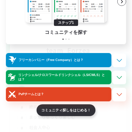
ステップ1
コミュニティを探す
team_Eorzea
追加メンバー募集
フリーカンパニー（Free Company）とは？
Mana
3
募集人数
リンクシェル/クロスワールドリンクシェル（LS/CWLS）と
は？
長期固定 絶アレキ H1H2D3の３名募集中！
PvPチームとは？
絶挑戦
コミュニティ探しをはじめる！
まったりゆっくり楽しむ
社会人中心