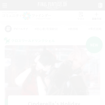
リスト
募集作成
#初心者/若葉歓迎
#絶挑戦
#零式挑戦
アピールタグ
クロスワールドリンクシェル
NEW
Cinderella's Holiday