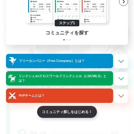
詳細を見る
募集期間: 2026/09/07 まで
ステップ1
クロスワールドリンクシェル
NEW
コミュニティを探す
フリーカンパニー（Free Company）とは？
リンクシェル/クロスワールドリンクシェル（LS/CWLS）と
は？
PvPチームとは？
Savage Guide
コミュニティ探しをはじめる！
追加メンバー募集
Mana
30
募集人数