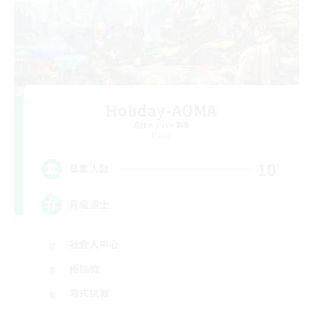
Holiday-AOMA
追加メンバー募集
Mana
10
募集人数
青魔道士
社会人中心
極挑戦
零式挑戦