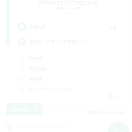
Project Octagram
追加メンバー募集
Mana
10
募集人数
未予習・ブラインド攻略メイン
極挑戦
零式挑戦
絶挑戦
クリア目指して頑張る
JA
詳細を見る
募集期間: 2026/09/04 まで
クロスワールドリンクシェル
NEW