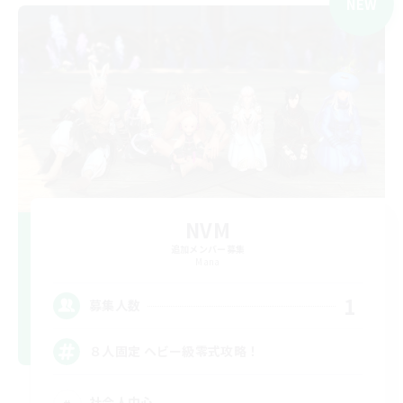
NEW
NVM
追加メンバー募集
Mana
1
募集人数
８人固定 ヘビー級零式攻略！
社会人中心