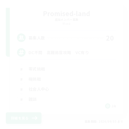
Promised-land
追加メンバー募集
Mana
20
募集人数
DC不問 高難易度攻略 VC有り
零式挑戦
極挑戦
社会人中心
雑談
JA
詳細を見る
募集期間: 2026/09/03 まで