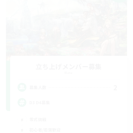
立ち上げメンバー募集
Mana
2
募集人数
D3 D4募集
零式挑戦
初心者/若葉歓迎