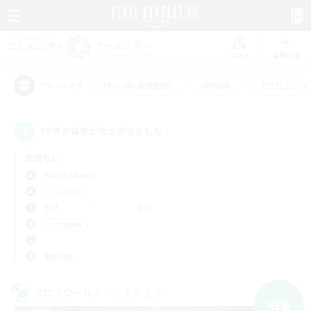
リスト
募集作成
#初心者/若葉歓迎
#絶挑戦
#立ち上げメ
アピールタグ
36件の募集が見つかりました！
指定なし
Anima (Mana)
LS & CWLS
平日
週末
＃零式挑戦
使用言語
クロスワールドリンクシェル
NEW