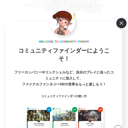
River Side Cafe-CW
追加メンバー募集
W
E
L
C
O
M
E
T
O
C
O
M
M
U
N
I
T
Y
F
I
N
D
E
R
!
Mana
コミュニティファインダーにようこ
2
募集人数
そ！
プレイヤースキル不問
フリーカンパニーやリンクシェルなど、自分のプレイに合ったコ
ミュニティに加入して、
ファイナルファンタジーXIVの世界をもっと楽しもう！
極挑戦
コミュニティファインダーの使い方
零式挑戦
初心者/若葉歓迎
クリア目指して頑張る
JA