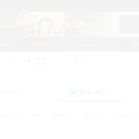
始める
プレイガイド
コミュニティ
ラ
WORLD
Anima
カンパニー
LS & CWLS
(2)
(4)
#立ち上げメンバー募集
#零式挑戦
#社会人中心
#まったり
体験歓迎
#クラフター中心
#ロールプレイ
#ギャザラー中心
ージュプリズム）
#スクリーンショット撮影
#クリア目指して頑張る