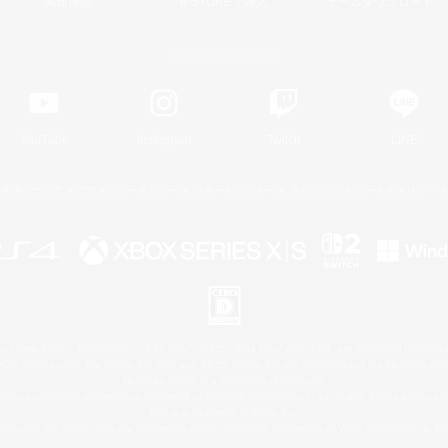
関連商品
e-STOREで購入
ゲームダウンロード
Official Information
YouTube
Instagram
Twitch
LINE
著作権について
プライバシーポリシー
サポートセンター
ライセンス
ルール＆ポリシー
 Family Mark", "PlayStation", "PS5 logo", "PS5", "PS4 logo" and "PS4" are registered trademark
XBOX Sphere mark, the Series X|S logo and XBOX Series X|S are trademarks of the Microsoft gro
Nintendo Switch is a trademark of Nintendo.
ither a registered trademark or trademark of Microsoft Corporation in the United States and/or oth
Mac is a trademark of Apple Inc.
eam and the Steam logo are trademarks and/or registered trademarks of Valve Corporation in the 