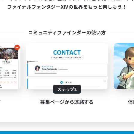
8:00
15:00
22:00
日
平日
ファイナルファンタジーXIVの世界をもっと楽しもう！
8:00
15:00
22:00
末
週末
16
クティブメンバー数
アクティブメンバー数
10
集人数
募集人数
コミュニティファインダーの使い方
談VCメインCWLS
ユーザーイベント立ち
バー募集
立ち上げメンバー募集
プリ（ミラージュプリズム）
なんでも楽しむ
たりゆっくり楽しむ
プレイヤー主催イベント
ジング
ハウジング
JA
ステップ2
募集期間: 2026/09/07 まで
募集期間: 20
す
募集ページから連絡する
体