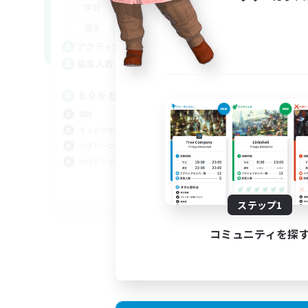
22:00
1:00
平日
平
22:00
1:00
週末
週
8
アクティブメンバー数
ア
3
募集人数
募
8.0 をだらりと過ごす。VCあり
雑
雑談
雑談
まったりゆっくり楽しむ
ミラ
スクリーンショット撮影
まっ
ハウジング
ハウ
JA
ステップ1
募集期間: 2026/09/07 まで
コミュニティを探