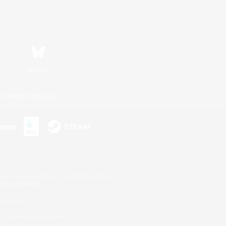
Bluesky
利用者情報の外部送信について
s or trademarks of Sony Interactive Entertainment Inc.
up of companies.
er countries.
U.S. and/or other countries.