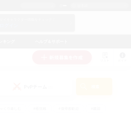
日本語
マイキャラクター情報をチェック！
ログイン
ンキング
ヘルプ＆サポート
新規募集を作成
リスト
ガイド
PvPチーム
検索
(0)
ゆっくり楽しむ
#極挑戦
#復帰者歓迎
#雑談
#ハウジング
#トレジャーハント
#レベリング
#プレイヤー主催イベント