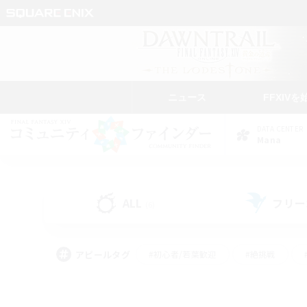
ニュース
FFXIVを
DATA CENTER
Mana
ALL
フリー
(6)
アピールタグ
#初心者/若葉歓迎
#絶挑戦
#学生中心
#なんでも楽しむ
#モブハント
#
#演奏
#ミラプリ（ミラ