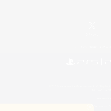
X
/
News
レーティング制度について
©2026 Sony Interactive Entertainment LLC."PlayStation
Microsoft, the 
Windows is e
©2026 Valve Corporation. St