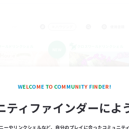
＃ハウジング
使用言語
ワールドリンクシェル
クロスワールドリンクシェル
NEW
W
E
L
C
O
M
E
T
O
C
O
M
M
U
N
I
T
Y
F
I
N
D
E
R
!
Merry House
Organic Caf Frer
ニティファインダーによ
追加メンバー募集
追加メンバー募集
Mana
Mana
動時間
活動時間
ニーやリンクシェルなど、自分のプレイに合ったコミュニテ