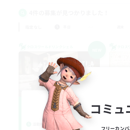
4件の募集が見つかりました！
指定なし
平日
週末
クロスワールドリンクシェル
クロス
NEW
DARARILA
コミュ
追加メンバー募集
Mana
活動時間
活
フリーカンパ