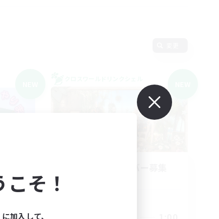
変更
クロスワールドリンクシェル
NEW
NEW
esh
立ち上げメンバー募集
うこそ！
Mana
活動時間
ィに加入して、
19:00
1:00
平日