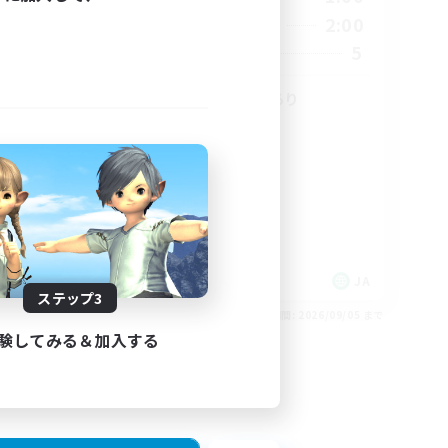
24:00
12:00
2:00
週末
24:00
5
募集人数
5
2
ディスコード VCあり
ハウジング
上げメン
初心者/若葉歓迎
社会人中心
雑談
JA
JA
ステップ3
26/09/06 まで
募集期間: 2026/09/05 まで
験してみる＆加入する