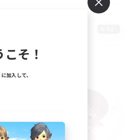
使用言語
変更
うこそ！
ィに加入して、
た。