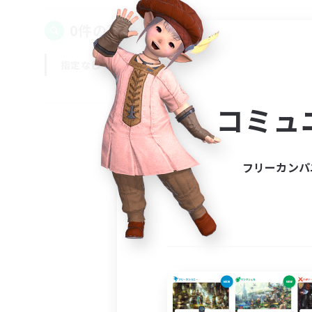
0件の募集が見つかりました！
指定なし
平日
週末
コミュ
フリーカンパ
募