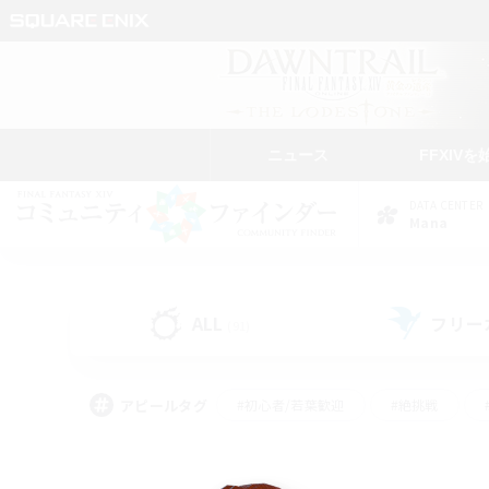
ニュース
FFXIVを
DATA CENTER
Mana
ALL
フリー
(91)
アピールタグ
#初心者/若葉歓迎
#絶挑戦
#学生中心
#なんでも楽しむ
#モブハント
#
#演奏
#ミラプリ（ミラ