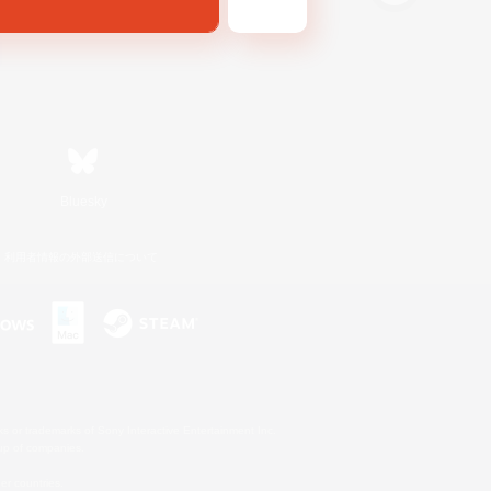
Bluesky
利用者情報の外部送信について
s or trademarks of Sony Interactive Entertainment Inc.
up of companies.
er countries.