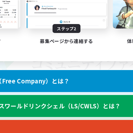
ステップ2
す
募集ページから連絡する
体
ree Company）とは？
スワールドリンクシェル（LS/CWLS）とは？
スマートフォン版へ