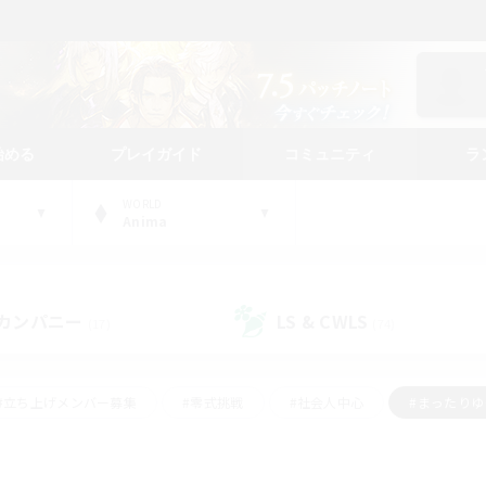
始める
プレイガイド
コミュニティ
ラ
WORLD
Anima
カンパニー
LS & CWLS
(17)
(74)
#立ち上げメンバー募集
#零式挑戦
#社会人中心
#まったり
体験歓迎
#クラフター中心
#ロールプレイ
#ギャザラー中心
ージュプリズム）
#スクリーンショット撮影
#クリア目指して頑張る