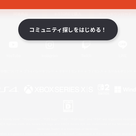
関連商品
e-STOREで購入
ゲームダウンロード
コミュニティ探しをはじめる！
Official Information
YouTube
Instagram
Twitch
LINE
著作権について
プライバシーポリシー
サポートセンター
ライセンス
ルール＆ポリシー
 Family Mark", "PlayStation", "PS5 logo", "PS5", "PS4 logo" and "PS4" are registered trademark
XBOX Sphere mark, the Series X|S logo and XBOX Series X|S are trademarks of the Microsoft gro
Nintendo Switch is a trademark of Nintendo.
ither a registered trademark or trademark of Microsoft Corporation in the United States and/or oth