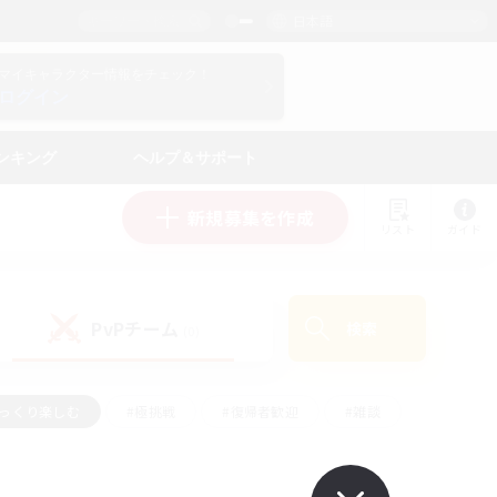
日本語
マイキャラクター情報をチェック！
ログイン
ンキング
ヘルプ＆サポート
新規募集を作成
リスト
ガイド
PvPチーム
検索
(0)
ゆっくり楽しむ
#極挑戦
#復帰者歓迎
#雑談
#ハウジング
#トレジャーハント
#レベリング
#プレイヤー主催イベント