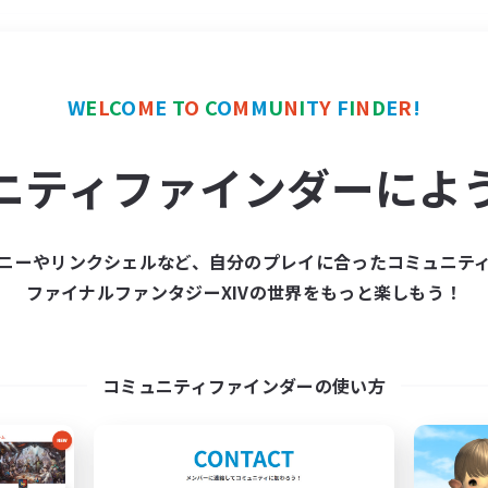
＃まったりゆっくり楽しむ
W
E
L
C
O
M
E
T
O
C
O
M
M
U
N
I
T
Y
F
I
N
D
E
R
!
ニティファインダーによ
ニーやリンクシェルなど、自分のプレイに合ったコミュニテ
ファイナルファンタジーXIVの世界をもっと楽しもう！
募集数 0件
集が見つかりませんでし
コミュニティファインダーの使い方
条件を変えて検索してみるでっす！