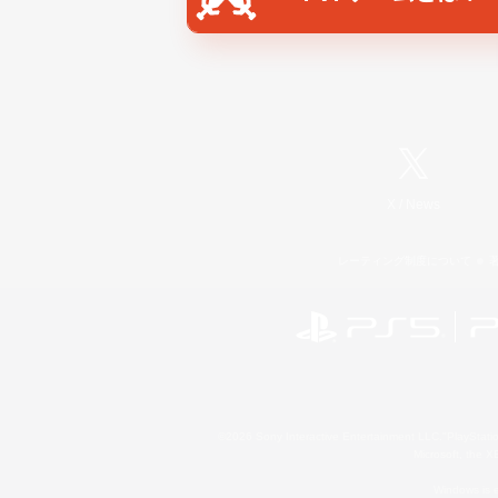
X
/
News
レーティング制度について
©2026 Sony Interactive Entertainment LLC."PlayStation
Microsoft, the 
Windows is e