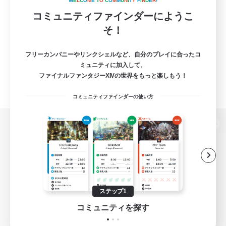
W
E
L
C
O
M
E
T
O
C
O
M
M
U
N
I
T
Y
F
I
N
D
E
R
!
コミュニティファインダーにようこ
そ！
フリーカンパニーやリンクシェルなど、自分のプレイに合ったコ
ミュニティに加入して、
ファイナルファンタジーXIVの世界をもっと楽しもう！
コミュニティファインダーの使い方
パソコン版へ
関連商品
e-STOREで購入
ステップ1
ゲームダウンロード
コミュニティを探す