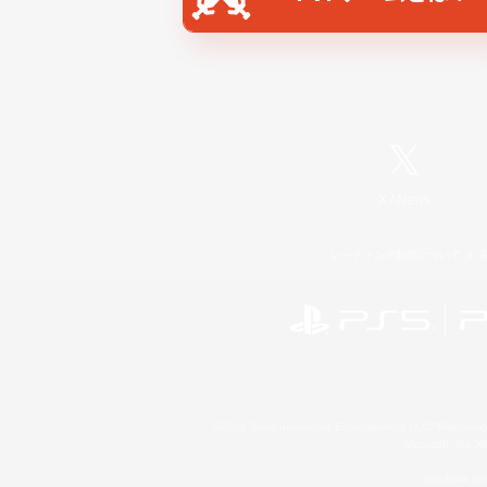
X
/
News
レーティング制度について
©2026 Sony Interactive Entertainment LLC."PlayStation
Microsoft, the 
Windows is e