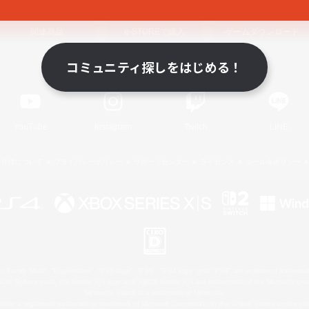
関連商品
e-STOREで購入
ゲームダウンロード
コミュニティ探しをはじめる！
Official Information
YouTube
Instagram
Twitch
LINE
著作権について
プライバシーポリシー
サポートセンター
ライセンス
ルール＆ポリシー
 Family Mark", "PlayStation", "PS5 logo", "PS5", "PS4 logo" and "PS4" are registered trademark
XBOX Sphere mark, the Series X|S logo and XBOX Series X|S are trademarks of the Microsoft gro
Nintendo Switch is a trademark of Nintendo.
ither a registered trademark or trademark of Microsoft Corporation in the United States and/or oth