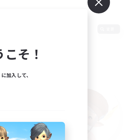
使用言語
変更
うこそ！
ィに加入して、
た。