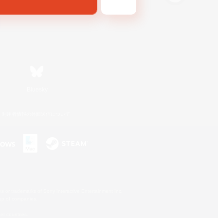
Bluesky
利用者情報の外部送信について
s or trademarks of Sony Interactive Entertainment Inc.
up of companies.
er countries.