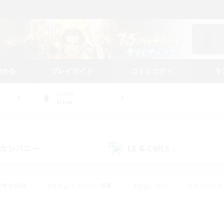
始める
プレイガイド
コミュニティ
ラ
WORLD
Ixion
カンパニー
LS & CWLS
(0)
(63)
#零式挑戦
#立ち上げメンバー募集
#社会人中心
#まったり
#体験歓迎
#クラフター中心
#ギャザラー中心
#ロー
ング
#演奏
#ミラプリ（ミラージュプリズム）
#クリア目指