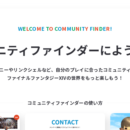
＃クリア目指して頑張る
W
E
L
C
O
M
E
T
O
C
O
M
M
U
N
I
T
Y
F
I
N
D
E
R
!
ニティファインダーによ
ニーやリンクシェルなど、自分のプレイに合ったコミュニテ
ファイナルファンタジーXIVの世界をもっと楽しもう！
募集数 0件
集が見つかりませんでし
コミュニティファインダーの使い方
条件を変えて検索してみるでっす！