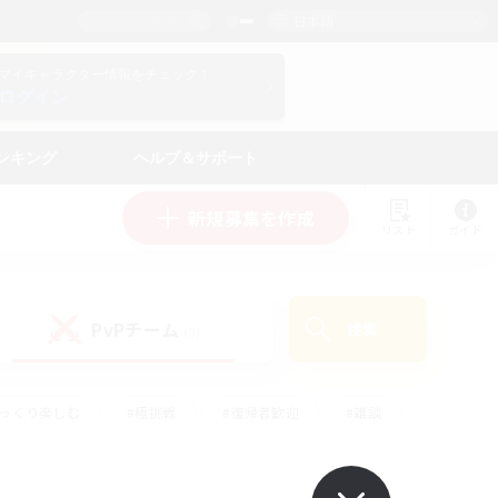
日本語
マイキャラクター情報をチェック！
ログイン
ンキング
ヘルプ＆サポート
新規募集を作成
リスト
ガイド
PvPチーム
検索
(0)
ゆっくり楽しむ
#極挑戦
#復帰者歓迎
#雑談
ルプレイ
#トレジャーハント
#レベリング
して頑張る
#プレイヤー主催イベント