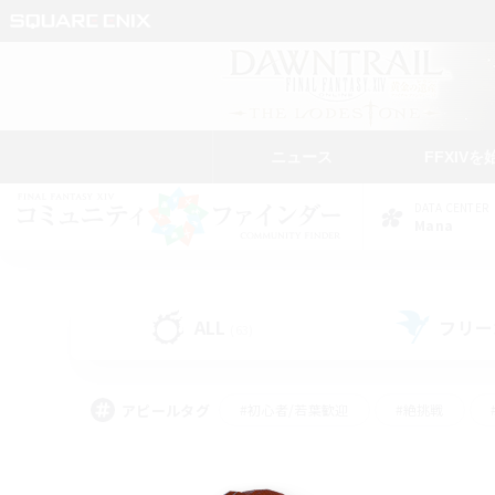
ニュース
FFXIVを
DATA CENTER
Mana
ALL
フリー
(63)
アピールタグ
#初心者/若葉歓迎
#絶挑戦
#モブハント
#学生中心
#なんでも楽しむ
#スクリーンショット撮影
#ハウジ