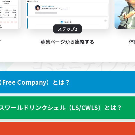
ステップ2
す
募集ページから連絡する
体
ree Company）とは？
スワールドリンクシェル（LS/CWLS）とは？
スマートフォン版へ