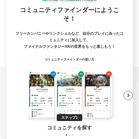
W
E
L
C
O
M
E
T
O
C
O
M
M
U
N
I
T
Y
F
I
N
D
E
R
!
コミュニティファインダーにようこ
そ！
フリーカンパニーやリンクシェルなど、自分のプレイに合ったコ
ミュニティに加入して、
ファイナルファンタジーXIVの世界をもっと楽しもう！
コミュニティファインダーの使い方
パソコン版へ
関連商品
e-STOREで購入
ステップ1
ゲームダウンロード
コミュニティを探す