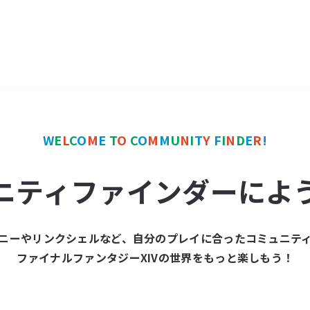
W
E
L
C
O
M
E
T
O
C
O
M
M
U
N
I
T
Y
F
I
N
D
E
R
!
ニティファインダーによ
ニーやリンクシェルなど、自分のプレイに合ったコミュニテ
ファイナルファンタジーXIVの世界をもっと楽しもう！