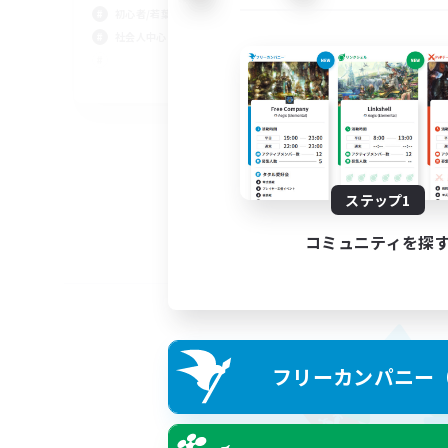
初心者/若葉歓迎
社会人中心
JA
募集期間: 2026/09/05 まで
ステップ1
コミュニティを探
フリーカンパニー（F