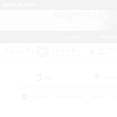
ニュース
FFXIVを
DATA CENTER
Mana
ALL
フリー
(235)
アピールタグ
#初心者/若葉歓迎
#絶挑戦
#なんでも楽しむ
#学生中心
#モブハント
#レベリング
#クリア目指し