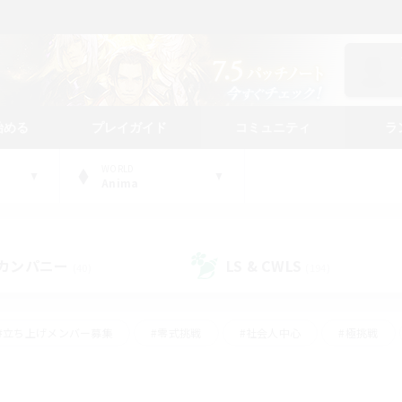
始める
プレイガイド
コミュニティ
ラ
WORLD
Anima
カンパニー
LS & CWLS
(40)
(194)
#立ち上げメンバー募集
#零式挑戦
#社会人中心
#極挑戦
#体験歓迎
#ロールプレイ
#ギャザラー中心
#クラフター中
て頑張る
#スクリーンショット撮影
#ミラプリ（ミラージュプリズム