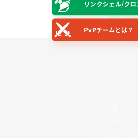
リンクシェル/クロ
PvPチームとは？
X
/
News
レーティング制度について