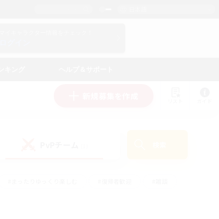
日本語
マイキャラクター情報をチェック！
ログイン
ンキング
ヘルプ＆サポート
新規募集を作成
リスト
ガイド
PvPチーム
検索
(1)
#まったりゆっくり楽しむ
#復帰者歓迎
#雑談
心
#演奏
#トレジャーハント
#ハウジング
）
#プレイヤー主催イベント