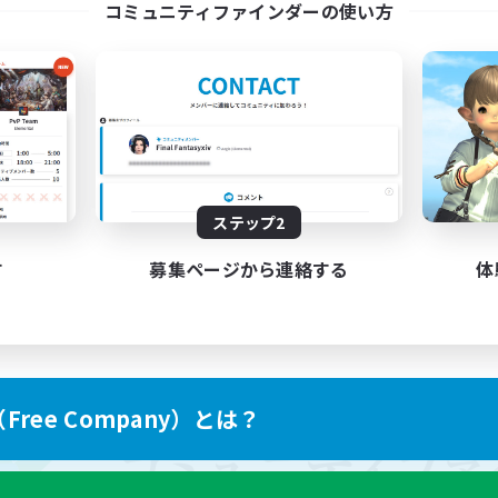
コミュニティファインダーの使い方
ステップ2
す
募集ページから連絡する
体
ree Company）とは？