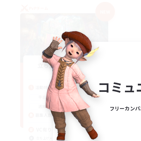
PvPチーム
NEW
立ち上げメンバー募集
Mana
コミュ
活動時間
21:00
2:00
平日
21:00
2:00
週末
フリーカンパ
2
募集人数
VC有り
立ち上げメンバー募集