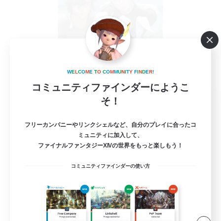
W
E
L
C
O
M
E
T
O
C
O
M
M
U
N
I
T
Y
F
I
N
D
E
R
!
コミュニティファインダーにようこ
2nd-Life
そ！
追加メンバー募集
Mana
フリーカンパニーやリンクシェルなど、自分のプレイに合ったコ
ミュニティに加入して、
--
募集人数
ファイナルファンタジーXIVの世界をもっと楽しもう！
ゆるく楽しくセカンドライフを送りませんか？
コミュニティファインダーの使い方
雑談
初心者/若葉歓迎