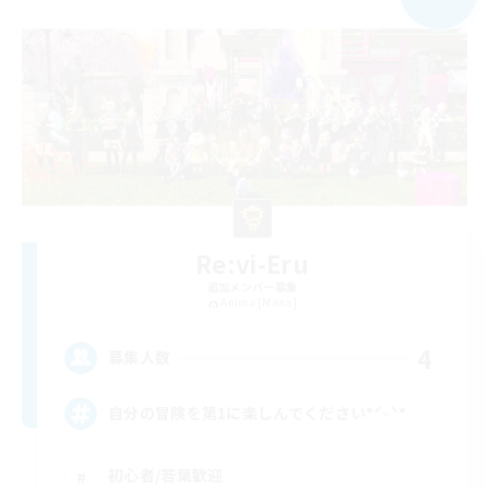
Re:vi-Eru
追加メンバー募集
Anima [Mana]
4
募集人数
自分の冒険を第1に楽しんでください*ˊᵕˋ*
初心者/若葉歓迎