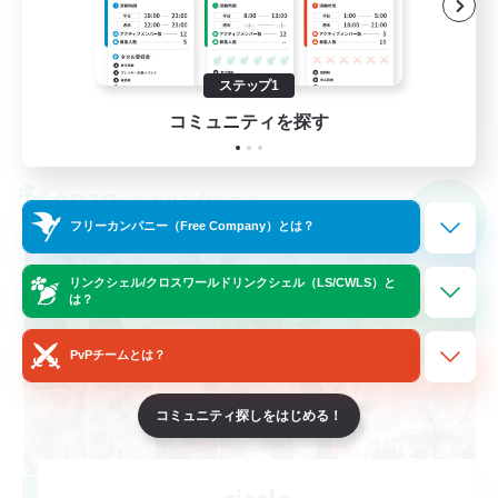
復帰者歓迎
社会人中心
JA
ステップ1
コミュニティを探す
詳細を見る
募集期間: 2026/09/06 まで
クロスワールドリンクシェル
NEW
フリーカンパニー（Free Company）とは？
リンクシェル/クロスワールドリンクシェル（LS/CWLS）と
は？
PvPチームとは？
コミュニティ探しをはじめる！
circle