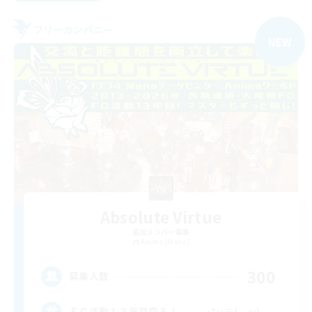
フリーカンパニー
NEW
Absolute Virtue
追加メンバー募集
Anima [Mana]
300
募集人数
ＦＣ活動１３年目突入！ ｡･*･:≡( ε:)