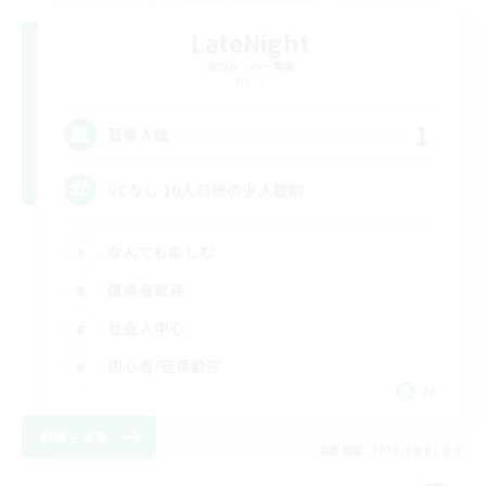
LateNight
追加メンバー募集
Mana
1
募集人数
VCなし 10人前後の少人数制
なんでも楽しむ
復帰者歓迎
社会人中心
初心者/若葉歓迎
JA
詳細を見る
募集期間: 2026/09/07 まで