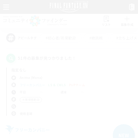
リスト
募集作成
#初心者/若葉歓迎
#絶挑戦
#立ち上げメ
アピールタグ
51件の募集が見つかりました！
指定なし
Anima (Mana)
フリーカンパニー
LS & CWLS
PvPチーム
平日
週末
＃復帰者歓迎
使用言語
フリーカンパニー
NEW