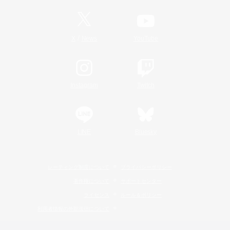
/
X
News
YouTube
Instagram
Twitch
LINE
Bluesky
レーティング制度について
プライバシーポリシー
著作権について
サポートセンター
ライセンス
ルール＆ポリシー
利用者情報の外部送信について