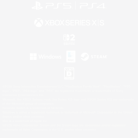
©2026 Sony Interactive Entertainment LLC."PlayStation Family Mark", "PlayStation", "PS5
logo", "PS5", "PS4 logo" and "PS4" are registered trademarks or trademarks of Sony
Interactive Entertainment Inc.
Microsoft, the XBOX Sphere mark, the Series X|S logo and XBOX Series X|S are trademarks
of the Microsoft group of companies.
Nintendo Switch is a trademark of Nintendo.
Windows is either a registered trademark or trademark of Microsoft Corporation in the United
States and/or other countries.
Mac is a trademark of Apple Inc.
©2026 Valve Corporation. Steam and the Steam logo are trademarks and/or registered
trademarks of Valve Corporation in the U.S. and/or other countries.