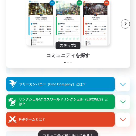
fallingaeul
追加メンバー募集
Anima [Mana]
ステップ1
1
募集人数
コミュニティを探す
なんでも楽しむ
フリーカンパニー（Free Company）とは？
ハウジング
リンクシェル/クロスワールドリンクシェル（LS/CWLS）と
は？
ミラプリ（ミラージュプリズム）
まったりゆっくり楽しむ
PvPチームとは？
JA
コミュニティ探しをはじめる！