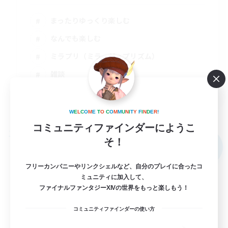
まったりゆっくり楽しむ
なんでも楽しむ
ミラプリ（ミラージュプリズム）
雑談
JA
詳細を見る
W
E
L
C
O
M
E
T
O
C
O
M
M
U
N
I
T
Y
F
I
N
D
E
R
!
募集期間: 2026/09/02 まで
コミュニティファインダーにようこ
フリーカンパニー
そ！
NEW
フリーカンパニーやリンクシェルなど、自分のプレイに合ったコ
ミュニティに加入して、
ファイナルファンタジーXIVの世界をもっと楽しもう！
コミュニティファインダーの使い方