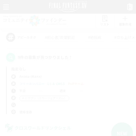
リスト
募集作成
#初心者/若葉歓迎
#絶挑戦
#立ち上げメ
アピールタグ
9件の募集が見つかりました！
指定なし
Anima (Mana)
フリーカンパニー
LS & CWLS
PvPチーム
平日
週末
＃ミラプリ（ミラージュプリズム）
使用言語
クロスワールドリンクシェル
NEW