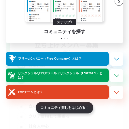
ステップ1
コミュニティを探す
立ち上げメンバー募集
Mana
フリーカンパニー（Free Company）とは？
2
募集人数
リンクシェル/クロスワールドリンクシェル（LS/CWLS）と
は？
【週4】絶アレキ【初絶歓迎】D1、D4募集
PvPチームとは？
絶挑戦
立ち上げメンバー募集
コミュニティ探しをはじめる！
クリア目指して頑張る
社会人中心