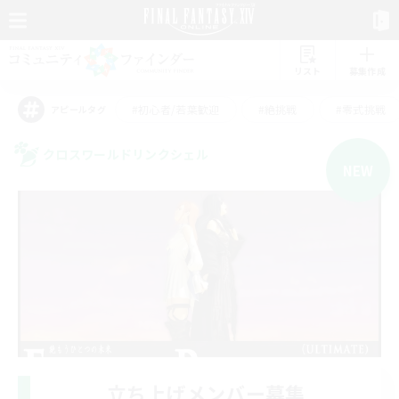
リスト
募集作成
#初心者/若葉歓迎
#絶挑戦
#零式挑戦
アピールタグ
クロスワールドリンクシェル
NEW
立ち上げメンバー募集