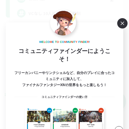
VCなし 10人前後の少人数制
なんでも楽しむ
復帰者歓迎
W
E
L
C
O
M
E
T
O
C
O
M
M
U
N
I
T
Y
F
I
N
D
E
R
!
社会人中心
コミュニティファインダーにようこ
そ！
初心者/若葉歓迎
JA
フリーカンパニーやリンクシェルなど、自分のプレイに合ったコ
詳細を見る
ミュニティに加入して、
募集期間: 2026/09/06 まで
ファイナルファンタジーXIVの世界をもっと楽しもう！
クロスワールドリンクシェル
コミュニティファインダーの使い方
NEW