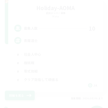
Holiday-AOMA
追加メンバー募集
Mana
10
募集人数
青魔道士
社会人中心
極挑戦
零式挑戦
クリア目指して頑張る
JA
詳細を見る
募集期間: 2026/09/06 まで