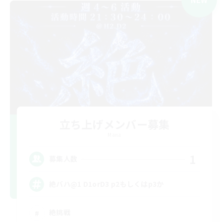
立ち上げメンバー募集
Mana
1
募集人数
絶バハ@1 D1orD3 p2もしくはp3か
絶挑戦