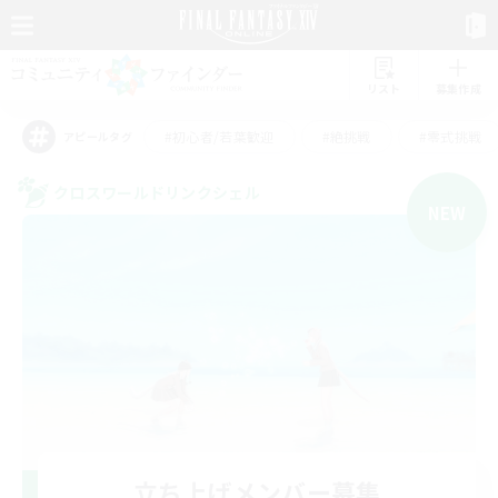
リスト
募集作成
#初心者/若葉歓迎
#絶挑戦
#零式挑戦
アピールタグ
クロスワールドリンクシェル
NEW
立ち上げメンバー募集