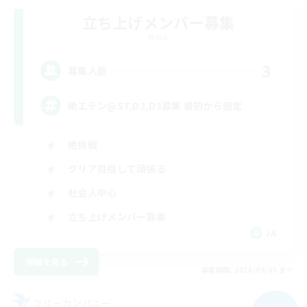
立ち上げメンバー募集
Mana
3
募集人数
絶エデン@ST,D2,D3募集 最初から固定
絶挑戦
クリア目指して頑張る
社会人中心
立ち上げメンバー募集
JA
詳細を見る
募集期間: 2026/09/05 まで
フリーカンパニー