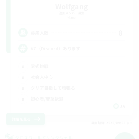
Wolfgang
追加メンバー募集
Mana
8
募集人数
VC（Discord）あります
零式挑戦
社会人中心
クリア目指して頑張る
初心者/若葉歓迎
JA
詳細を見る
募集期間: 2026/09/05 まで
クロスワールドリンクシェル