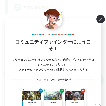
初零式/絶も可！
立ち上げメンバー募集
初心者/若葉歓迎
W
E
L
C
O
M
E
T
O
C
O
M
M
U
N
I
T
Y
F
I
N
D
E
R
!
零式挑戦
コミュニティファインダーにようこ
絶挑戦
そ！
JA
フリーカンパニーやリンクシェルなど、自分のプレイに合ったコ
詳細を見る
募集期間: 2026/09/05 まで
ミュニティに加入して、
ファイナルファンタジーXIVの世界をもっと楽しもう！
クロスワールドリンクシェル
NEW
コミュニティファインダーの使い方