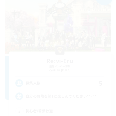
Re:vi-Eru
追加メンバー募集
Anima [Mana]
5
募集人数
自分の冒険を第1に楽しんでください*ˊᵕˋ*
初心者/若葉歓迎