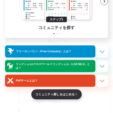
ステップ1
コミュニティを探す
Eden Zetu
追加メンバー募集
Mana
フリーカンパニー（Free Company）とは？
6
募集人数
リンクシェル/クロスワールドリンクシェル（LS/CWLS）と
は？
絶エデン
PvPチームとは？
絶挑戦
立ち上げメンバー募集
コミュニティ探しをはじめる！
クリア目指して頑張る