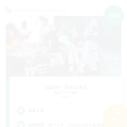
クロスワールドリンクシェル
NEW
team_Eorzea
追加メンバー募集
Mana
3
募集人数
検索する
239件
長期固定 絶アレキ H1H2D3の３名募集中！