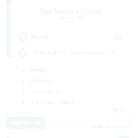
The Moon's Crown
追加メンバー募集
Mana
10
募集人数
「好き」を全力で。VC＆ふっかるLS⋆☾·̩͙꙳
体験歓迎
社会人中心
なんでも楽しむ
クリア目指して頑張る
JA
詳細を見る
募集期間: 2026/09/07 まで