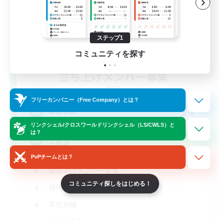
ステップ1
コミュニティを探す
立ち上げメンバー募集
Mana
フリーカンパニー（Free Company）とは？
14
募集人数
リンクシェル/クロスワールドリンクシェル（LS/CWLS）と
基本VCなし！戦闘苦手ギミック不安歓迎！極
は？
と零式
PvPチームとは？
立ち上げメンバー募集
コミュニティ探しをはじめる！
極挑戦
零式挑戦