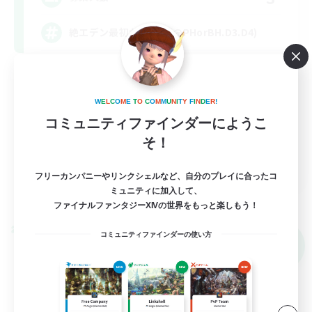
絶エデン最初から固定(@PHorBH.D3.D4)
絶挑戦
クリア目指して頑張る
W
E
L
C
O
M
E
T
O
C
O
M
M
U
N
I
T
Y
F
I
N
D
E
R
!
立ち上げメンバー募集
コミュニティファインダーにようこ
そ！
まったりゆっくり楽しむ
JA
フリーカンパニーやリンクシェルなど、自分のプレイに合ったコ
詳細を見る
ミュニティに加入して、
募集期間: 2026/09/07 まで
ファイナルファンタジーXIVの世界をもっと楽しもう！
クロスワールドリンクシェル
コミュニティファインダーの使い方
NEW