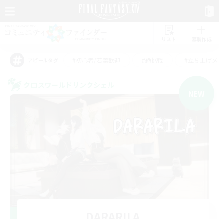
リスト
募集作成
#初心者/若葉歓迎
#絶挑戦
#立ち上げメ
アピールタグ
クロスワールドリンクシェル
NEW
DARARILA