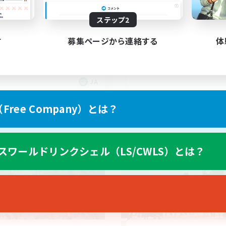
立ち上げメンバー募集
F14・別ゲーもOKな交流コミ
初心者/若葉歓迎
ステップ2
ニティ
零式挑戦
たりゆっくり楽しむ
絶挑戦
す
募集ページから連絡する
体
者歓迎
人中心
JA
募集期間: 2026/09/06 まで
募集期間: 20
ree Company）とは？
ワールドリンクシェル
クロスワールドリンクシェル
スワールドリンクシェル（LS/CWLS）とは？
NEW