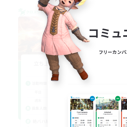
クロスワールドリンクシェル
クロス
NEW
コミュ
フリーカンパ
立ち上げメンバー募集
Mana
活動時間
活
20:00
22:00
平日
平
20:00
22:00
週末
週
5
募集人数
ア
募
絶バハ短期 2週間目標！