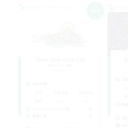
クロスワールドリンクシェル
クロス
NEW
River Side Cafe-CW
追加メンバー募集
Mana
活
活動時間
平
22:00
24:00
平日
週
--:--
--:--
週末
募
6
アクティブメンバー数
2
募集人数
絶
絶挑