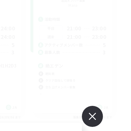
追加メンバー募集
Mana
活動時間
24:00
21:00
23:00
平日
24:00
21:00
23:00
週末
5
5
アクティブメンバー数
3
3
募集人数
1H2D3
絶エデン
絶挑戦
クリア目指して頑張る
立ち上げメンバー募集
JA
JA
26/09/06 まで
募集期間: 2026/09/06 まで