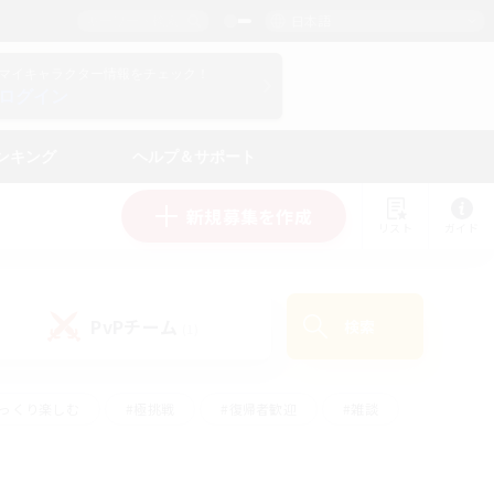
日本語
マイキャラクター情報をチェック！
ログイン
ンキング
ヘルプ＆サポート
新規募集を作成
リスト
ガイド
PvPチーム
検索
(1)
ゆっくり楽しむ
#極挑戦
#復帰者歓迎
#雑談
#ハウジング
#トレジャーハント
#レベリング
#プレイヤー主催イベント