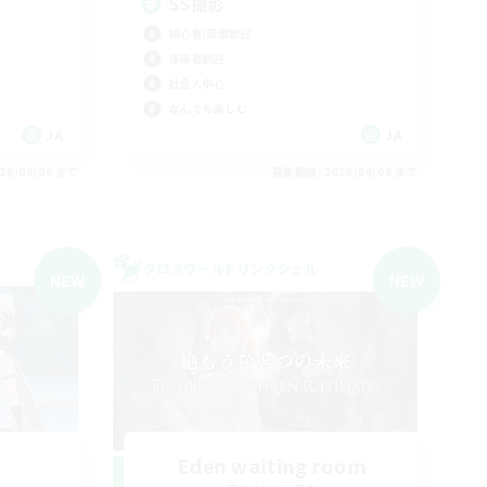
SS撮影
初心者/若葉歓迎
復帰者歓迎
社会人中心
なんでも楽しむ
JA
JA
26/09/06 まで
募集期間: 2026/09/06 まで
クロスワールドリンクシェル
NEW
NEW
a
Eden waiting room