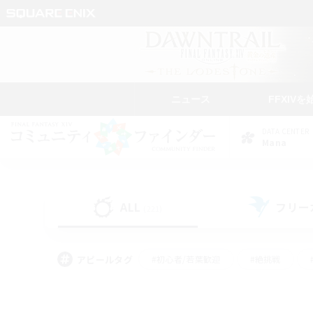
ニュース
FFXIVを
DATA CENTER
Mana
ALL
フリー
(221)
アピールタグ
#初心者/若葉歓迎
#絶挑戦
#学生中心
#なんでも楽しむ
#モブハント
#
#演奏
#ミラプリ（ミラ