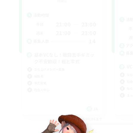
Mana
活動時間
活
21:00
23:00
平日
平
21:00
23:00
週末
週
14
募集人数
ア
募
基本VCなし！戦闘苦手ギミッ
ク不安歓迎！極と零式
V
立ち上げメンバー募集
立ち
極挑戦
社会
零式挑戦
なん
社会人中心
まっ
JA
募集期間: 2026/09/06 まで