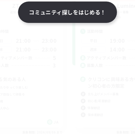
ZTwing
OverTime Lumin
コミュニティ探しをはじめる！
追加メンバー募集
追加メンバー募集
Mana
Mana
動時間
活動時間
21:00
23:00
19:00
日
平日
21:00
23:00
14:00
末
週末
5
クティブメンバー数
アクティブメンバー数
3
集人数
募集人数
る気のある人
クリコンに興味ある方
ン初心者の方限定
たりゆっくり楽しむ
立ち上げメンバー募集
ア目指して頑張る
初心者/若葉歓迎
戦
体験歓迎
人中心
復帰者歓迎
JA
募集期間: 2026/09/06 まで
募集期間: 20