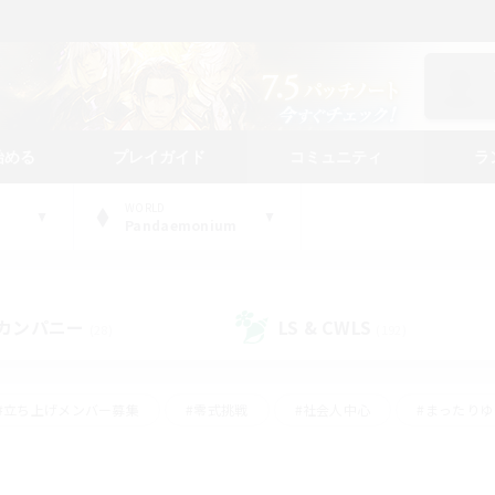
始める
プレイガイド
コミュニティ
ラ
WORLD
Pandaemonium
カンパニー
LS & CWLS
(28)
(192)
#立ち上げメンバー募集
#零式挑戦
#社会人中心
#まったり
体験歓迎
#クラフター中心
#ロールプレイ
#ギャザラー中心
ージュプリズム）
#スクリーンショット撮影
#クリア目指して頑張る