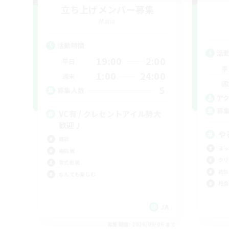
立ち上げメンバー募集
Mana
活動時間
活
19:00
2:00
平日
平
1:00
24:00
週末
週
5
募集人数
ア
募
VC有 / クレセントアイル勢大
歓迎♪
や
雑談
まっ
極挑戦
クリ
零式挑戦
絶挑
なんでも楽しむ
社会
JA
募集期間: 2026/09/06 まで