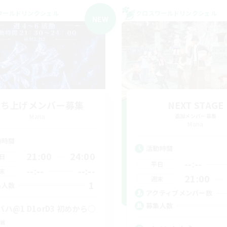
ワールドリンクシェル
クロスワールドリンクシェル
NEW
立ち上げメンバー募集
NEXT STAGE
Mana
追加メンバー募集
Mana
動時間
活動時間
21:00
24:00
日
--:--
平日
--:--
--:--
末
21:00
週末
1
集人数
アクティブメンバー数
募集人数
バハ@1 D1orD3 初めから○
戦