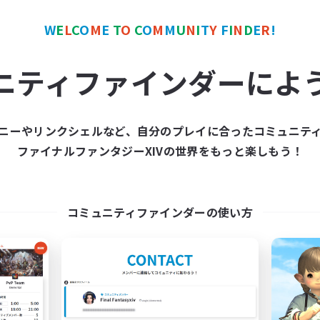
W
E
L
C
O
M
E
T
O
C
O
M
M
U
N
I
T
Y
F
I
N
D
E
R
!
ワールドリンクシェル
クロスワールドリンクシェル
NEW
ニティファインダーによ
ニーやリンクシェルなど、自分のプレイに合ったコミュニテ
ファイナルファンタジーXIVの世界をもっと楽しもう！
Each_Uisge
立ち上げメンバー
追加メンバー募集
Mana
Mana
活動時間
コミュニティファインダーの使い方
動時間
20:00
平日
22:00
4:00
日
18:00
週末
22:00
5:00
末
募集人数
10
クティブメンバー数
3
集人数
初零式/絶も可！