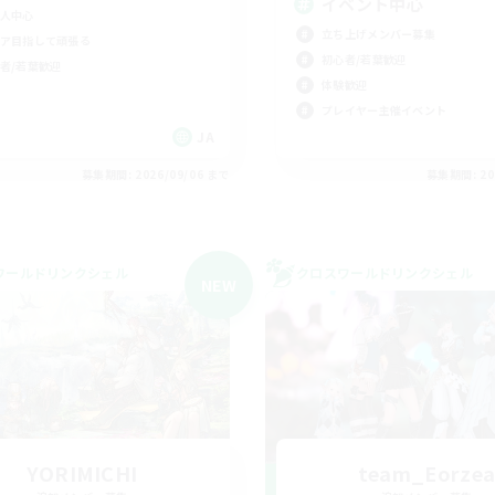
イベント中心
人中心
立ち上げメンバー募集
ア目指して頑張る
初心者/若葉歓迎
者/若葉歓迎
体験歓迎
プレイヤー主催イベント
JA
募集期間: 2026/09/06 まで
募集期間: 20
ワールドリンクシェル
クロスワールドリンクシェル
NEW
YORIMICHI
team_Eorze