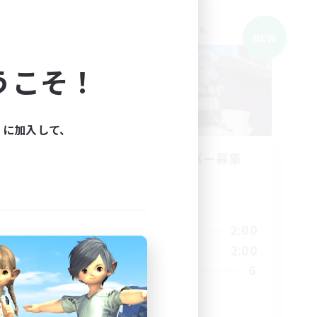
クロスワールドリンクシェル
NEW
NEW
うこそ！
ィに加入して、
募集
立ち上げメンバー募集
Mana
活動時間
24:00
21:00
2:00
平日
24:00
20:00
2:00
週末
4
6
募集人数
少人数で楽しく♪