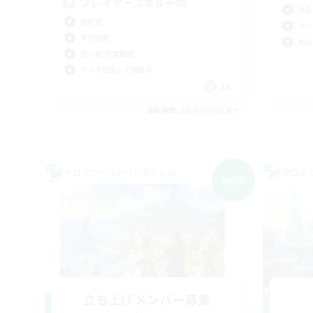
プレイヤースキル不問
社会
極挑戦
クリ
零式挑戦
初心
初心者/若葉歓迎
クリア目指して頑張る
JA
募集期間: 2026/09/06 まで
クロスワールドリンクシェル
クロス
NEW
立ち上げメンバー募集