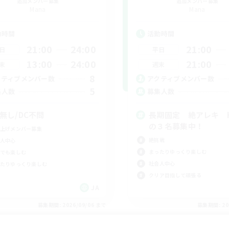
追加メンバー募集
追加メンバー募集
Mana
Mana
動時間
活動時間
21:00
24:00
21:00
日
平日
13:00
24:00
21:00
末
週末
8
クティブメンバー数
アクティブメンバー数
5
集人数
募集人数
C無し/DC不問
長期固定 絶アレキ H
の３名募集中！
上げメンバー募集
絶挑戦
人中心
まったりゆっくり楽しむ
でも楽しむ
社会人中心
たりゆっくり楽しむ
クリア目指して頑張る
JA
募集期間: 2026/09/06 まで
募集期間: 20