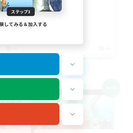
立ち上げメンバー募集
社会人中心
ステップ3
なんでも楽しむ
雑談
験してみる＆加入する
JA
JA
26/09/06 まで
募集期間: 2026/09/06 まで
クロスワールドリンクシェル
NEW
NEW