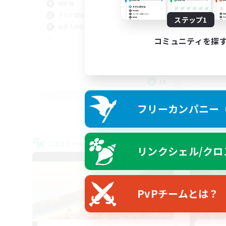
絶挑戦
F
クリア目指して頑張る
ステップ1
ュ
社会人中心
まっ
コミュニティを探
復帰
社会
雑談
JA
募集期間: 2026/09/06 まで
フリーカンパニー（F
クロスワールドリンクシェル
クロス
リンクシェル/クロ
NEW
PvPチームとは？